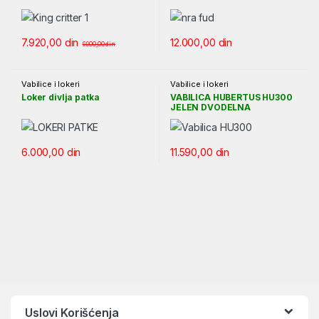
7.920,00
din
12.000,00
din
9.900,00
din
Vabilice i lokeri
Vabilice i lokeri
Loker divlja patka
VABILICA HUBERTUS HU300
JELEN DVODELNA
6.000,00
din
11.590,00
din
Uslovi Korišćenja