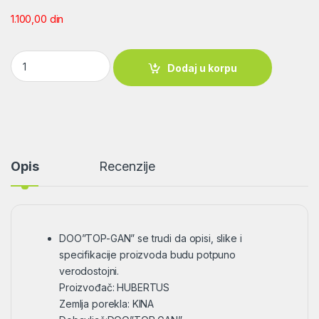
1.100,00
din
Vabilica Hubertus HU371-Miš quantity
Dodaj u korpu
Opis
Recenzije
DOO”TOP-GAN” se trudi da opisi, slike i
specifikacije proizvoda budu potpuno
verodostojni.
Proizvođač: HUBERTUS
Zemlja porekla: KINA