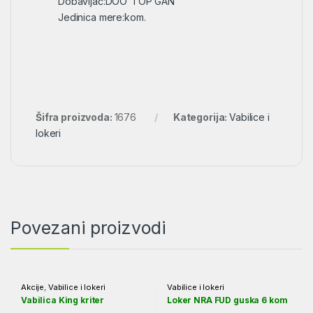
Dobavljač:DOO”TOP GAN”
Jedinica mere:kom.
Šifra proizvoda:
1676
Kategorija:
Vabilice i
lokeri
Povezani proizvodi
Akcije
,
Vabilice i lokeri
Vabilice i lokeri
Vabilica King kriter
Loker NRA FUD guska 6 kom