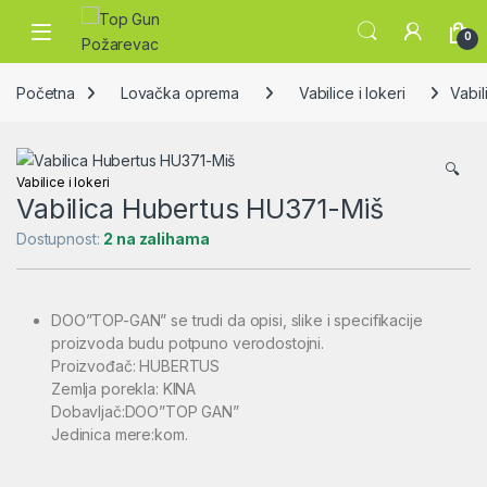
Skip to navigation
Skip to content
Open
0
Početna
Lovačka oprema
Vabilice i lokeri
Vabi
🔍
Vabilice i lokeri
Vabilica Hubertus HU371-Miš
Dostupnost:
2 na zalihama
DOO”TOP-GAN” se trudi da opisi, slike i specifikacije
proizvoda budu potpuno verodostojni.
Proizvođač: HUBERTUS
Zemlja porekla: KINA
Dobavljač:DOO”TOP GAN”
Jedinica mere:kom.