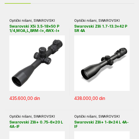
Optički nišani
,
SWAROVSKI
Optički nišani
,
SWAROVSKI
Swarovski X5i 3.5-18×50 P
Swarovski Z8i 1.7-13.3×42 P
1/4,MOA,L,BRM-I+,4WX-I+
SR 4A
435.600,00
din
438.000,00
din
Optički nišani
,
SWAROVSKI
Optički nišani
,
SWAROVSKI
Swarovski Z8i+ 0.75-6×20 L
Swarovski Z8i+ 1-8×24 L 4A-
4A-IF
IF