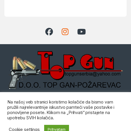
Dostupni radnim danom od:
Na našoj veb stranici koristimo kolačiće da bismo vam
08:00 do 20:00 i Subotom od
pružili najrelevantnije iskustvo pamteći vaše postavke i
08:00 do 14:00
ponovljene posete. Klikom na „Prihvati“ pristajete na
Imate pitanje?
upotrebu SVIH kolačića.
Kontakt: 012/555-
Cookie settings
Prihvatam