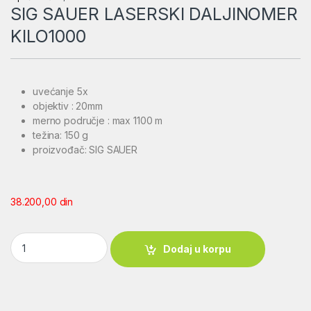
SIG SAUER LASERSKI DALJINOMER
KILO1000
uvećanje 5x
objektiv : 20mm
merno područje : max 1100 m
težina: 150 g
proizvođač: SIG SAUER
38.200,00
din
SIG SAUER LASERSKI DALJINOMER KILO1000 quantity
Dodaj u korpu