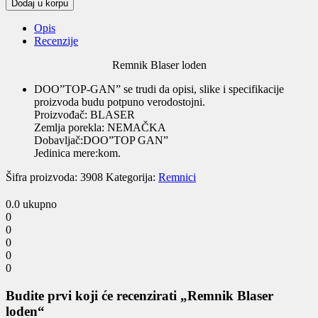
Remnik
Dodaj u korpu
Blaser
loden
Opis
quantity
Recenzije
Remnik Blaser loden
DOO”TOP-GAN” se trudi da opisi, slike i specifikacije
proizvoda budu potpuno verodostojni.
Proizvođač: BLASER
Zemlja porekla: NEMAČKA
Dobavljač:DOO”TOP GAN”
Jedinica mere:kom.
Šifra proizvoda:
3908
Kategorija:
Remnici
0.0
ukupno
0
0
0
0
0
Budite prvi koji će recenzirati „Remnik Blaser
loden“