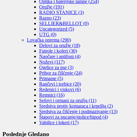
Optika i baterijske lampe
(254)
Oružje
(191)
RADIO STANICE
(3)
Razno
(23)
SELLIER&BELLOT
(0)
Uncategorized
(5)
UTG
(0)
Lovačka oprema
(290)
Delovi za oružje
(18)
Futrole i koferi
(30)
Naočare i antifoni
(4)
Noževi
(117)
Ogrlice za pse
(3)
Pribor za čišćenje
(24)
Primame
(5)
Rančevi i torbice
(20)
Redenici i viskovi
(6)
Remnici
(16)
Sefovi i ormani za oružja
(11)
Sredstva protiv komaraca i krpellja
(2)
Sredstva za čišćenje i podmazivanje
(13)
Štapovi za pucanje/stolice/bipod
(4)
Vabilice i lokeri
(17)
Poslednje Gledano