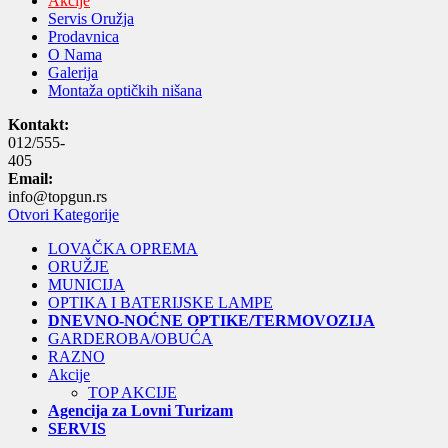
Akcije
Servis Oružja
Prodavnica
O Nama
Galerija
Montaža optičkih nišana
Kontakt:
012/555-
405
Email:
info@topgun.rs
Otvori Kategorije
LOVAČKA OPREMA
ORUŽJE
MUNICIJA
OPTIKA I BATERIJSKE LAMPE
DNEVNO-NOĆNE OPTIKE/TERMOVOZIJA
GARDEROBA/OBUĆA
RAZNO
Akcije
TOP AKCIJE
Agencija za Lovni Turizam
SERVIS