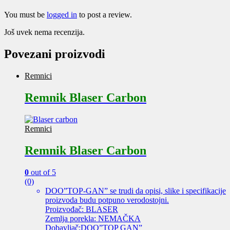
You must be
logged in
to post a review.
Još uvek nema recenzija.
Povezani proizvodi
Remnici
Remnik Blaser Carbon
Remnici
Remnik Blaser Carbon
0
out of 5
(0)
DOO”TOP-GAN” se trudi da opisi, slike i specifikacije
proizvoda budu potpuno verodostojni.
Proizvođač: BLASER
Zemlja porekla: NEMAČKA
Dobavljač:DOO”TOP GAN”