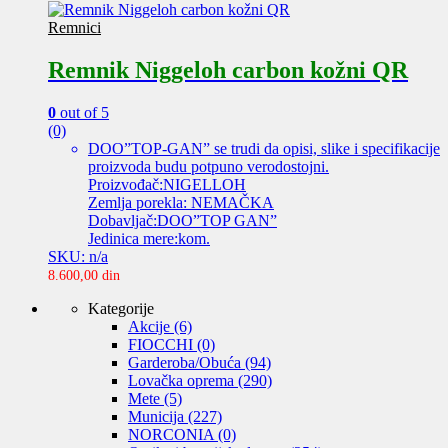
Remnici
Remnik Niggeloh carbon kožni QR
0
out of 5
(0)
DOO”TOP-GAN” se trudi da opisi, slike i specifikacije
proizvoda budu potpuno verodostojni.
Proizvođač:NIGELLOH
Zemlja porekla: NEMAČKA
Dobavljač:DOO”TOP GAN”
Jedinica mere:kom.
SKU: n/a
8.600,00
din
Kategorije
Akcije
(6)
FIOCCHI
(0)
Garderoba/Obuća
(94)
Lovačka oprema
(290)
Mete
(5)
Municija
(227)
NORCONIA
(0)