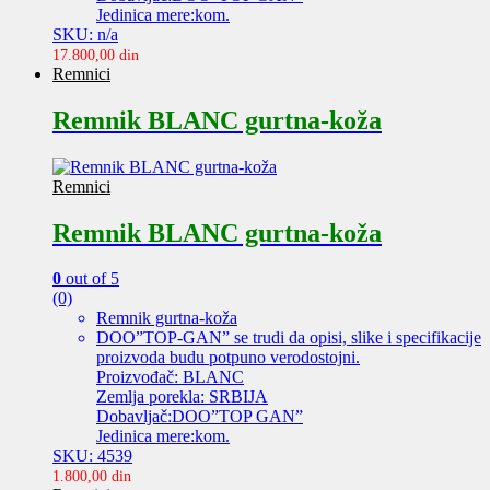
Jedinica mere:kom.
SKU: n/a
17.800,00
din
Remnici
Remnik BLANC gurtna-koža
Remnici
Remnik BLANC gurtna-koža
0
out of 5
(0)
Remnik gurtna-koža
DOO”TOP-GAN” se trudi da opisi, slike i specifikacije
proizvoda budu potpuno verodostojni.
Proizvođač: BLANC
Zemlja porekla: SRBIJA
Dobavljač:DOO”TOP GAN”
Jedinica mere:kom.
SKU: 4539
1.800,00
din