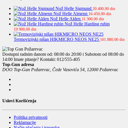
Nož Helle Sigmund
20.400,00
din
Nož Helle Almenn
16.450,00
din
Nož Helle Alden
11.300,00
din
Nož Helle Harding rubin
19.900,00
din
Termovizijski nišan HIKMICRO NEOS NE25
101.880,00
din
Dostupni radnim danom od: 08:00 do 20:00 i Subotom od 08:00 do
14:00
Imate pitanje? Kontakt: 012/555-405
Top-Gun adresa
DOO Top-Gan Požarevac, Čede Vasovića 54, 12000 Požarevac
Uslovi Korišćenja
Politika privatnosti
Reklamacije
Način plaćanja i isporuke