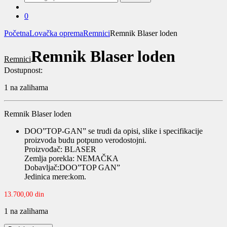
za:
0
Početna
Lovačka oprema
Remnici
Remnik Blaser loden
Remnik Blaser loden
Remnici
Dostupnost:
1 na zalihama
Remnik Blaser loden
DOO”TOP-GAN” se trudi da opisi, slike i specifikacije
proizvoda budu potpuno verodostojni.
Proizvođač: BLASER
Zemlja porekla: NEMAČKA
Dobavljač:DOO”TOP GAN”
Jedinica mere:kom.
13.700,00
din
1 na zalihama