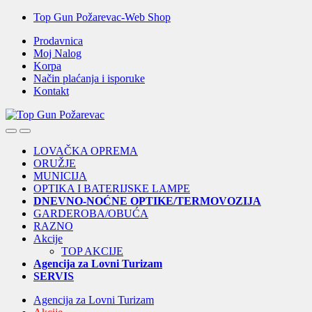
Skip
Skip
Top Gun Požarevac-Web Shop
to
to
Prodavnica
navigation
content
Moj Nalog
Korpa
Način plaćanja i isporuke
Kontakt
Open
Close
LOVAČKA OPREMA
ORUŽJE
MUNICIJA
OPTIKA I BATERIJSKE LAMPE
DNEVNO-NOĆNE OPTIKE/TERMOVOZIJA
GARDEROBA/OBUĆA
RAZNO
Akcije
TOP AKCIJE
Agencija za Lovni Turizam
SERVIS
Agencija za Lovni Turizam