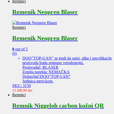
Remnici
Remenik Neopren Blaser
Remnici
Remenik Neopren Blaser
0
out of 5
(0)
DOO”TOP-GAN” se trudi da opisi, slike i specifikacije
proizvoda budu potpuno verodostojni.
Proizvođač: BLASER
Zemlja porekla: NEMAČKA
Dobavljač:DOO”TOP GAN”
Jedinica mere:kom.
SKU: 3159
13.500,00
din
Remnici
Remnik Niggeloh carbon kožni QR