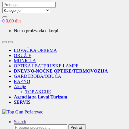
Search
for:
0
0,00
din
Nema proizvoda u korpi.
Open
Close
LOVAČKA OPREMA
ORUŽJE
MUNICIJA
OPTIKA I BATERIJSKE LAMPE
DNEVNO-NOĆNE OPTIKE/TERMOVOZIJA
GARDEROBA/OBUĆA
RAZNO
Akcije
TOP AKCIJE
Agencija za Lovni Turizam
SERVIS
Search
Pretraga
Pretraži