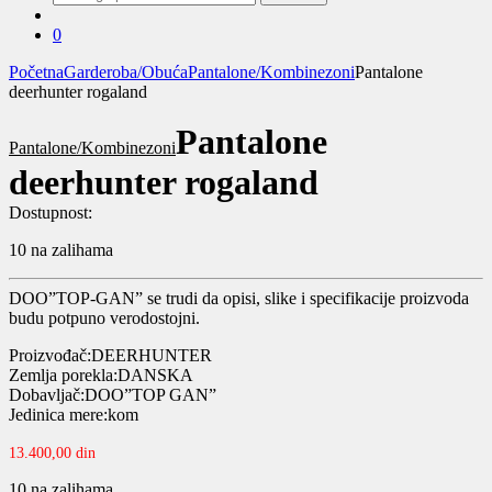
za:
0
Početna
Garderoba/Obuća
Pantalone/Kombinezoni
Pantalone
deerhunter rogaland
Pantalone
Pantalone/Kombinezoni
deerhunter rogaland
Dostupnost:
10 na zalihama
DOO”TOP-GAN” se trudi da opisi, slike i specifikacije proizvoda
budu potpuno verodostojni.
Proizvođač:DEERHUNTER
Zemlja porekla:DANSKA
Dobavljač:DOO”TOP GAN”
Jedinica mere:kom
13.400,00
din
10 na zalihama