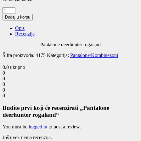
Pantalone
deerhunter
Dodaj u korpu
rogaland
quantity
Opis
Recenzije
Pantalone deerhunter rogaland
Šifra proizvoda:
4175
Kategorija:
Pantalone/Kombinezoni
0.0
ukupno
0
0
0
0
0
Budite prvi koji će recenzirati „Pantalone
deerhunter rogaland“
You must be
logged in
to post a review.
Još uvek nema recenzija.