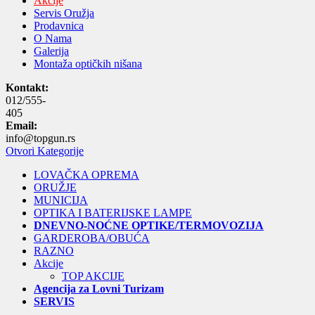
Akcije
Servis Oružja
Prodavnica
O Nama
Galerija
Montaža optičkih nišana
Kontakt:
012/555-
405
Email:
info@topgun.rs
Otvori Kategorije
LOVAČKA OPREMA
ORUŽJE
MUNICIJA
OPTIKA I BATERIJSKE LAMPE
DNEVNO-NOĆNE OPTIKE/TERMOVOZIJA
GARDEROBA/OBUĆA
RAZNO
Akcije
TOP AKCIJE
Agencija za Lovni Turizam
SERVIS