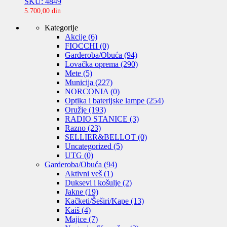
SKU: 4849
5.700,00
din
Kategorije
Akcije
(6)
FIOCCHI
(0)
Garderoba/Obuća
(94)
Lovačka oprema
(290)
Mete
(5)
Municija
(227)
NORCONIA
(0)
Optika i baterijske lampe
(254)
Oružje
(193)
RADIO STANICE
(3)
Razno
(23)
SELLIER&BELLOT
(0)
Uncategorized
(5)
UTG
(0)
Garderoba/Obuća
(94)
Aktivni veš
(1)
Duksevi i košulje
(2)
Jakne
(19)
Kačketi/Šeširi/Kape
(13)
Kaiš
(4)
Majice
(7)