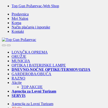
Skip
Skip
Top Gun Požarevac-Web Shop
to
to
Prodavnica
navigation
content
Moj Nalog
Korpa
Način plaćanja i isporuke
Kontakt
Open
Close
LOVAČKA OPREMA
ORUŽJE
MUNICIJA
OPTIKA I BATERIJSKE LAMPE
DNEVNO-NOĆNE OPTIKE/TERMOVOZIJA
GARDEROBA/OBUĆA
RAZNO
Akcije
TOP AKCIJE
Agencija za Lovni Turizam
SERVIS
Agencija za Lovni Turizam