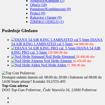
Nogavice/Kamašne
(2)
Obuća
(18)
Pantalone/Kombinezoni
(9)
Prsluci
(9)
Rukavice i čarape
(9)
ZIMSKO ODELO
(1)
Poslednje Gledano
DIANA
54 AIR KING LAMINATED cal 5,5mm
144.000,00
din
DIANA 54 AIR
KING PRO cal. 5,5mm
120.000,00
din
Nož Helle Sigmund
20.400,00
din
Nož Helle Almenn
16.450,00
din
Nož Helle Alden
11.300,00
din
Dostupni radnim danom od: 08:00 do 20:00 i Subotom od 08:00 do
14:00
Imate pitanje? Kontakt: 012/555-405
Top-Gun adresa
DOO Top-Gan Požarevac, Čede Vasovića 54, 12000 Požarevac