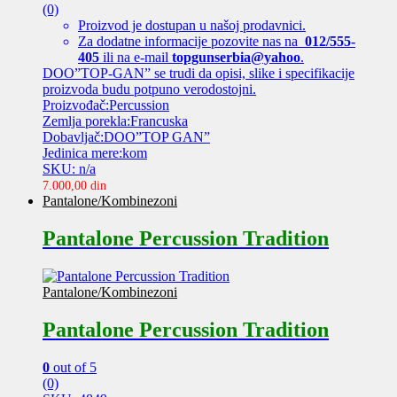
(0)
Proizvod je dostupan u našoj prodavnici.
Za dodatne informacije pozovite nas na
012/555-
405
ili na e-mail
topgunserbia@yahoo
.
DOO”TOP-GAN” se trudi da opisi, slike i specifikacije
proizvoda budu potpuno verodostojni.
Proizvođač:Percussion
Zemlja porekla:Francuska
Dobavljač:DOO”TOP GAN”
Jedinica mere:kom
SKU: n/a
7.000,00
din
Pantalone/Kombinezoni
Pantalone Percussion Tradition
Pantalone/Kombinezoni
Pantalone Percussion Tradition
0
out of 5
(0)