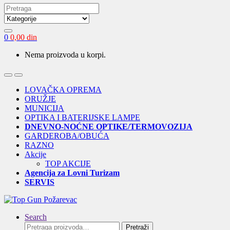
Search
for:
0
0,00
din
Nema proizvoda u korpi.
Open
Close
LOVAČKA OPREMA
ORUŽJE
MUNICIJA
OPTIKA I BATERIJSKE LAMPE
DNEVNO-NOĆNE OPTIKE/TERMOVOZIJA
GARDEROBA/OBUĆA
RAZNO
Akcije
TOP AKCIJE
Agencija za Lovni Turizam
SERVIS
Search
Pretraga
Pretraži