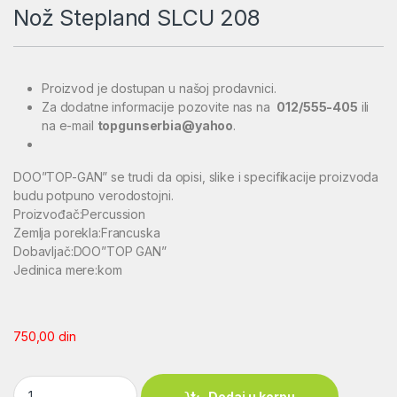
Nož Stepland SLCU 208
Proizvod je dostupan u našoj prodavnici.
Za dodatne informacije pozovite nas na
012/555-405
ili
na e-mail
topgunserbia@yahoo
.
DOO”TOP-GAN” se trudi da opisi, slike i specifikacije proizvoda
budu potpuno verodostojni.
Proizvođač:Percussion
Zemlja porekla:Francuska
Dobavljač:DOO”TOP GAN”
Jedinica mere:kom
750,00
din
Nož Stepland SLCU 208 quantity
Dodaj u korpu