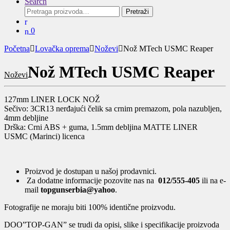
Search
Pretraga
Pretraži
za:
0
Početna
Lovačka oprema
Noževi
Nož MTech USMC Reaper
Nož MTech USMC Reaper
Noževi
127mm LINER LOCK NOŽ
Sečivo: 3CR13 nerđajući čelik sa crnim premazom, pola nazubljen,
4mm debljine
Drška: Crni ABS + guma, 1.5mm debljina MATTE LINER
USMC (Marinci) licenca
Proizvod je dostupan u našoj prodavnici.
Za dodatne informacije pozovite nas na
012/555-405
ili na e-
mail
topgunserbia@yahoo
.
Fotografije ne moraju biti 100% identične proizvodu.
DOO”TOP-GAN” se trudi da opisi, slike i specifikacije proizvoda