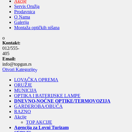
Akcije
Servis Oružja
Prodavnica
O Nama
Galerija
Montaža optičkih nišana
Kontakt:
012/555-
405
Email:
info@topgun.rs
Otvori Kategorije
LOVAČKA OPREMA
ORUŽJE
MUNICIJA
OPTIKA I BATERIJSKE LAMPE
DNEVNO-NOĆNE OPTIKE/TERMOVOZIJA
GARDEROBA/OBUĆA
RAZNO
Akcije
TOP AKCIJE
Agencija za Lovni Turizam