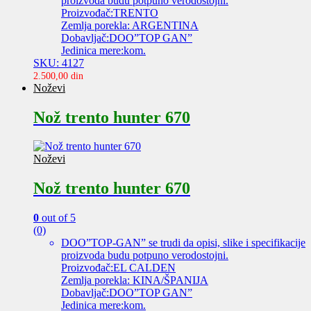
proizvoda budu potpuno verodostojni.
Proizvođač:TRENTO
Zemlja porekla: ARGENTINA
Dobavljač:DOO”TOP GAN”
Jedinica mere:kom.
SKU: 4127
2.500,00
din
Noževi
Nož trento hunter 670
Noževi
Nož trento hunter 670
0
out of 5
(0)
DOO”TOP-GAN” se trudi da opisi, slike i specifikacije
proizvoda budu potpuno verodostojni.
Proizvođač:EL CALDEN
Zemlja porekla: KINA/ŠPANIJA
Dobavljač:DOO”TOP GAN”
Jedinica mere:kom.