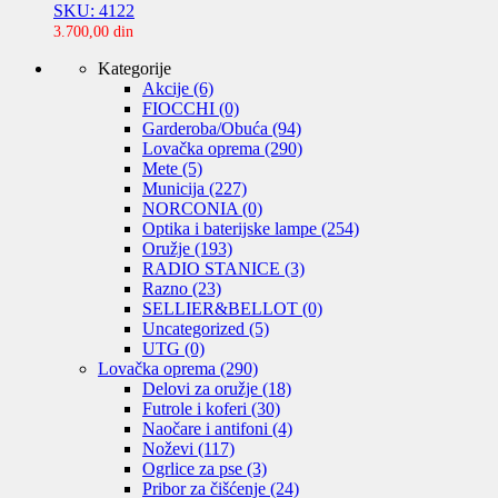
SKU: 4122
3.700,00
din
Kategorije
Akcije
(6)
FIOCCHI
(0)
Garderoba/Obuća
(94)
Lovačka oprema
(290)
Mete
(5)
Municija
(227)
NORCONIA
(0)
Optika i baterijske lampe
(254)
Oružje
(193)
RADIO STANICE
(3)
Razno
(23)
SELLIER&BELLOT
(0)
Uncategorized
(5)
UTG
(0)
Lovačka oprema
(290)
Delovi za oružje
(18)
Futrole i koferi
(30)
Naočare i antifoni
(4)
Noževi
(117)
Ogrlice za pse
(3)
Pribor za čišćenje
(24)