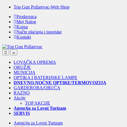
Skip
Skip
Top Gun Požarevac-Web Shop
to
to
Prodavnica
navigation
content
Moj Nalog
Korpa
Način plaćanja i isporuke
Kontakt
Open
Close
LOVAČKA OPREMA
ORUŽJE
MUNICIJA
OPTIKA I BATERIJSKE LAMPE
DNEVNO-NOĆNE OPTIKE/TERMOVOZIJA
GARDEROBA/OBUĆA
RAZNO
Akcije
TOP AKCIJE
Agencija za Lovni Turizam
SERVIS
Agencija za Lovni Turizam