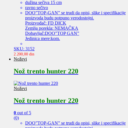
dužina sečiva 15 cm
ravno sečivo
DOO”TOP-GAN” se trudi da opisi, slike i specifikacije
proizvoda budu potpuno verodostojni.
Proizvođač: FD DICK
Zemlja porekla: NEMAČKA
Dobavljač:DOO”TOP GAN”
Jedinica mere:kom.
SKU: 3152
2.200,00
din
Noževi
Nož trento hunter 220
Noževi
Nož trento hunter 220
0
out of 5
(0)
DOO”TOP-GAN” se trudi da opisi, slike i specifikacije