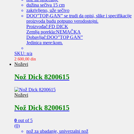
dužina sečiva 15 cm
zakrivljeno, uže sečivo
DOO”TOP-GAN” se trudi da opisi, slike i specifikacije
proizvoda budu potpuno verodostojni.
Proizvođač:FD DICK
Zemlja porekla:NEMAČKA
Dobavljač:DOO”TOP GAN”
Jedinica mere:kom.
SKU: n/a
2.600,00
din
Noževi
Nož Dick 8200615
Noževi
Nož Dick 8200615
0
out of 5
(0)
nož za ubadanje, univerzalni nož