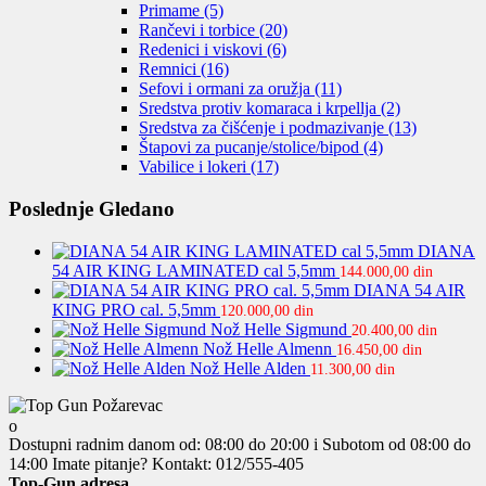
Primame
(5)
Rančevi i torbice
(20)
Redenici i viskovi
(6)
Remnici
(16)
Sefovi i ormani za oružja
(11)
Sredstva protiv komaraca i krpellja
(2)
Sredstva za čišćenje i podmazivanje
(13)
Štapovi za pucanje/stolice/bipod
(4)
Vabilice i lokeri
(17)
Poslednje Gledano
DIANA
54 AIR KING LAMINATED cal 5,5mm
144.000,00
din
DIANA 54 AIR
KING PRO cal. 5,5mm
120.000,00
din
Nož Helle Sigmund
20.400,00
din
Nož Helle Almenn
16.450,00
din
Nož Helle Alden
11.300,00
din
Dostupni radnim danom od: 08:00 do 20:00 i Subotom od 08:00 do
14:00
Imate pitanje? Kontakt: 012/555-405
Top-Gun adresa