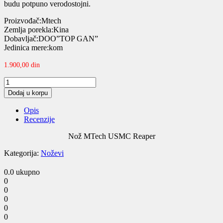
budu potpuno verodostojni.
Proizvođač:Mtech
Zemlja porekla:Kina
Dobavljač:DOO”TOP GAN”
Jedinica mere:kom
1.900,00
din
Nož
MTech
Dodaj u korpu
USMC
Reaper
Opis
quantity
Recenzije
Nož MTech USMC Reaper
Kategorija:
Noževi
0.0
ukupno
0
0
0
0
0