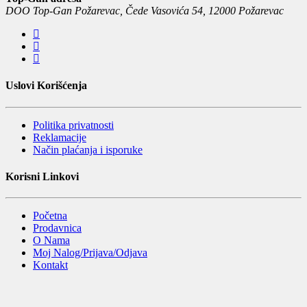
DOO Top-Gan Požarevac, Čede Vasovića 54, 12000 Požarevac
Uslovi Korišćenja
Politika privatnosti
Reklamacije
Način plaćanja i isporuke
Korisni Linkovi
Početna
Prodavnica
O Nama
Moj Nalog/Prijava/Odjava
Kontakt