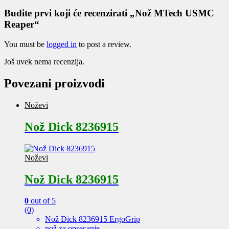
Budite prvi koji će recenzirati „Nož MTech USMC
Reaper“
You must be
logged in
to post a review.
Još uvek nema recenzija.
Povezani proizvodi
Noževi
Nož Dick 8236915
Noževi
Nož Dick 8236915
0
out of 5
(0)
Nož Dick 8236915 ErgoGrip
nož za opsecanje