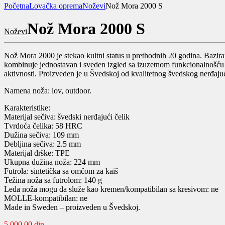
Početna
Lovačka oprema
Noževi
Nož Mora 2000 S
Nož Mora 2000 S
Noževi
Nož Mora 2000 je stekao kultni status u prethodnih 20 godina. Bazira
kombinuje jednostavan i sveden izgled sa izuzetnom funkcionalnošću 
aktivnosti. Proizveden je u Švedskoj od kvalitetnog švedskog nerđa
Namena noža: lov, outdoor.
Karakteristike:
Materijal sečiva: švedski nerđajući čelik
Tvrdoća čelika: 58 HRC
Dužina sečiva: 109 mm
Debljina sečiva: 2.5 mm
Materijal drške: TPE
Ukupna dužina noža: 224 mm
Futrola: sintetička sa omčom za kaiš
Težina noža sa futrolom: 140 g
Leđa noža mogu da služe kao kremen/kompatibilan sa kresivom: ne
MOLLE-kompatibilan: ne
Made in Sweden – proizveden u Švedskoj.
5.000,00
din