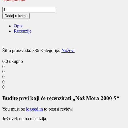
Nož
Mora
Dodaj u korpu
2000
S
Opis
quantity
Recenzije
Šifra proizvoda:
336
Kategorija:
Noževi
0.0
ukupno
0
0
0
0
0
Budite prvi koji će recenzirati „Nož Mora 2000 S“
You must be
logged in
to post a review.
Još uvek nema recenzija.