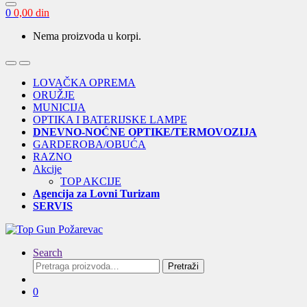
0
0,00
din
Nema proizvoda u korpi.
Open
Close
LOVAČKA OPREMA
ORUŽJE
MUNICIJA
OPTIKA I BATERIJSKE LAMPE
DNEVNO-NOĆNE OPTIKE/TERMOVOZIJA
GARDEROBA/OBUĆA
RAZNO
Akcije
TOP AKCIJE
Agencija za Lovni Turizam
SERVIS
Search
Pretraga
Pretraži
za:
0