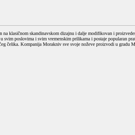
n na klasičnom skandinavskom dizajnu i dalje modifikovan i proizveden 
u svim poslovima i svim vremenskim prilikama i postaje popularan prat
jućeg čelika. Kompanija Morakniv sve svoje noževe proizvodi u gradu 