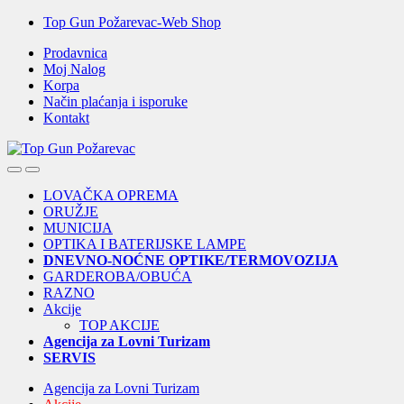
Skip
Skip
Top Gun Požarevac-Web Shop
to
to
Prodavnica
navigation
content
Moj Nalog
Korpa
Način plaćanja i isporuke
Kontakt
Open
Close
LOVAČKA OPREMA
ORUŽJE
MUNICIJA
OPTIKA I BATERIJSKE LAMPE
DNEVNO-NOĆNE OPTIKE/TERMOVOZIJA
GARDEROBA/OBUĆA
RAZNO
Akcije
TOP AKCIJE
Agencija za Lovni Turizam
SERVIS
Agencija za Lovni Turizam