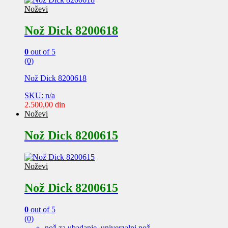
Noževi
Nož Dick 8200618
0
out of 5
(0)
Nož Dick 8200618
SKU: n/a
2.500,00
din
Noževi
Nož Dick 8200615
Noževi
Nož Dick 8200615
0
out of 5
(0)
nož za ubadanje, univerzalni nož