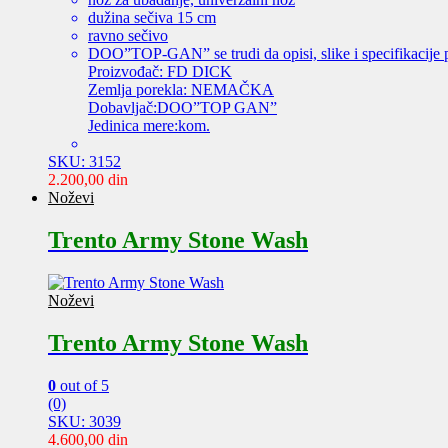
dužina sečiva 15 cm
ravno sečivo
DOO”TOP-GAN” se trudi da opisi, slike i specifikacije 
Proizvođač: FD DICK
Zemlja porekla: NEMAČKA
Dobavljač:DOO”TOP GAN”
Jedinica mere:kom.
SKU: 3152
2.200,00
din
Noževi
Trento Army Stone Wash
Noževi
Trento Army Stone Wash
0
out of 5
(0)
SKU: 3039
4.600,00
din