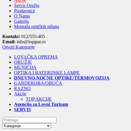
Akcije
Servis Oružja
Prodavnica
O Nama
Galerija
Montaža optičkih nišana
Kontakt:
012/555-405
Email:
info@topgun.rs
Otvori Kategorije
LOVAČKA OPREMA
ORUŽJE
MUNICIJA
OPTIKA I BATERIJSKE LAMPE
DNEVNO-NOĆNE OPTIKE/TERMOVOZIJA
GARDEROBA/OBUĆA
RAZNO
Akcije
TOP AKCIJE
Agencija za Lovni Turizam
SERVIS
Search
for: