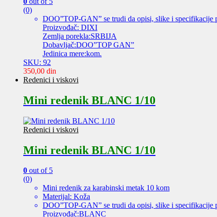
0
out of 5
(0)
DOO”TOP-GAN” se trudi da opisi, slike i specifikacije 
Proizvođač: DIXI
Zemlja porekla:SRBIJA
Dobavljač:DOO”TOP GAN”
Jedinica mere:kom.
SKU: 92
350,00
din
Redenici i viskovi
Mini redenik BLANC 1/10
Redenici i viskovi
Mini redenik BLANC 1/10
0
out of 5
(0)
Mini redenik za karabinski metak 10 kom
Materijal: Koža
DOO”TOP-GAN” se trudi da opisi, slike i specifikacije 
Proizvođač:BLANC