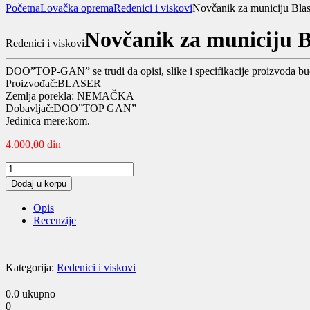
Početna
Lovačka oprema
Redenici i viskovi
Novčanik za municiju Blas
Novčanik za municiju B
Redenici i viskovi
DOO”TOP-GAN” se trudi da opisi, slike i specifikacije proizvoda bu
Proizvođač:BLASER
Zemlja porekla: NEMAČKA
Dobavljač:DOO”TOP GAN”
Jedinica mere:kom.
4.000,00
din
Novčanik
za
Dodaj u korpu
municiju
Blaser
Opis
quantity
Recenzije
Kategorija:
Redenici i viskovi
0.0
ukupno
0