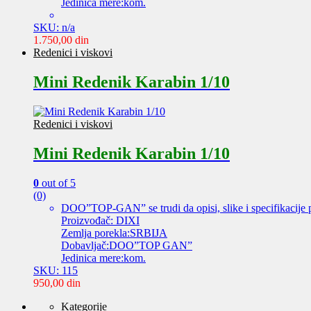
Jedinica mere:kom.
SKU: n/a
1.750,00
din
Redenici i viskovi
Mini Redenik Karabin 1/10
Redenici i viskovi
Mini Redenik Karabin 1/10
0
out of 5
(0)
DOO”TOP-GAN” se trudi da opisi, slike i specifikacije 
Proizvođač: DIXI
Zemlja porekla:SRBIJA
Dobavljač:DOO”TOP GAN”
Jedinica mere:kom.
SKU: 115
950,00
din
Kategorije