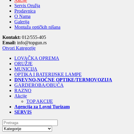
Akcije
Servis Oružja
Prodavnica
O Nama
Galerija
Montaža optičkih nišana
Kontakt:
012/555-405
Email:
info@topgun.rs
Otvori Kategorije
LOVAČKA OPREMA
ORUŽJE
MUNICIJA
OPTIKA I BATERIJSKE LAMPE
DNEVNO-NOĆNE OPTIKE/TERMOVOZIJA
GARDEROBA/OBUĆA
RAZNO
Akcije
TOP AKCIJE
Agencija za Lovni Turizam
SERVIS
Search
for: