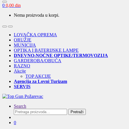
0
0,00
din
Nema proizvoda u korpi.
Open
Close
LOVAČKA OPREMA
ORUŽJE
MUNICIJA
OPTIKA I BATERIJSKE LAMPE
DNEVNO-NOĆNE OPTIKE/TERMOVOZIJA
GARDEROBA/OBUĆA
RAZNO
Akcije
TOP AKCIJE
Agencija za Lovni Turizam
SERVIS
Search
Pretraga
Pretraži
za:
0