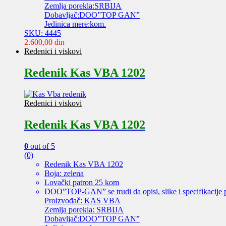
Zemlja porekla:SRBIJA
Dobavljač:DOO”TOP GAN”
Jedinica mere:kom.
SKU: 4445
2.600,00
din
Redenici i viskovi
Redenik Kas VBA 1202
Redenici i viskovi
Redenik Kas VBA 1202
0
out of 5
(0)
Redenik Kas VBA 1202
Boja: zelena
Lovački patron 25 kom
DOO”TOP-GAN” se trudi da opisi, slike i specifikacije 
Proizvođač: KAS VBA
Zemlja porekla: SRBIJA
Dobavljač:DOO”TOP GAN”