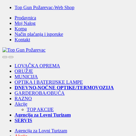
Skip
Skip
Top Gun Požarevac-Web Shop
to
to
Prodavnica
navigation
content
Moj Nalog
Korpa
Način plaćanja i isporuke
Kontakt
Open
Close
LOVAČKA OPREMA
ORUŽJE
MUNICIJA
OPTIKA I BATERIJSKE LAMPE
DNEVNO-NOĆNE OPTIKE/TERMOVOZIJA
GARDEROBA/OBUĆA
RAZNO
Akcije
TOP AKCIJE
Agencija za Lovni Turizam
SERVIS
Agencija za Lovni Turizam