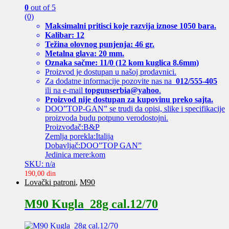
0
out of 5
(0)
Maksimalni pritisci koje razvija iznose 1050 bara.
Kalibar: 12
Težina olovnog punjenja: 46 gr.
Metalna glava: 20 mm.
Oznaka sačme: 11/0 (12 kom kuglica 8.6mm)
Proizvod je dostupan u našoj prodavnici.
Za dodatne informacije pozovite nas na
012/555-405
ili na e-mail
topgunserbia@yahoo
.
Proizvod nije dostupan za kupovinu preko sajta.
DOO”TOP-GAN” se trudi da opisi, slike i specifikacije
proizvoda budu potpuno verodostojni.
Proizvođač:B&P
Zemlja porekla:Italija
Dobavljač:DOO”TOP GAN”
Jedinica mere:kom
SKU: n/a
190,00
din
Lovački patroni
,
M90
M90 Kugla_28g cal.12/70