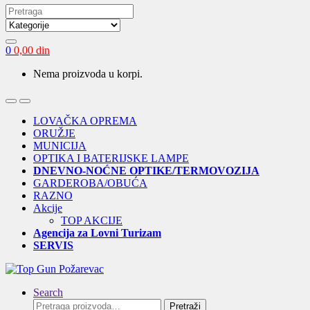
Search
for:
0
0,00
din
Nema proizvoda u korpi.
Open
Close
LOVAČKA OPREMA
ORUŽJE
MUNICIJA
OPTIKA I BATERIJSKE LAMPE
DNEVNO-NOĆNE OPTIKE/TERMOVOZIJA
GARDEROBA/OBUĆA
RAZNO
Akcije
TOP AKCIJE
Agencija za Lovni Turizam
SERVIS
Search
Pretraga
Pretraži