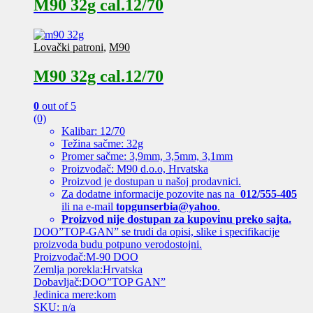
M90 32g cal.12/70
Lovački patroni
,
M90
M90 32g cal.12/70
0
out of 5
(0)
Kalibar: 12/70
Težina sačme: 32g
Promer sačme: 3,9mm, 3,5mm, 3,1mm
Proizvođač: M90 d.o.o, Hrvatska
Proizvod je dostupan u našoj prodavnici.
Za dodatne informacije pozovite nas na
012/555-405
ili na e-mail
topgunserbia@yahoo
.
Proizvod nije dostupan za kupovinu preko sajta.
DOO”TOP-GAN” se trudi da opisi, slike i specifikacije
proizvoda budu potpuno verodostojni.
Proizvođač:M-90 DOO
Zemlja porekla:Hrvatska
Dobavljač:DOO”TOP GAN”
Jedinica mere:kom
SKU: n/a