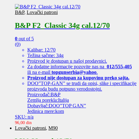
B&P
,
Lovački patroni
B&P F2_Classic 34g cal.12/70
0
out of 5
(0)
Kalibar: 12/70
Težina sačme: 34g
Proizvod je dostupan u našoj prodavnici.
Za dodatne informacije pozovite nas na
012/555-405
ili na e-mail
topgunserbia@yahoo
.
Proizvod nije dostupan za kupovinu preko sajta.
DOO”TOP-GAN” se trudi da opisi, slike i specifikacije
proizvoda budu potpuno verodostojni.
Proizvođač:B&P
Zemlja porekla:Italija
Dobavljač:DOO”TOP GAN”
Jedinica mere:kom
SKU: n/a
96,00
din
Lovački patroni
,
M90