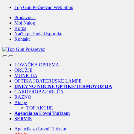
Skip
Skip
Top Gun Požarevac-Web Shop
to
to
Prodavnica
navigation
content
Moj Nalog
Korpa
Način plaćanja i isporuke
Kontakt
Open
Close
LOVAČKA OPREMA
ORUŽJE
MUNICIJA
OPTIKA I BATERIJSKE LAMPE
DNEVNO-NOĆNE OPTIKE/TERMOVOZIJA
GARDEROBA/OBUĆA
RAZNO
Akcije
TOP AKCIJE
Agencija za Lovni Turizam
SERVIS
Agencija za Lovni Turizam