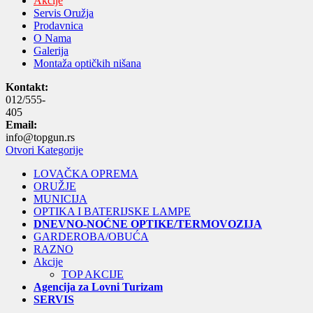
Akcije
Servis Oružja
Prodavnica
O Nama
Galerija
Montaža optičkih nišana
Kontakt:
012/555-
405
Email:
info@topgun.rs
Otvori Kategorije
LOVAČKA OPREMA
ORUŽJE
MUNICIJA
OPTIKA I BATERIJSKE LAMPE
DNEVNO-NOĆNE OPTIKE/TERMOVOZIJA
GARDEROBA/OBUĆA
RAZNO
Akcije
TOP AKCIJE
Agencija za Lovni Turizam
SERVIS