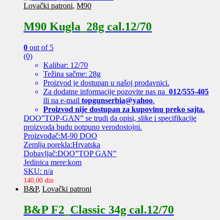
Lovački patroni
,
M90
M90 Kugla_28g cal.12/70
0
out of 5
(0)
Kalibar: 12/70
Težina sačme: 28g
Proizvod je dostupan u našoj prodavnici.
Za dodatne informacije pozovite nas na
012/555-405
ili na e-mail
topgunserbia@yahoo
.
Proizvod nije dostupan za kupovinu preko sajta.
DOO”TOP-GAN” se trudi da opisi, slike i specifikacije
proizvoda budu potpuno verodostojni.
Proizvođač:M-90 DOO
Zemlja porekla:Hrvatska
Dobavljač:DOO”TOP GAN”
Jedinica mere:kom
SKU: n/a
140,00
din
B&P
,
Lovački patroni
B&P F2_Classic 34g cal.12/70