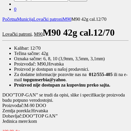
za:
0
Početna
Municija
Lovački patroni
M90
M90 42g cal.12/70
M90 42g cal.12/70
Lovački patroni
,
M90
Kalibar: 12/70
Težina sačme: 42g
Oznaka sačme: 6, 8, 10 (3,9mm, 3,5mm, 3,1mm)
Proizvođač: M90,Hrvatska
Proizvod je dostupan u našoj prodavnici.
Za dodatne informacije pozovite nas na
012/555-405
ili na e-
mail
topgunserbia@yahoo
.
Proizvod nije dostupan za kupovinu preko sajta.
DOO”TOP-GAN” se trudi da opisi, slike i specifikacije proizvoda
budu potpuno verodostojni.
Proizvođač:M-90 DOO
Zemlja porekla:Hrvatska
Dobavljač:DOO”TOP GAN”
Jedinica mere:kom