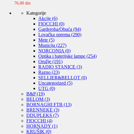
76,00
din
Kategorije
Akcije
(6)
FIOCCHI
(0)
Garderoba/Obuća
(94)
Lovačka oprema
(290)
Mete
(5)
Municija
(227)
NORCONIA
(0)
Optika i baterijske lampe
(254)
Oružje
(191)
RADIO STANICE
(3)
Razno
(23)
SELLIER&BELLOT
(0)
Uncategorized
(5)
UTG
(0)
B&P
(19)
BELOM
(3)
BORNAGHI FTB
(13)
BRENNEKE
(3)
DDUPLEKS
(7)
FIOCCHI
(4)
HORNADY
(1)
KRUŠIK
(0)