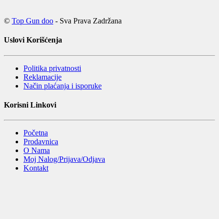
©
Top Gun doo
- Sva Prava Zadržana
Uslovi Korišćenja
Politika privatnosti
Reklamacije
Način plaćanja i isporuke
Korisni Linkovi
Početna
Prodavnica
O Nama
Moj Nalog/Prijava/Odjava
Kontakt