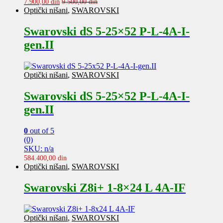
7.900,00
din
9.500,00
din
Optički nišani
,
SWAROVSKI
Swarovski dS 5-25×52 P-L-4A-I-
gen.II
Optički nišani
,
SWAROVSKI
Swarovski dS 5-25×52 P-L-4A-I-
gen.II
0
out of 5
(0)
SKU: n/a
584.400,00
din
Optički nišani
,
SWAROVSKI
Swarovski Z8i+ 1-8×24 L 4A-IF
Optički nišani
,
SWAROVSKI