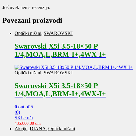
Još uvek nema recenzija.
Povezani proizvodi
Optički nišani
,
SWAROVSKI
Swarovski X5i 3.5-18×50 P
1/4,MOA,L,BRM-I+,4WX-I+
Optički nišani
,
SWAROVSKI
Swarovski X5i 3.5-18×50 P
1/4,MOA,L,BRM-I+,4WX-I+
0
out of 5
(0)
SKU: n/a
435.600,00
din
Akcije
,
DIANA
,
Optički nišani