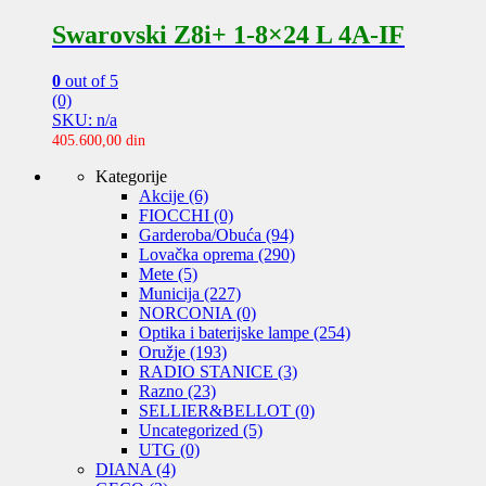
Swarovski Z8i+ 1-8×24 L 4A-IF
0
out of 5
(0)
SKU: n/a
405.600,00
din
Kategorije
Akcije
(6)
FIOCCHI
(0)
Garderoba/Obuća
(94)
Lovačka oprema
(290)
Mete
(5)
Municija
(227)
NORCONIA
(0)
Optika i baterijske lampe
(254)
Oružje
(193)
RADIO STANICE
(3)
Razno
(23)
SELLIER&BELLOT
(0)
Uncategorized
(5)
UTG
(0)
DIANA
(4)