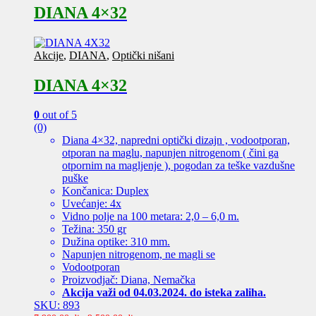
DIANA 4×32
Akcije
,
DIANA
,
Optički nišani
DIANA 4×32
0
out of 5
(0)
Diana 4×32, napredni optički dizajn , vodootporan,
otporan na maglu, napunjen nitrogenom ( čini ga
otpornim na magljenje ), pogodan za teške vazdušne
puške
Končanica: Duplex
Uvećanje: 4x
Vidno polje na 100 metara: 2,0 – 6,0 m.
Težina: 350 gr
Dužina optike: 310 mm.
Napunjen nitrogenom, ne magli se
Vodootporan
Proizvodjač: Diana, Nemačka
Akcija važi od 04.03.2024. do isteka zaliha.
SKU: 893