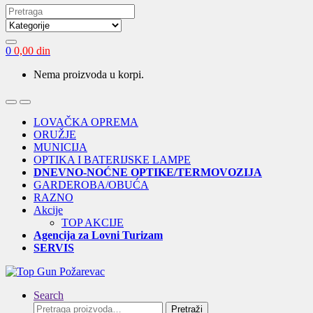
Search
for:
0
0,00
din
Nema proizvoda u korpi.
Open
Close
LOVAČKA OPREMA
ORUŽJE
MUNICIJA
OPTIKA I BATERIJSKE LAMPE
DNEVNO-NOĆNE OPTIKE/TERMOVOZIJA
GARDEROBA/OBUĆA
RAZNO
Akcije
TOP AKCIJE
Agencija za Lovni Turizam
SERVIS
Search
Pretraga
Pretraži