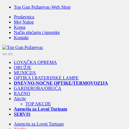
Skip
Skip
Top Gun Požarevac-Web Shop
to
to
Prodavnica
navigation
content
Moj Nalog
Korpa
Način plaćanja i isporuke
Kontakt
Open
Close
LOVAČKA OPREMA
ORUŽJE
MUNICIJA
OPTIKA I BATERIJSKE LAMPE
DNEVNO-NOĆNE OPTIKE/TERMOVOZIJA
GARDEROBA/OBUĆA
RAZNO
Akcije
TOP AKCIJE
Agencija za Lovni Turizam
SERVIS
Agencija za Lovni Turizam