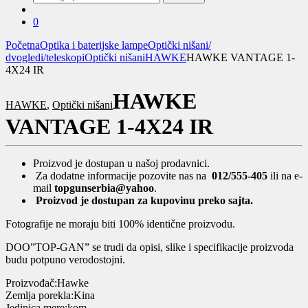
za:
0
Početna
Optika i baterijske lampe
Optički nišani/
dvogledi/teleskopi
Optički nišani
HAWKE
HAWKE VANTAGE 1-
4X24 IR
HAWKE
HAWKE
,
Optički nišani
VANTAGE 1-4X24 IR
Proizvod je dostupan u našoj prodavnici.
Za dodatne informacije pozovite nas na
012/555-405
ili na e-
mail
topgunserbia@yahoo
.
Proizvod je dostupan za kupovinu preko sajta.
Fotografije ne moraju biti 100% identične proizvodu.
DOO”TOP-GAN” se trudi da opisi, slike i specifikacije proizvoda
budu potpuno verodostojni.
Proizvođač:Hawke
Zemlja porekla:Kina
Jedinica mere:kom