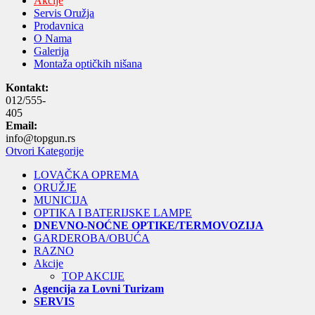
Akcije
Servis Oružja
Prodavnica
O Nama
Galerija
Montaža optičkih nišana
Kontakt:
012/555-
405
Email:
info@topgun.rs
Otvori Kategorije
LOVAČKA OPREMA
ORUŽJE
MUNICIJA
OPTIKA I BATERIJSKE LAMPE
DNEVNO-NOĆNE OPTIKE/TERMOVOZIJA
GARDEROBA/OBUĆA
RAZNO
Akcije
TOP AKCIJE
Agencija za Lovni Turizam
SERVIS