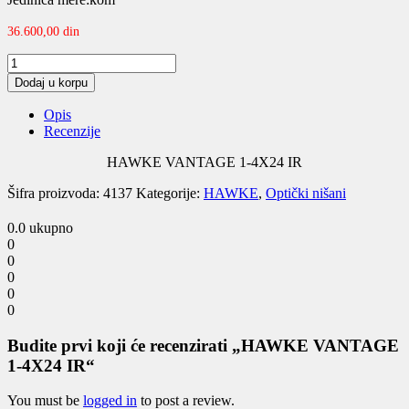
36.600,00
din
HAWKE
VANTAGE
Dodaj u korpu
1-
4X24
Opis
IR
Recenzije
quantity
HAWKE VANTAGE 1-4X24 IR
Šifra proizvoda:
4137
Kategorije:
HAWKE
,
Optički nišani
0.0
ukupno
0
0
0
0
0
Budite prvi koji će recenzirati „HAWKE VANTAGE
1-4X24 IR“
You must be
logged in
to post a review.