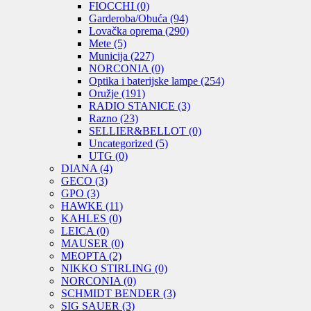
FIOCCHI
(0)
Garderoba/Obuća
(94)
Lovačka oprema
(290)
Mete
(5)
Municija
(227)
NORCONIA
(0)
Optika i baterijske lampe
(254)
Oružje
(191)
RADIO STANICE
(3)
Razno
(23)
SELLIER&BELLOT
(0)
Uncategorized
(5)
UTG
(0)
DIANA
(4)
GECO
(3)
GPO
(3)
HAWKE
(11)
KAHLES
(0)
LEICA
(0)
MAUSER
(0)
MEOPTA
(2)
NIKKO STIRLING
(0)
NORCONIA
(0)
SCHMIDT BENDER
(3)
SIG SAUER
(3)