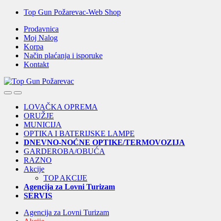
Skip
Skip
Top Gun Požarevac-Web Shop
to
to
Prodavnica
navigation
content
Moj Nalog
Korpa
Način plaćanja i isporuke
Kontakt
Open
Close
LOVAČKA OPREMA
ORUŽJE
MUNICIJA
OPTIKA I BATERIJSKE LAMPE
DNEVNO-NOĆNE OPTIKE/TERMOVOZIJA
GARDEROBA/OBUĆA
RAZNO
Akcije
TOP AKCIJE
Agencija za Lovni Turizam
SERVIS
Agencija za Lovni Turizam