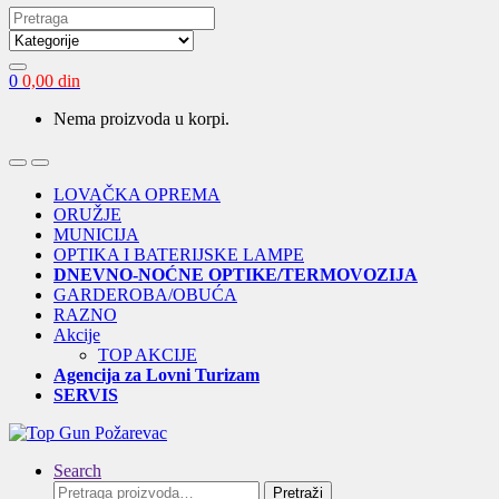
Search
for:
0
0,00
din
Nema proizvoda u korpi.
Open
Close
LOVAČKA OPREMA
ORUŽJE
MUNICIJA
OPTIKA I BATERIJSKE LAMPE
DNEVNO-NOĆNE OPTIKE/TERMOVOZIJA
GARDEROBA/OBUĆA
RAZNO
Akcije
TOP AKCIJE
Agencija za Lovni Turizam
SERVIS
Search
Pretraga
Pretraži