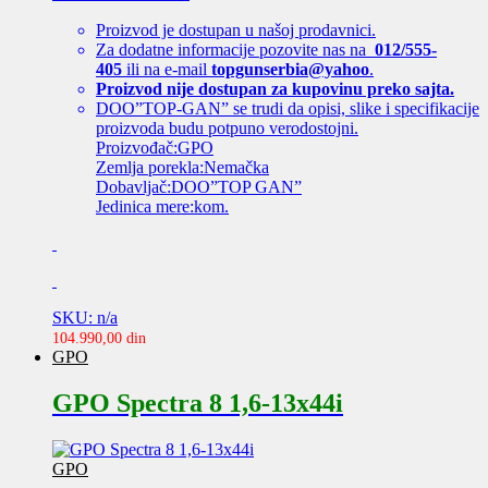
Proizvod je dostupan u našoj prodavnici.
Za dodatne informacije pozovite nas na
012/555-
405
ili na e-mail
topgunserbia@yahoo
.
Proizvod nije dostupan za kupovinu preko sajta.
DOO”TOP-GAN” se trudi da opisi, slike i specifikacije
proizvoda budu potpuno verodostojni.
Proizvođač:GPO
Zemlja porekla:Nemačka
Dobavljač:DOO”TOP GAN”
Jedinica mere:kom.
SKU: n/a
104.990,00
din
GPO
GPO Spectra 8 1,6-13x44i
GPO