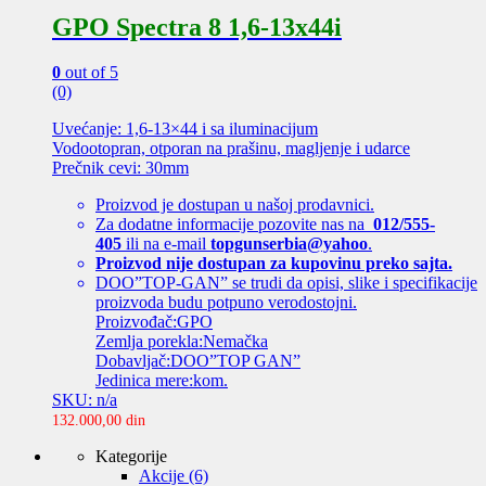
GPO Spectra 8 1,6-13x44i
0
out of 5
(0)
Uvećanje: 1,6-13×44 i sa iluminacijum
Vodootopran, otporan na prašinu, magljenje i udarce
Prečnik cevi: 30mm
Proizvod je dostupan u našoj prodavnici.
Za dodatne informacije pozovite nas na
012/555-
405
ili na e-mail
topgunserbia@yahoo
.
Proizvod nije dostupan za kupovinu preko sajta.
DOO”TOP-GAN” se trudi da opisi, slike i specifikacije
proizvoda budu potpuno verodostojni.
Proizvođač:GPO
Zemlja porekla:Nemačka
Dobavljač:DOO”TOP GAN”
Jedinica mere:kom.
SKU: n/a
132.000,00
din
Kategorije
Akcije
(6)