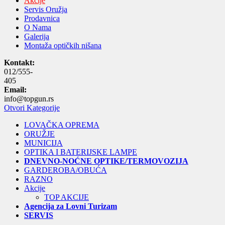
Akcije
Servis Oružja
Prodavnica
O Nama
Galerija
Montaža optičkih nišana
Kontakt:
012/555-
405
Email:
info@topgun.rs
Otvori Kategorije
LOVAČKA OPREMA
ORUŽJE
MUNICIJA
OPTIKA I BATERIJSKE LAMPE
DNEVNO-NOĆNE OPTIKE/TERMOVOZIJA
GARDEROBA/OBUĆA
RAZNO
Akcije
TOP AKCIJE
Agencija za Lovni Turizam
SERVIS