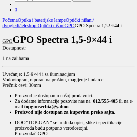
za:
0
Početna
Optika i baterijske lampe
Optički nišani/
dvogledi/teleskopi
Optički nišani
GPO
GPO Spectra 1,5-9×44 i
GPO Spectra 1,5-9×44 i
GPO
Dostupnost:
1 na zalihama
Uvećanje: 1,5-9×44 i sa iluminacijum
Vodootopran, otporan na prašinu, magljenje i udarce
Prečnik cevi: 30mm
Proizvod je dostupan u našoj prodavnici.
Za dodatne informacije pozovite nas na
012/555-405
ili na e-
mail
topgunserbia@yahoo
.
Proizvod nije dostupan za kupovinu preko sajta.
DOO”TOP-GAN” se trudi da opisi, slike i specifikacije
proizvoda budu potpuno verodostojni.
Proizvođač:GPO