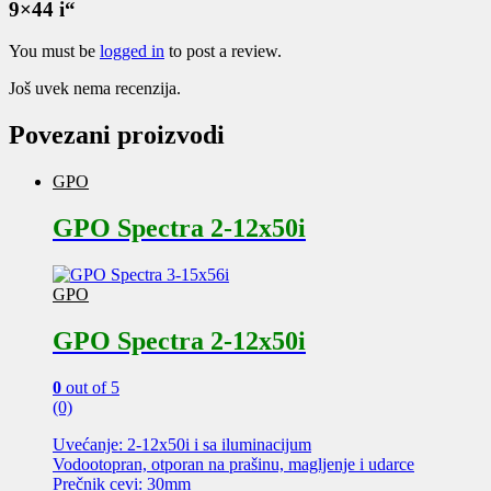
9×44 i“
You must be
logged in
to post a review.
Još uvek nema recenzija.
Povezani proizvodi
GPO
GPO Spectra 2-12x50i
GPO
GPO Spectra 2-12x50i
0
out of 5
(0)
Uvećanje: 2-12x50i i sa iluminacijum
Vodootopran, otporan na prašinu, magljenje i udarce
Prečnik cevi: 30mm