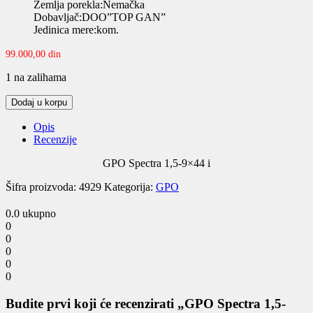
Zemlja porekla:Nemačka
Dobavljač:DOO”TOP GAN”
Jedinica mere:kom.
99.000,00
din
1 na zalihama
GPO
Dodaj u korpu
Spectra
1,5-
Opis
9x44
Recenzije
i
quantity
GPO Spectra 1,5-9×44 i
Šifra proizvoda:
4929
Kategorija:
GPO
0.0
ukupno
0
0
0
0
0
Budite prvi koji će recenzirati „GPO Spectra 1,5-