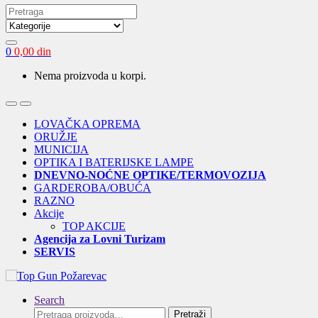
Search
for:
0
0,00
din
Nema proizvoda u korpi.
Open
Close
LOVAČKA OPREMA
ORUŽJE
MUNICIJA
OPTIKA I BATERIJSKE LAMPE
DNEVNO-NOĆNE OPTIKE/TERMOVOZIJA
GARDEROBA/OBUĆA
RAZNO
Akcije
TOP AKCIJE
Agencija za Lovni Turizam
SERVIS
Search
Pretraga
Pretraži