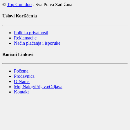
©
Top Gun doo
- Sva Prava Zadržana
Uslovi Korišćenja
Politika privatnosti
Reklamacije
Način plaćanja i isporuke
Korisni Linkovi
Početna
Prodavnica
O Nama
Moj Nalog/Prijava/Odjava
Kontakt