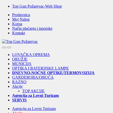
Skip
Skip
Top Gun Požarevac-Web Shop
to
to
Prodavnica
navigation
content
Moj Nalog
Korpa
Način plaćanja i isporuke
Kontakt
Open
Close
LOVAČKA OPREMA
ORUŽJE
MUNICIJA
OPTIKA I BATERIJSKE LAMPE
DNEVNO-NOĆNE OPTIKE/TERMOVOZIJA
GARDEROBA/OBUĆA
RAZNO
Akcije
TOP AKCIJE
Agencija za Lovni Turizam
SERVIS
Agencija za Lovni Turizam