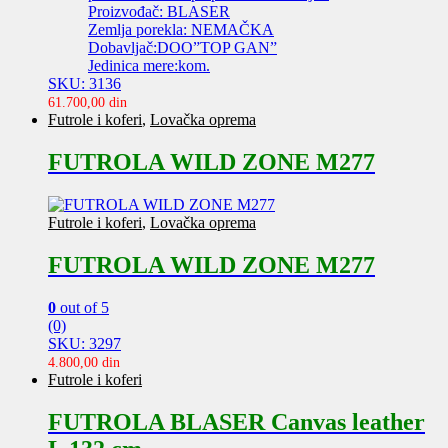
Proizvođač: BLASER
Zemlja porekla: NEMAČKA
Dobavljač:DOO”TOP GAN”
Jedinica mere:kom.
SKU: 3136
61.700,00
din
Futrole i koferi
,
Lovačka oprema
FUTROLA WILD ZONE M277
Futrole i koferi
,
Lovačka oprema
FUTROLA WILD ZONE M277
0
out of 5
(0)
SKU: 3297
4.800,00
din
Futrole i koferi
FUTROLA BLASER Canvas leather