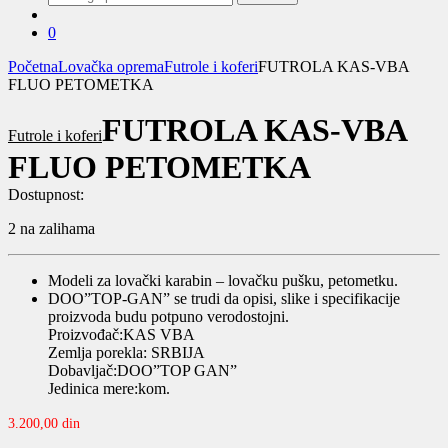
za:
0
Početna
Lovačka oprema
Futrole i koferi
FUTROLA KAS-VBA
FLUO PETOMETKA
FUTROLA KAS-VBA
Futrole i koferi
FLUO PETOMETKA
Dostupnost:
2 na zalihama
Modeli za lovački karabin – lovačku pušku, petometku.
DOO”TOP-GAN” se trudi da opisi, slike i specifikacije
proizvoda budu potpuno verodostojni.
Proizvođač:KAS VBA
Zemlja porekla: SRBIJA
Dobavljač:DOO”TOP GAN”
Jedinica mere:kom.
3.200,00
din