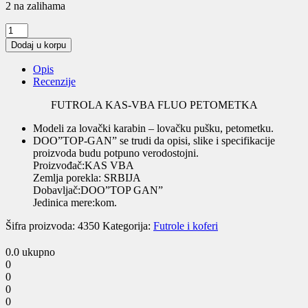
2 na zalihama
FUTROLA
KAS-
Dodaj u korpu
VBA
FLUO
Opis
PETOMETKA
Recenzije
quantity
FUTROLA KAS-VBA FLUO PETOMETKA
Modeli za lovački karabin – lovačku pušku, petometku.
DOO”TOP-GAN” se trudi da opisi, slike i specifikacije
proizvoda budu potpuno verodostojni.
Proizvođač:KAS VBA
Zemlja porekla: SRBIJA
Dobavljač:DOO”TOP GAN”
Jedinica mere:kom.
Šifra proizvoda:
4350
Kategorija:
Futrole i koferi
0.0
ukupno
0
0
0
0