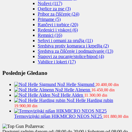
Noževi
(117)
Ogrlice za pse
(3)
Pribor za čišćenje
(24)
Primame
(5)
Rančevi i torbice
(20)
Redenici i viskovi
(6)
Remnici
(16)
Sefovi i ormani za oružja
(11)
Sredstva protiv komaraca i krpellja
(2)
Sredstva za čišćenje i podmazivanje
(13)
Štapovi za pucanje/stolice/bipod
(4)
Vabilice i lokeri
(17)
Poslednje Gledano
Nož Helle Sigmund
20.400,00
din
Nož Helle Almenn
16.450,00
din
Nož Helle Alden
11.300,00
din
Nož Helle Harding rubin
19.900,00
din
Termovizijski nišan HIKMICRO NEOS NE25
101.880,00
din
Dostupni radnim danom od: 08:00 do 20:00 i Subotom od 08:00 do