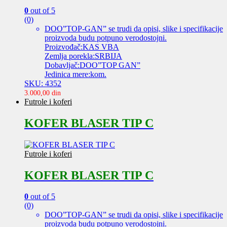
0
out of 5
(0)
DOO”TOP-GAN” se trudi da opisi, slike i specifikacije
proizvoda budu potpuno verodostojni.
Proizvođač:KAS VBA
Zemlja porekla:SRBIJA
Dobavljač:DOO”TOP GAN”
Jedinica mere:kom.
SKU: 4352
3.000,00
din
Futrole i koferi
KOFER BLASER TIP C
Futrole i koferi
KOFER BLASER TIP C
0
out of 5
(0)
DOO”TOP-GAN” se trudi da opisi, slike i specifikacije
proizvoda budu potpuno verodostojni.