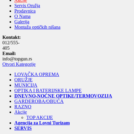
Akcije
Servis Oružja
Prodavnica
O Nama
Galerija
Montaža optičkih nišana
Kontakt:
012/555-
405
Email:
info@topgun.rs
Otvori Kategorije
LOVAČKA OPREMA
ORUŽJE
MUNICIJA
OPTIKA I BATERIJSKE LAMPE
DNEVNO-NOĆNE OPTIKE/TERMOVOZIJA
GARDEROBA/OBUĆA
RAZNO
Akcije
TOP AKCIJE
Agencija za Lovni Turizam
SERVIS