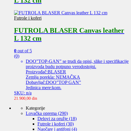
L 132 cm
Futrole i koferi
FUTROLA BLASER Canvas leather
L 132 cm
0
out of 5
(0)
DOO”TOP-GAN” se trudi da opisi, slike i specifikacije
proizvoda budu potpuno verodostojni.
Proizvođač:BLASER
Zemlja porekla: NEMAČKA
Dobavljač:DOO”TOP GAN”
Jedinica mere:kom.
SKU: n/a
21.900,00
din
Kategorije
Lovačka oprema
(290)
Delovi za oružje
(18)
Futrole i koferi
(30)
Naočare i antifoni
(4)