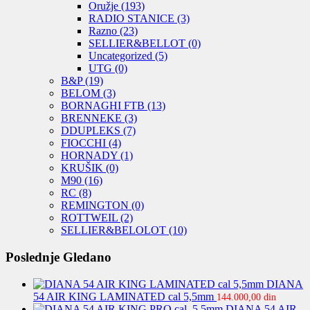
Oružje
(193)
RADIO STANICE
(3)
Razno
(23)
SELLIER&BELLOT
(0)
Uncategorized
(5)
UTG
(0)
B&P
(19)
BELOM
(3)
BORNAGHI FTB
(13)
BRENNEKE
(3)
DDUPLEKS
(7)
FIOCCHI
(4)
HORNADY
(1)
KRUŠIK
(0)
M90
(16)
RC
(8)
REMINGTON
(0)
ROTTWEIL
(2)
SELLIER&BELOLOT
(10)
Poslednje Gledano
DIANA
54 AIR KING LAMINATED cal 5,5mm
144.000,00
din
DIANA 54 AIR