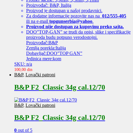
Proizvođač: B&P, Italija
Proizvod je dostupan u našoj prodavnici.
Za dodatne informacije pozovite nas na
012/555-405
ili na e-mail
topgunserbia@yahoo
.
Proizvod nije dostupan za kupovinu preko sajta.
DOO”TOP-GAN” se trudi da opisi, slike i specifikacije
proizvoda budu potpuno verodostojni.
Proizvođač:B&P
Zemlja porekla:Italija
Dobavljač:DOO”TOP GAN”
Jedinica mere:kom
SKU: n/a
100,00
din
B&P
,
Lovački patroni
B&P F2_Classic 34g cal.12/70
B&P
,
Lovački patroni
B&P F2_Classic 34g cal.12/70
0
out of 5