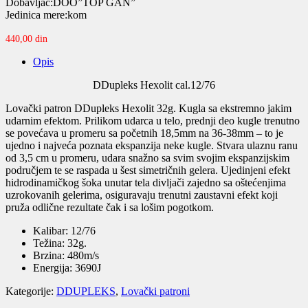
Dobavljač:DOO”TOP GAN”
Jedinica mere:kom
440,00
din
Opis
DDupleks Hexolit cal.12/76
Lovački patron DDupleks Hexolit 32g. Kugla sa ekstremno jakim
udarnim efektom. Prilikom udarca u telo, prednji deo kugle trenutno
se povećava u promeru sa početnih 18,5mm na 36-38mm – to je
ujedno i najveća poznata ekspanzija neke kugle. Stvara ulaznu ranu
od 3,5 cm u promeru, udara snažno sa svim svojim ekspanzijskim
područjem te se raspada u šest simetričnih gelera. Ujedinjeni efekt
hidrodinamičkog šoka unutar tela divljači zajedno sa oštećenjima
uzrokovanih gelerima, osiguravaju trenutni zaustavni efekt koji
pruža odlične rezultate čak i sa lošim pogotkom.
Kalibar: 12/76
Težina: 32g.
Brzina: 480m/s
Energija: 3690J
Kategorije:
DDUPLEKS
,
Lovački patroni