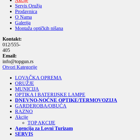
Akcije
Servis Oružja
Prodavnica
O Nama
Galerija
Montaža optičkih nišana
Kontakt:
012/555-
405
Email:
info@topgun.rs
Otvori Kategorije
LOVAČKA OPREMA
ORUŽJE
MUNICIJA
OPTIKA I BATERIJSKE LAMPE
DNEVNO-NOĆNE OPTIKE/TERMOVOZIJA
GARDEROBA/OBUĆA
RAZNO
Akcije
TOP AKCIJE
Agencija za Lovni Turizam
SERVIS