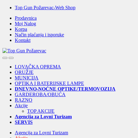
Skip
Skip
Top Gun Požarevac-Web Shop
to
to
Prodavnica
navigation
content
Moj Nalog
Korpa
Način plaćanja i isporuke
Kontakt
Open
Close
LOVAČKA OPREMA
ORUŽJE
MUNICIJA
OPTIKA I BATERIJSKE LAMPE
DNEVNO-NOĆNE OPTIKE/TERMOVOZIJA
GARDEROBA/OBUĆA
RAZNO
Akcije
TOP AKCIJE
Agencija za Lovni Turizam
SERVIS
Agencija za Lovni Turizam