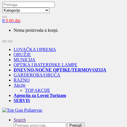
Search
for:
0
0,00
din
Nema proizvoda u korpi.
Open
Close
LOVAČKA OPREMA
ORUŽJE
MUNICIJA
OPTIKA I BATERIJSKE LAMPE
DNEVNO-NOĆNE OPTIKE/TERMOVOZIJA
GARDEROBA/OBUĆA
RAZNO
Akcije
TOP AKCIJE
Agencija za Lovni Turizam
SERVIS
Search
Pretraga
Pretraži