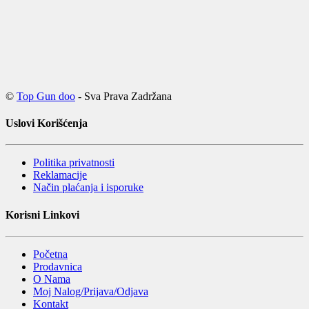
©
Top Gun doo
- Sva Prava Zadržana
Uslovi Korišćenja
Politika privatnosti
Reklamacije
Način plaćanja i isporuke
Korisni Linkovi
Početna
Prodavnica
O Nama
Moj Nalog/Prijava/Odjava
Kontakt