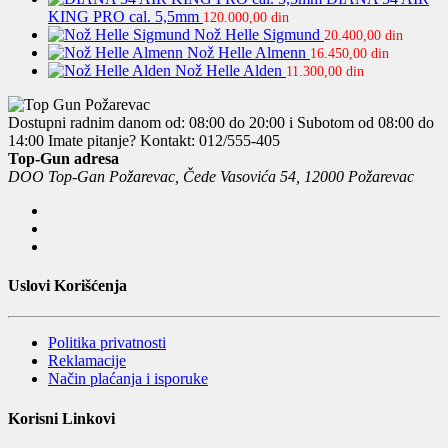
KING PRO cal. 5,5mm
120.000,00
din
Nož Helle Sigmund
20.400,00
din
Nož Helle Almenn
16.450,00
din
Nož Helle Alden
11.300,00
din
Dostupni radnim danom od: 08:00 do 20:00 i Subotom od 08:00 do
14:00
Imate pitanje? Kontakt: 012/555-405
Top-Gun adresa
DOO Top-Gan Požarevac, Čede Vasovića 54, 12000 Požarevac
Uslovi Korišćenja
Politika privatnosti
Reklamacije
Način plaćanja i isporuke
Korisni Linkovi