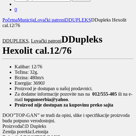
za:
0
Početna
Municija
Lovački patroni
DDUPLEKS
DDupleks Hexolit
cal.12/76
DDupleks
DDUPLEKS
,
Lovački patroni
Hexolit cal.12/76
Kalibar: 12/76
Težina: 32g.
Brzina: 480m/s
Energija: 3690J
Proizvod je dostupan u našoj prodavnici.
Za dodatne informacije pozovite nas na
012/555-405
ili na e-
mail
topgunserbia@yahoo
.
Proizvod nije dostupan za kupovinu preko sajta
DOO”TOP-GAN” se trudi da opisi, slike i specifikacije proizvoda
budu potpuno verodostojni.
Proizvođač:D Dupleks
Zemlja porekla:Letonija