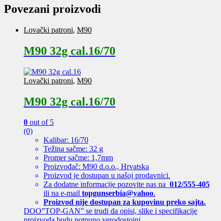
Povezani proizvodi
Lovački patroni
,
M90
M90 32g cal.16/70
Lovački patroni
,
M90
M90 32g cal.16/70
0
out of 5
(0)
Kalibar: 16/70
Težina sačme: 32 g
Promer sačme: 1,7mm
Proizvođač: M90 d.o.o., Hrvatska
Proizvod je dostupan u našoj prodavnici.
Za dodatne informacije pozovite nas na
012/555-405
ili na e-mail
topgunserbia@yahoo
.
Proizvod nije dostupan za kupovinu preko sajta.
DOO”TOP-GAN” se trudi da opisi, slike i specifikacije
proizvoda budu potpuno verodostojni.