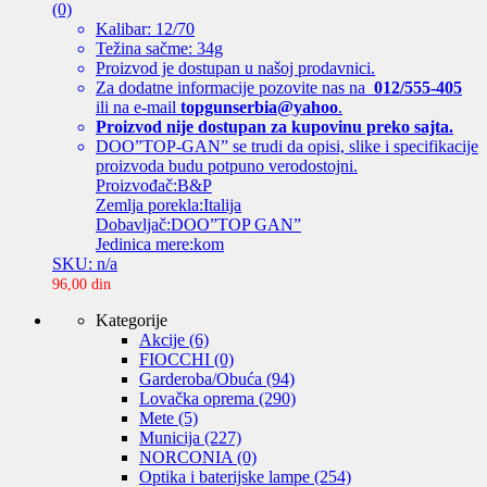
(0)
Kalibar: 12/70
Težina sačme: 34g
Proizvod je dostupan u našoj prodavnici.
Za dodatne informacije pozovite nas na
012/555-405
ili na e-mail
topgunserbia@yahoo
.
Proizvod nije dostupan za kupovinu preko sajta.
DOO”TOP-GAN” se trudi da opisi, slike i specifikacije
proizvoda budu potpuno verodostojni.
Proizvođač:B&P
Zemlja porekla:Italija
Dobavljač:DOO”TOP GAN”
Jedinica mere:kom
SKU: n/a
96,00
din
Kategorije
Akcije
(6)
FIOCCHI
(0)
Garderoba/Obuća
(94)
Lovačka oprema
(290)
Mete
(5)
Municija
(227)
NORCONIA
(0)
Optika i baterijske lampe
(254)