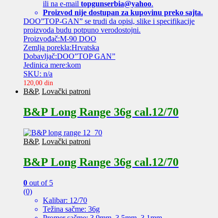
ili na e-mail
topgunserbia@yahoo
.
Proizvod nije dostupan za kupovinu preko sajta.
DOO”TOP-GAN” se trudi da opisi, slike i specifikacije
proizvoda budu potpuno verodostojni.
Proizvođač:M-90 DOO
Zemlja porekla:Hrvatska
Dobavljač:DOO”TOP GAN”
Jedinica mere:kom
SKU: n/a
120,00
din
B&P
,
Lovački patroni
B&P Long Range 36g cal.12/70
B&P
,
Lovački patroni
B&P Long Range 36g cal.12/70
0
out of 5
(0)
Kalibar: 12/70
Težina sačme: 36g
Promer sačme: 3,9mm, 3,5mm, 3,1mm