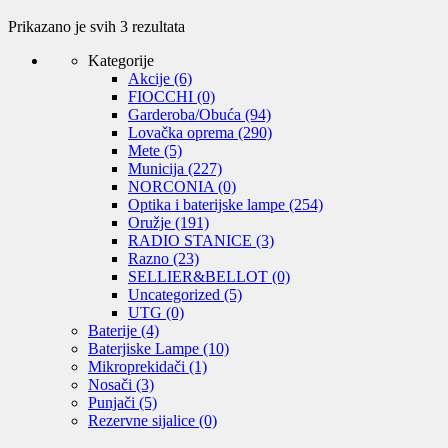
Sortirano
Prikazano je svih 3 rezultata
po
Kategorije
ceni:
Akcije
(6)
od
FIOCCHI
(0)
niže
Garderoba/Obuća
(94)
ka
Lovačka oprema
(290)
višoj
Mete
(5)
Municija
(227)
NORCONIA
(0)
Optika i baterijske lampe
(254)
Oružje
(191)
RADIO STANICE
(3)
Razno
(23)
SELLIER&BELLOT
(0)
Uncategorized
(5)
UTG
(0)
Baterije
(4)
Baterjiske Lampe
(10)
Mikroprekidači
(1)
Nosači
(3)
Punjači
(5)
Rezervne sijalice
(0)