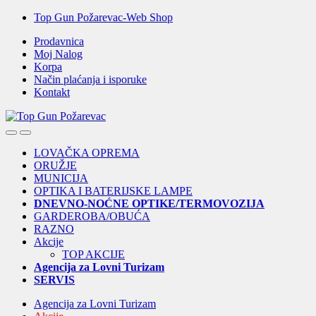
Skip
Skip
Top Gun Požarevac-Web Shop
to
to
Prodavnica
navigation
content
Moj Nalog
Korpa
Način plaćanja i isporuke
Kontakt
Open
Close
LOVAČKA OPREMA
ORUŽJE
MUNICIJA
OPTIKA I BATERIJSKE LAMPE
DNEVNO-NOĆNE OPTIKE/TERMOVOZIJA
GARDEROBA/OBUĆA
RAZNO
Akcije
TOP AKCIJE
Agencija za Lovni Turizam
SERVIS
Agencija za Lovni Turizam