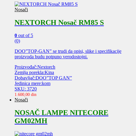
Nosači
NEXTORCH Nosač RM85 S
0
out of 5
(0)
DOO”TOP-GAN” se trudi da opisi, slike i specifikacije
proizvoda budu potpuno verodostojni.
Proizvođač:Nextorch
Zemlja porekla:Kina
Dobavljač:DOO”TOP GAN”
Jedinica mere:kom
SKU: 3720
1.600,00
din
Nosači
NOSAČ LAMPE NITECORE
GM02MH