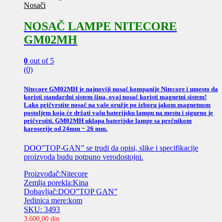
Nosači
NOSAČ LAMPE NITECORE
GM02MH
0
out of 5
(0)
Nitecore GM02MH je najnoviji nosač kompanije Nitecore i umesto da
koristi standardni sistem šina, ovaj nosač koristi magnetni sistem!
Lako pričvrstite nosač na vaše oružje po izboru jakom magnetnom
postoljem koja će držati vašu baterijsku lampu na mestu i sigurno je
pričvrstiti. GM02MH uklapa baterijske lampe sa prečnikom
karoserije od 24mm ~ 26 mm.
DOO”TOP-GAN” se trudi da opisi, slike i specifikacije
proizvoda budu potpuno verodostojni.
Proizvođač:Nitecore
Zemlja porekla:Kina
Dobavljač:DOO”TOP GAN”
Jedinica mere:kom
SKU: 3493
3.600,00
din