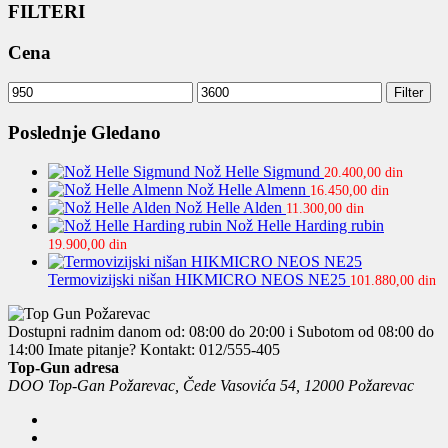
FILTERI
Cena
Minimalna
Maksimalna
Filter
cena
cena
Poslednje Gledano
Nož Helle Sigmund
20.400,00
din
Nož Helle Almenn
16.450,00
din
Nož Helle Alden
11.300,00
din
Nož Helle Harding rubin
19.900,00
din
Termovizijski nišan HIKMICRO NEOS NE25
101.880,00
din
Dostupni radnim danom od: 08:00 do 20:00 i Subotom od 08:00 do
14:00
Imate pitanje? Kontakt: 012/555-405
Top-Gun adresa
DOO Top-Gan Požarevac, Čede Vasovića 54, 12000 Požarevac