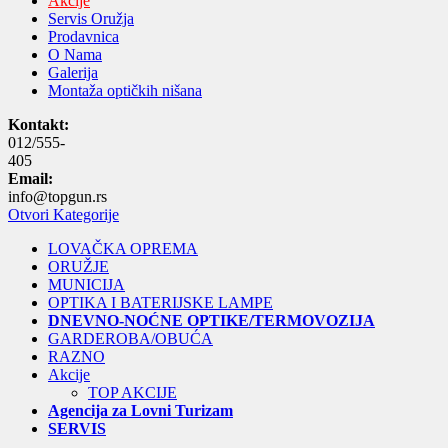
Akcije
Servis Oružja
Prodavnica
O Nama
Galerija
Montaža optičkih nišana
Kontakt:
012/555-
405
Email:
info@topgun.rs
Otvori Kategorije
LOVAČKA OPREMA
ORUŽJE
MUNICIJA
OPTIKA I BATERIJSKE LAMPE
DNEVNO-NOĆNE OPTIKE/TERMOVOZIJA
GARDEROBA/OBUĆA
RAZNO
Akcije
TOP AKCIJE
Agencija za Lovni Turizam
SERVIS