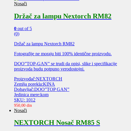
Nosači
Držač za lampu Nextorch RM82
0
out of 5
(0)
Držač za lampu Nextorch RM82
Fotografije ne moraju biti 100% identične proizvodu.
DOO”TOP-GAN” se trudi da opisi, slike i specifikacije
proizvoda budu potpuno verodostojni.
Proizvođač:NEXTORCH
Zemlja porekla:KINA
Dobavljač:DOO”TOP GAN”
Jedinica mere:kom
SKU: 1012
950,00
din
Nosači
NEXTORCH Nosač RM85 S