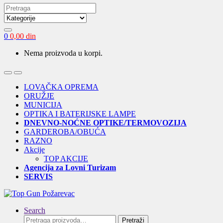
Search
for:
0
0,00
din
Nema proizvoda u korpi.
Open
Close
LOVAČKA OPREMA
ORUŽJE
MUNICIJA
OPTIKA I BATERIJSKE LAMPE
DNEVNO-NOĆNE OPTIKE/TERMOVOZIJA
GARDEROBA/OBUĆA
RAZNO
Akcije
TOP AKCIJE
Agencija za Lovni Turizam
SERVIS
Search
Pretraga
Pretraži