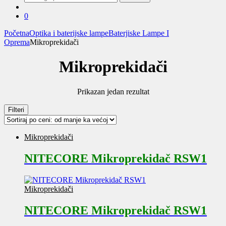
za:
0
Početna
Optika i baterijske lampe
Baterjiske Lampe I
Oprema
Mikroprekidači
Mikroprekidači
Prikazan jedan rezultat
Filteri
Mikroprekidači
NITECORE Mikroprekidač RSW1
Mikroprekidači
NITECORE Mikroprekidač RSW1