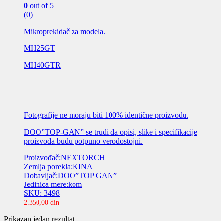
0
out of 5
(0)
Mikroprekidač za modela.
MH25GT
MH40GTR
Fotografije ne moraju biti 100% identične proizvodu.
DOO”TOP-GAN” se trudi da opisi, slike i specifikacije
proizvoda budu potpuno verodostojni.
Proizvođač:NEXTORCH
Zemlja porekla:KINA
Dobavljač:DOO”TOP GAN”
Jedinica mere:kom
SKU: 3498
2.350,00
din
Prikazan jedan rezultat