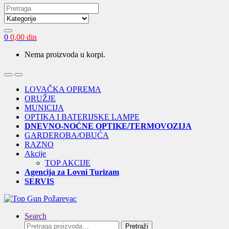
Search
for:
0
0,00
din
Nema proizvoda u korpi.
Open
Close
LOVAČKA OPREMA
ORUŽJE
MUNICIJA
OPTIKA I BATERIJSKE LAMPE
DNEVNO-NOĆNE OPTIKE/TERMOVOZIJA
GARDEROBA/OBUĆA
RAZNO
Akcije
TOP AKCIJE
Agencija za Lovni Turizam
SERVIS
Search
Pretraga
Pretraži