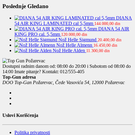
Poslednje Gledano
DIANA
54 AIR KING LAMINATED cal 5,5mm
144.000,00
din
DIANA 54 AIR
KING PRO cal. 5,5mm
120.000,00
din
Nož Helle Sigmund
20.400,00
din
Nož Helle Almenn
16.450,00
din
Nož Helle Alden
11.300,00
din
Dostupni radnim danom od: 08:00 do 20:00 i Subotom od 08:00 do
14:00
Imate pitanje? Kontakt: 012/555-405
Top-Gun adresa
DOO Top-Gan Požarevac, Čede Vasovića 54, 12000 Požarevac
Uslovi Korišćenja
Politika privatnosti