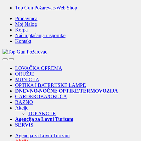
Skip
Skip
Top Gun Požarevac-Web Shop
to
to
Prodavnica
navigation
content
Moj Nalog
Korpa
Način plaćanja i isporuke
Kontakt
Open
Close
LOVAČKA OPREMA
ORUŽJE
MUNICIJA
OPTIKA I BATERIJSKE LAMPE
DNEVNO-NOĆNE OPTIKE/TERMOVOZIJA
GARDEROBA/OBUĆA
RAZNO
Akcije
TOP AKCIJE
Agencija za Lovni Turizam
SERVIS
Agencija za Lovni Turizam