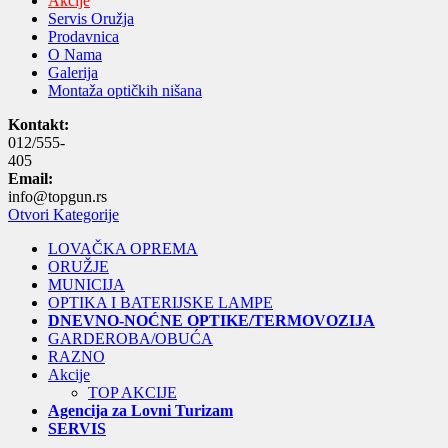
Akcije
Servis Oružja
Prodavnica
O Nama
Galerija
Montaža optičkih nišana
Kontakt:
012/555-
405
Email:
info@topgun.rs
Otvori Kategorije
LOVAČKA OPREMA
ORUŽJE
MUNICIJA
OPTIKA I BATERIJSKE LAMPE
DNEVNO-NOĆNE OPTIKE/TERMOVOZIJA
GARDEROBA/OBUĆA
RAZNO
Akcije
TOP AKCIJE
Agencija za Lovni Turizam
SERVIS