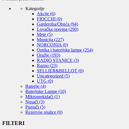
Kategorije
Akcije
(6)
FIOCCHI
(0)
Garderoba/Obuća
(94)
Lovačka oprema
(290)
Mete
(5)
Municija
(227)
NORCONIA
(0)
Optika i baterijske lampe
(254)
Oružje
(193)
RADIO STANICE
(3)
Razno
(23)
SELLIER&BELLOT
(0)
Uncategorized
(5)
UTG
(0)
Baterije
(4)
Baterjiske Lampe
(10)
Mikroprekidači
(1)
Nosači
(3)
Punjači
(5)
Rezervne sijalice
(0)
FILTERI