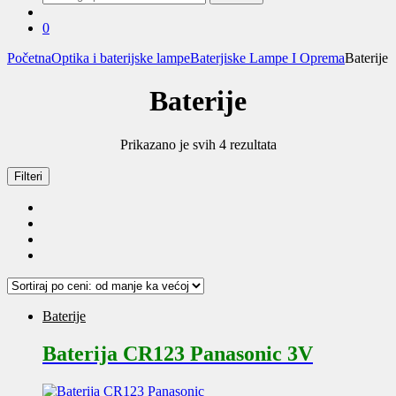
za:
0
Početna
Optika i baterijske lampe
Baterjiske Lampe I Oprema
Baterije
Baterije
Sortirano
Prikazano je svih 4 rezultata
po
ceni:
Filteri
od
niže
ka
višoj
Baterije
Baterija CR123 Panasonic 3V