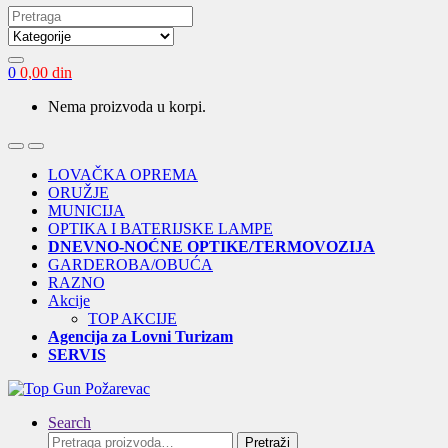
Search
for:
0
0,00
din
Nema proizvoda u korpi.
Open
Close
LOVAČKA OPREMA
ORUŽJE
MUNICIJA
OPTIKA I BATERIJSKE LAMPE
DNEVNO-NOĆNE OPTIKE/TERMOVOZIJA
GARDEROBA/OBUĆA
RAZNO
Akcije
TOP AKCIJE
Agencija za Lovni Turizam
SERVIS
Search
Pretraga
Pretraži