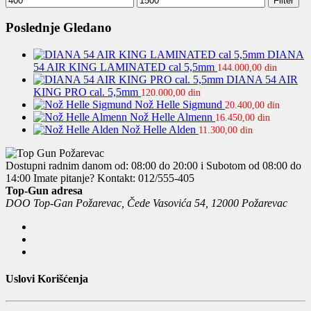
Filter
cena
cena
Poslednje Gledano
DIANA
54 AIR KING LAMINATED cal 5,5mm
144.000,00
din
DIANA 54 AIR
KING PRO cal. 5,5mm
120.000,00
din
Nož Helle Sigmund
20.400,00
din
Nož Helle Almenn
16.450,00
din
Nož Helle Alden
11.300,00
din
Dostupni radnim danom od: 08:00 do 20:00 i Subotom od 08:00 do
14:00
Imate pitanje? Kontakt: 012/555-405
Top-Gun adresa
DOO Top-Gan Požarevac, Čede Vasovića 54, 12000 Požarevac
Uslovi Korišćenja