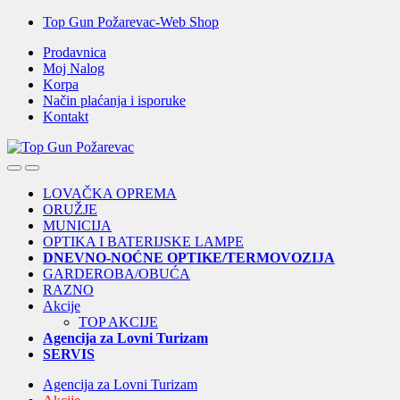
Skip
Skip
Top Gun Požarevac-Web Shop
to
to
Prodavnica
navigation
content
Moj Nalog
Korpa
Način plaćanja i isporuke
Kontakt
Open
Close
LOVAČKA OPREMA
ORUŽJE
MUNICIJA
OPTIKA I BATERIJSKE LAMPE
DNEVNO-NOĆNE OPTIKE/TERMOVOZIJA
GARDEROBA/OBUĆA
RAZNO
Akcije
TOP AKCIJE
Agencija za Lovni Turizam
SERVIS
Agencija za Lovni Turizam