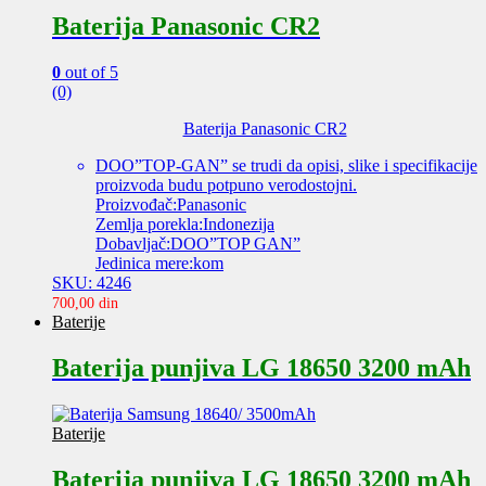
Baterija Panasonic CR2
0
out of 5
(0)
Baterija Panasonic CR2
DOO”TOP-GAN” se trudi da opisi, slike i specifikacije
proizvoda budu potpuno verodostojni.
Proizvođač:Panasonic
Zemlja porekla:Indonezija
Dobavljač:DOO”TOP GAN”
Jedinica mere:kom
SKU: 4246
700,00
din
Baterije
Baterija punjiva LG 18650 3200 mAh
Baterije
Baterija punjiva LG 18650 3200 mAh