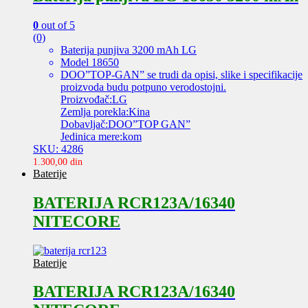
0
out of 5
(0)
Baterija punjiva 3200 mAh LG
Model 18650
DOO”TOP-GAN” se trudi da opisi, slike i specifikacije
proizvoda budu potpuno verodostojni.
Proizvođač:LG
Zemlja porekla:Kina
Dobavljač:DOO”TOP GAN”
Jedinica mere:kom
SKU: 4286
1.300,00
din
Baterije
BATERIJA RCR123A/16340
NITECORE
Baterije
BATERIJA RCR123A/16340