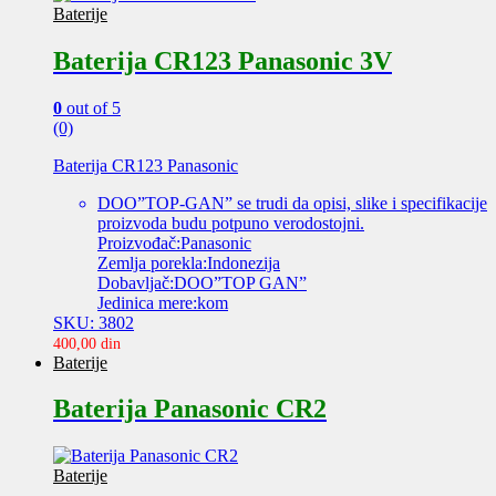
Baterije
Baterija CR123 Panasonic 3V
0
out of 5
(0)
Baterija CR123 Panasonic
DOO”TOP-GAN” se trudi da opisi, slike i specifikacije
proizvoda budu potpuno verodostojni.
Proizvođač:Panasonic
Zemlja porekla:Indonezija
Dobavljač:DOO”TOP GAN”
Jedinica mere:kom
SKU: 3802
400,00
din
Baterije
Baterija Panasonic CR2
Baterije