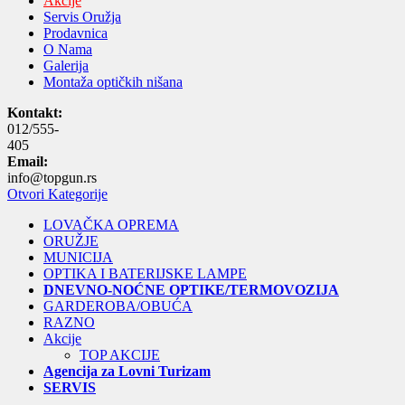
Akcije
Servis Oružja
Prodavnica
O Nama
Galerija
Montaža optičkih nišana
Kontakt:
012/555-
405
Email:
info@topgun.rs
Otvori Kategorije
LOVAČKA OPREMA
ORUŽJE
MUNICIJA
OPTIKA I BATERIJSKE LAMPE
DNEVNO-NOĆNE OPTIKE/TERMOVOZIJA
GARDEROBA/OBUĆA
RAZNO
Akcije
TOP AKCIJE
Agencija za Lovni Turizam
SERVIS