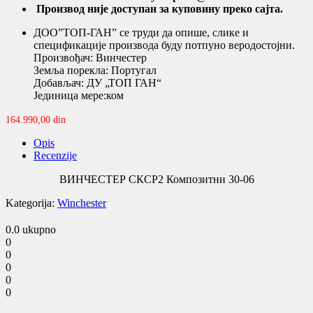
Производ није доступан за куповину преко сајта.
ДОО”ТОП-ГАН” се труди да опише, слике и
спецификације производа буду потпуно веродостојни.
Произвођач: Винчестер
Земља порекла: Португал
Добављач: ДУ „ТОП ГАН“
Јединица мере:ком
164.990,00
din
Opis
Recenzije
ВИНЧЕСТЕР СКСР2 Композитни 30-06
Kategorija:
Winchester
0.0
ukupno
0
0
0
0
0