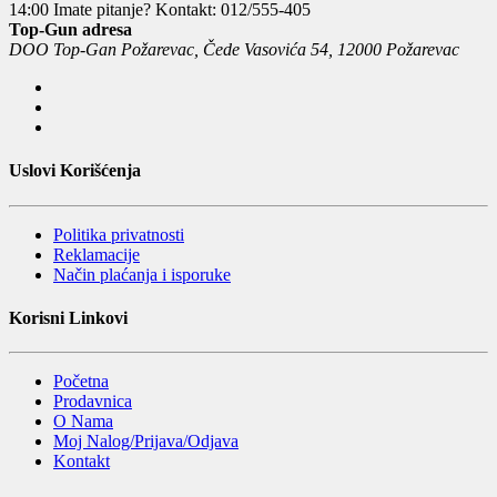
14:00
Imate pitanje? Kontakt: 012/555-405
Top-Gun adresa
DOO Top-Gan Požarevac, Čede Vasovića 54, 12000 Požarevac
Uslovi Korišćenja
Politika privatnosti
Reklamacije
Način plaćanja i isporuke
Korisni Linkovi
Početna
Prodavnica
O Nama
Moj Nalog/Prijava/Odjava
Kontakt