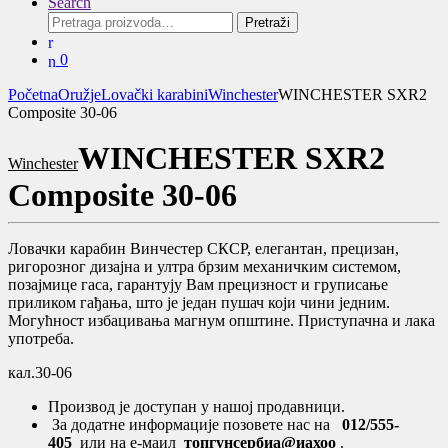
Search
Pretraga
Pretraži
za:
0
Početna
Oružje
Lovački karabini
Winchester
WINCHESTER SXR2
Composite 30-06
WINCHESTER SXR2
Winchester
Composite 30-06
Ловачки карабин Винчестер СКСР, елегантан, прецизан,
ригорозног дизајна и ултра брзим механичким системом,
позајмице гаса, гарантују Вам прецизност и груписање
приликом гађања, што је један пушач који чини једним.
Могућност избацивања магнум општине. Приступачна и лака
употреба.
кал.30-06
Производ је доступан у нашој продавници.
За додатне информације позовете нас на
012/555-
405
или на е-маил
топгунсербиа@иахоо
.