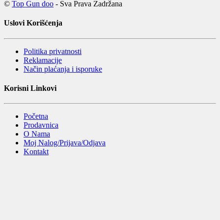
©
Top Gun doo
- Sva Prava Zadržana
Uslovi Korišćenja
Politika privatnosti
Reklamacije
Način plaćanja i isporuke
Korisni Linkovi
Početna
Prodavnica
O Nama
Moj Nalog/Prijava/Odjava
Kontakt