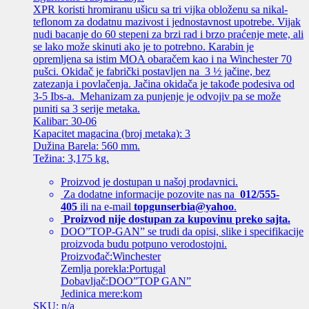
XPR koristi hromiranu ušicu sa tri vijka obloženu sa nikal-
teflonom za dodatnu mazivost i jednostavnost upotrebe. Vijak
nudi bacanje do 60 stepeni za brzi rad i brzo praćenje mete, ali
se lako može skinuti ako je to potrebno. Karabin je
opremljena sa istim MOA obaračem kao i na Winchester 70
pušci. Okidač je fabrički postavljen na 3 ½ jačine, bez
zatezanja i povlačenja. Jačina okidača je takođe podesiva od
3-5 Ibs-a. Mehanizam za punjenje je odvojiv pa se može
puniti sa 3 serije metaka.
Kalibar: 30-06
Kapacitet magacina (broj metaka): 3
Dužina Barela: 560 mm.
Težina: 3,175 kg.
Proizvod je dostupan u našoj prodavnici.
Za dodatne informacije pozovite nas na
012/555-
405
ili na e-mail
topgunserbia@yahoo
.
Proizvod nije dostupan za kupovinu preko sajta.
DOO”TOP-GAN” se trudi da opisi, slike i specifikacije
proizvoda budu potpuno verodostojni.
Proizvođač:Winchester
Zemlja porekla:Portugal
Dobavljač:DOO”TOP GAN”
Jedinica mere:kom
SKU: n/a