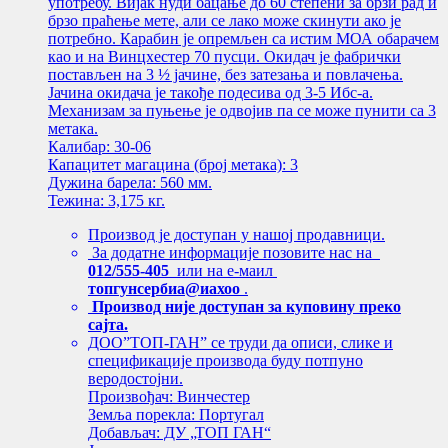
употребу. Вијак нуди бацање до 60 степени за брзи рад и
брзо праћење мете, али се лако може скинути ако је
потребно. Карабин је опремљен са истим МОА обарачем
као и на Винцхестер 70 пусци. Окидач је фабрички
постављен на 3 ½ јачине, без затезања и повлачења.
Јачина окидача је такође подесива од 3-5 Ибс-а.
Механизам за пуњење је одвојив па се може пунити са 3
метака.
Калибар: 30-06
Капацитет магацина (број метака): 3
Дужина барела: 560 мм.
Тежина: 3,175 кг.
Производ је доступан у нашој продавници.
За додатне информације позовите нас на
012/555-405
или на е-маил
топгунсербиа@иахоо
.
Производ није доступан за куповину преко
сајта.
ДОО”ТОП-ГАН” се труди да описи, слике и
спецификације производа буду потпуно
веродостојни.
Произвођач: Винчестер
Земља порекла: Португал
Добављач: ДУ „ТОП ГАН“