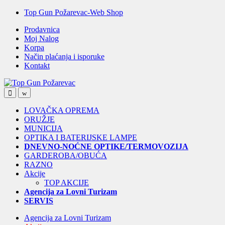
Skip
Skip
Top Gun Požarevac-Web Shop
to
to
Prodavnica
navigation
content
Moj Nalog
Korpa
Način plaćanja i isporuke
Kontakt
Open
Close
LOVAČKA OPREMA
ORUŽJE
MUNICIJA
OPTIKA I BATERIJSKE LAMPE
DNEVNO-NOĆNE OPTIKE/TERMOVOZIJA
GARDEROBA/OBUĆA
RAZNO
Akcije
TOP AKCIJE
Agencija za Lovni Turizam
SERVIS
Agencija za Lovni Turizam