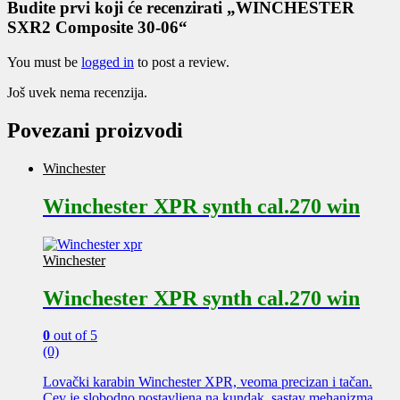
Budite prvi koji će recenzirati „WINCHESTER
SXR2 Composite 30-06“
You must be
logged in
to post a review.
Još uvek nema recenzija.
Povezani proizvodi
Winchester
Winchester XPR synth cal.270 win
Winchester
Winchester XPR synth cal.270 win
0
out of 5
(0)
Lovački karabin Winchester XPR, veoma precizan i tačan.
Cev je slobodno postavljena na kundak, sastav mehanizma