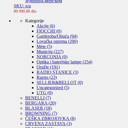
Јединица мере:ком
SKU: n/a
89.990,00
din
Kategorije
Akcije
(6)
FIOCCHI
(0)
Garderoba/Obuća
(94)
Lovačka oprema
(290)
Mete
(5)
Municija
(227)
NORCONIA
(0)
Optika i baterijske lampe
(254)
Oružje
(191)
RADIO STANICE
(3)
Razno
(23)
SELLIER&BELLOT
(0)
Uncategorized
(5)
UTG
(0)
BENELLI
(7)
BERGARA
(20)
BLASER
(18)
BROWNING
(7)
ČEŠKA ZBROJOVKA
(8)
CRVENA ZASTAVA
(3)