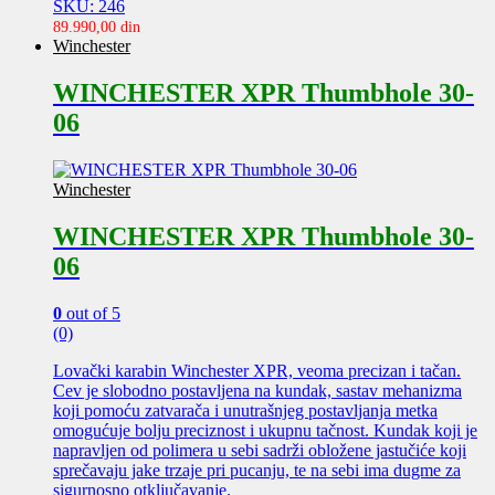
SKU: 246
89.990,00
din
Winchester
WINCHESTER XPR Thumbhole 30-
06
Winchester
WINCHESTER XPR Thumbhole 30-
06
0
out of 5
(0)
Lovački karabin Winchester XPR, veoma precizan i tačan.
Cev je slobodno postavljena na kundak, sastav mehanizma
koji pomoću zatvarača i unutrašnjeg postavljanja metka
omogućuje bolju preciznost i ukupnu tačnost. Kundak koji je
napravljen od polimera u sebi sadrži obložene jastučiće koji
sprečavaju jake trzaje pri pucanju, te na sebi ima dugme za
sigurnosno otključavanje.