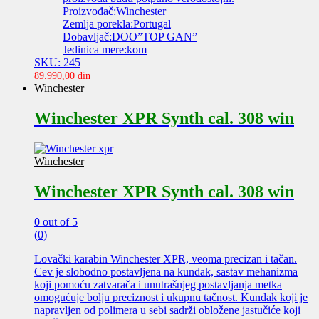
Proizvođač:Winchester
Zemlja porekla:Portugal
Dobavljač:DOO”TOP GAN”
Jedinica mere:kom
SKU: 245
89.990,00
din
Winchester
Winchester XPR Synth cal. 308 win
Winchester
Winchester XPR Synth cal. 308 win
0
out of 5
(0)
Lovački karabin Winchester XPR, veoma precizan i tačan.
Cev je slobodno postavljena na kundak, sastav mehanizma
koji pomoću zatvarača i unutrašnjeg postavljanja metka
omogućuje bolju preciznost i ukupnu tačnost. Kundak koji je
napravljen od polimera u sebi sadrži obložene jastučiće koji