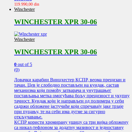
119.990,00
din
Winchester
WINCHESTER XPR 30-06
Winchester
WINCHESTER XPR 30-06
0
out of 5
(0)
Ловачки карабин Винцхестер КСПР, веома прецизан и
тачан. Цев је слободно постављен на кундак, састав
механизма који помоћу затварача и унутрашњег
постављања метка омогућава бољу прецизност и укупну
тачност. Кундак који је направљен од полимера у себи
садржи обложене јастучиће који спречавају јаке трзаје
при пуцању, те на себи има дугме за сигурно
откључавање.
КСПР користи хромирану ушицу са три вијка обложену
са никал-тефлоном за додатну мазивост и једноставну