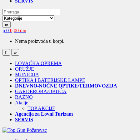
SERVIS
Search
for:
0
0,00
din
Nema proizvoda u korpi.
Open
Close
LOVAČKA OPREMA
ORUŽJE
MUNICIJA
OPTIKA I BATERIJSKE LAMPE
DNEVNO-NOĆNE OPTIKE/TERMOVOZIJA
GARDEROBA/OBUĆA
RAZNO
Akcije
TOP AKCIJE
Agencija za Lovni Turizam
SERVIS