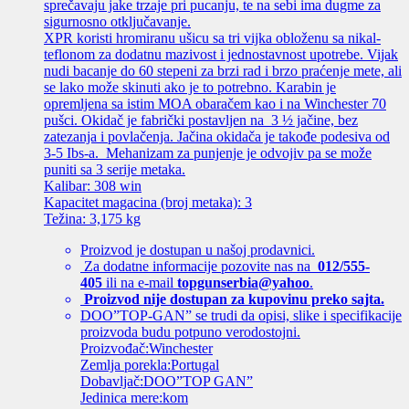
sprečavaju jake trzaje pri pucanju, te na sebi ima dugme za
sigurnosno otključavanje.
XPR koristi hromiranu ušicu sa tri vijka obloženu sa nikal-
teflonom za dodatnu mazivost i jednostavnost upotrebe. Vijak
nudi bacanje do 60 stepeni za brzi rad i brzo praćenje mete, ali
se lako može skinuti ako je to potrebno. Karabin je
opremljena sa istim MOA obaračem kao i na Winchester 70
pušci. Okidač je fabrički postavljen na 3 ½ jačine, bez
zatezanja i povlačenja. Jačina okidača je takođe podesiva od
3-5 Ibs-a. Mehanizam za punjenje je odvojiv pa se može
puniti sa 3 serije metaka.
Kalibar: 308 win
Kapacitet magacina (broj metaka): 3
Težina: 3,175 kg
Proizvod je dostupan u našoj prodavnici.
Za dodatne informacije pozovite nas na
012/555-
405
ili na e-mail
topgunserbia@yahoo
.
Proizvod nije dostupan za kupovinu preko sajta.
DOO”TOP-GAN” se trudi da opisi, slike i specifikacije
proizvoda budu potpuno verodostojni.
Proizvođač:Winchester
Zemlja porekla:Portugal
Dobavljač:DOO”TOP GAN”
Jedinica mere:kom