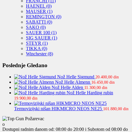
FRANCHI
(11)
HAENEL
(0)
MAUSER
(1)
REMINGTON
(0)
SABATTI
(0)
SAKO
(0)
SAUER 100
(1)
SIG SAUER
(1)
STEYR
(1)
TIKKA
(0)
Winchester
(8)
Poslednje Gledano
Nož Helle Sigmund
20.400,00
din
Nož Helle Almenn
16.450,00
din
Nož Helle Alden
11.300,00
din
Nož Helle Harding rubin
19.900,00
din
Termovizijski nišan HIKMICRO NEOS NE25
101.880,00
din
Dostupni radnim danom od: 08:00 do 20:00 i Subotom od 08:00 do