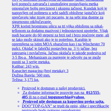
koji pomoću zatvarača i unutrašnjeg postavljanja metka
omogućuje bolju preciznost i ukupnu tačnost. Kundak koji je
napravljen od polimera u sebi sadrži obložene jastučiće koji
sprečavaju jake trzaje pri pucanju, te na sebi ima dugme za
sigurnosno otključavanje.
XPR koristi hromiranu ušicu sa tri vijka obloženu sa nikal-
teflonom za dodatnu mazivost i jednostavnost upotrebe. Vijak
nudi bacanje do 60 stepeni za brzi rad i brzo praćenje mete, ali
se lako može skinuti ako je to potrebno. Karabin je
opremljena sa istim MOA obaračem kao i na Winchester 70
pušci. Okidač je fabrički postavljen na 3 ½ jačine, bez
zatezanja i povlačenja. Jačina okidača je takođe podesiva od
3-5 Ibs-a. Mehanizam za punjenje je odvojiv pa se može
puniti sa 3 serije metaka.
Kalibar: 243 win.
Kapacitet magacina (broj metaka): 3
Dužina Barela: 560 mm.
Težina: 3,175 kg.
Proizvod je dostupan u našoj prodavnici.
Za dodatne informacije pozovite nas na
012/555-
405
ili na e-mail
topgunserbia@yahoo
.
Proizvod nije dostupan za kupovinu preko sajta.
DOO”TOP-GAN” se trudi da opisi, slike i specifikacije
proizvoda budu potpuno verodostojni.