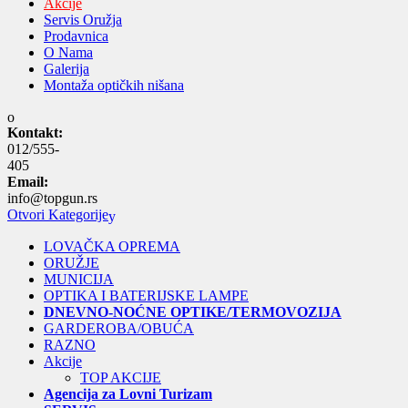
Akcije
Servis Oružja
Prodavnica
O Nama
Galerija
Montaža optičkih nišana
Kontakt:
012/555-
405
Email:
info@topgun.rs
Otvori Kategorije
LOVAČKA OPREMA
ORUŽJE
MUNICIJA
OPTIKA I BATERIJSKE LAMPE
DNEVNO-NOĆNE OPTIKE/TERMOVOZIJA
GARDEROBA/OBUĆA
RAZNO
Akcije
TOP AKCIJE
Agencija za Lovni Turizam