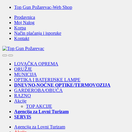
Skip
Skip
Top Gun Požarevac-Web Shop
to
to
Prodavnica
navigation
content
Moj Nalog
Korpa
Način plaćanja i isporuke
Kontakt
Open
Close
LOVAČKA OPREMA
ORUŽJE
MUNICIJA
OPTIKA I BATERIJSKE LAMPE
DNEVNO-NOĆNE OPTIKE/TERMOVOZIJA
GARDEROBA/OBUĆA
RAZNO
Akcije
TOP AKCIJE
Agencija za Lovni Turizam
SERVIS
Agencija za Lovni Turizam