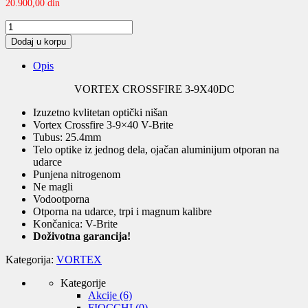
20.900,00
din
VORTEX
CROSSFIRE
Dodaj u korpu
3-
9X40DC
Opis
quantity
VORTEX CROSSFIRE 3-9X40DC
Izuzetno kvlitetan optički nišan
Vortex Crossfire 3-9×40 V-Brite
Tubus: 25.4mm
Telo optike iz jednog dela, ojačan aluminijum otporan na
udarce
Punjena nitrogenom
Ne magli
Vodootporna
Otporna na udarce, trpi i magnum kalibre
Končanica: V-Brite
Doživotna garancija!
Kategorija:
VORTEX
Kategorije
Akcije
(6)
FIOCCHI
(0)