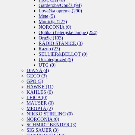
Garderoba/Obuća
(94)
Lovačka oprema
(290)
Mete
(5)
Municija
(227)
NORCONIA
(0)
Optika i baterijske lampe
(254)
Oružje
(193)
RADIO STANICE
(3)
Razno
(23)
SELLIER&BELLOT
(0)
Uncategorized
(5)
UTG
(0)
DIANA
(4)
GECO
(3)
GPO
(3)
HAWKE
(11)
KAHLES
(0)
LEICA
(0)
MAUSER
(0)
MEOPTA
(2)
NIKKO STIRLING
(0)
NORCONIA
(0)
SCHMIDT BENDER
(3)
SIG SAUER
(3)