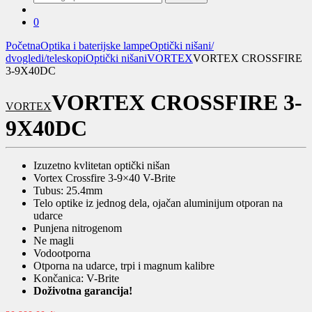
za:
0
Početna
Optika i baterijske lampe
Optički nišani/
dvogledi/teleskopi
Optički nišani
VORTEX
VORTEX CROSSFIRE
3-9X40DC
VORTEX CROSSFIRE 3-
VORTEX
9X40DC
Izuzetno kvlitetan optički nišan
Vortex Crossfire 3-9×40 V-Brite
Tubus: 25.4mm
Telo optike iz jednog dela, ojačan aluminijum otporan na
udarce
Punjena nitrogenom
Ne magli
Vodootporna
Otporna na udarce, trpi i magnum kalibre
Končanica: V-Brite
Doživotna garancija!