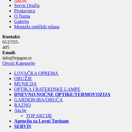
Akcije
Servis Oružja
Prodavnica
O Nama
Galerija
Montaža optičkih nišana
Kontakt:
012/555-
405
Email:
info@topgun.rs
Otvori Kategorije
LOVAČKA OPREMA
ORUŽJE
MUNICIJA
OPTIKA I BATERIJSKE LAMPE
DNEVNO-NOĆNE OPTIKE/TERMOVOZIJA
GARDEROBA/OBUĆA
RAZNO
Akcije
TOP AKCIJE
Agencija za Lovni Turizam
SERVIS