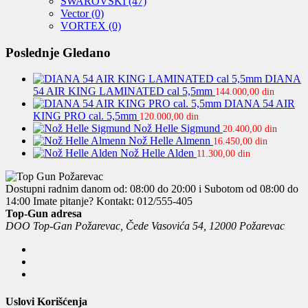
SWAROVSKI
(47)
Vector
(0)
VORTEX
(0)
Poslednje Gledano
DIANA
54 AIR KING LAMINATED cal 5,5mm
144.000,00
din
DIANA 54 AIR
KING PRO cal. 5,5mm
120.000,00
din
Nož Helle Sigmund
20.400,00
din
Nož Helle Almenn
16.450,00
din
Nož Helle Alden
11.300,00
din
Dostupni radnim danom od: 08:00 do 20:00 i Subotom od 08:00 do
14:00
Imate pitanje? Kontakt: 012/555-405
Top-Gun adresa
DOO Top-Gan Požarevac, Čede Vasovića 54, 12000 Požarevac
Uslovi Korišćenja