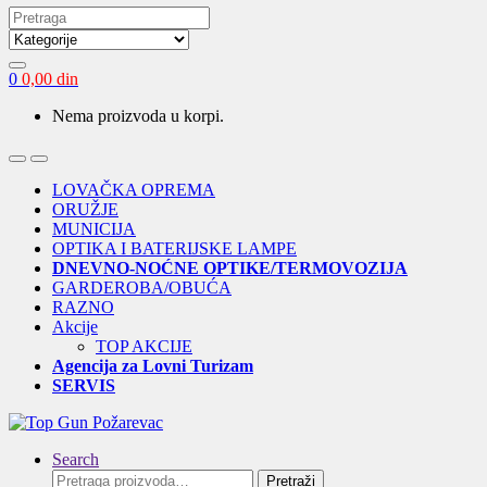
Search
for:
0
0,00
din
Nema proizvoda u korpi.
Open
Close
LOVAČKA OPREMA
ORUŽJE
MUNICIJA
OPTIKA I BATERIJSKE LAMPE
DNEVNO-NOĆNE OPTIKE/TERMOVOZIJA
GARDEROBA/OBUĆA
RAZNO
Akcije
TOP AKCIJE
Agencija za Lovni Turizam
SERVIS
Search
Pretraga
Pretraži