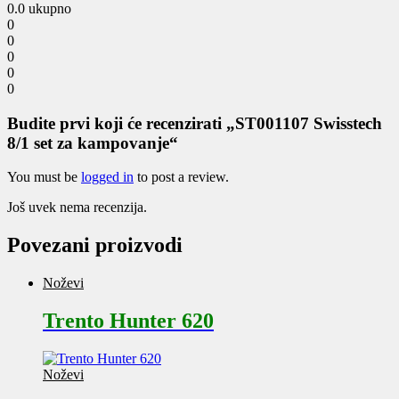
0.0
ukupno
0
0
0
0
0
Budite prvi koji će recenzirati „ST001107 Swisstech
8/1 set za kampovanje“
You must be
logged in
to post a review.
Još uvek nema recenzija.
Povezani proizvodi
Noževi
Trento Hunter 620
Noževi