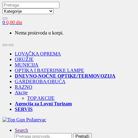
Search
for:
0
0,00
din
Nema proizvoda u korpi.
Open
Close
LOVAČKA OPREMA
ORUŽJE
MUNICIJA
OPTIKA I BATERIJSKE LAMPE
DNEVNO-NOĆNE OPTIKE/TERMOVOZIJA
GARDEROBA/OBUĆA
RAZNO
Akcije
TOP AKCIJE
Agencija za Lovni Turizam
SERVIS
Search
Pretraga
Pretraži