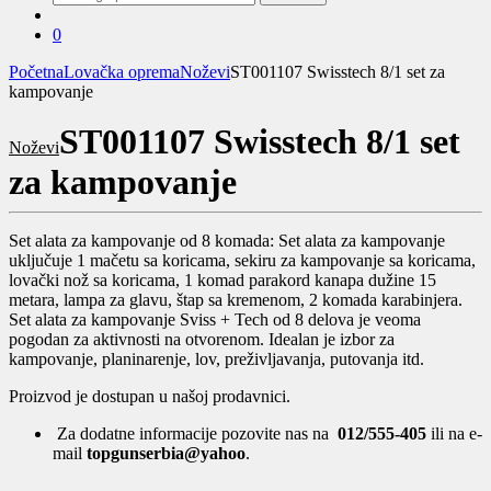
za:
0
Početna
Lovačka oprema
Noževi
ST001107 Swisstech 8/1 set za
kampovanje
ST001107 Swisstech 8/1 set
Noževi
za kampovanje
Set alata za kampovanje od 8 komada: Set alata za kampovanje
uključuje 1 mačetu sa koricama, sekiru za kampovanje sa koricama,
lovački nož sa koricama, 1 komad parakord kanapa dužine 15
metara, lampa za glavu, štap sa kremenom, 2 komada karabinjera.
Set alata za kampovanje Sviss + Tech od 8 delova je veoma
pogodan za aktivnosti na otvorenom. Idealan je izbor za
kampovanje, planinarenje, lov, preživljavanja, putovanja itd.
Proizvod je dostupan u našoj prodavnici.
Za dodatne informacije pozovite nas na
012/555-405
ili na e-
mail
topgunserbia@yahoo
.