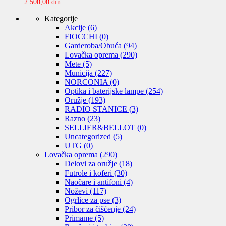
2.500,00
din
Kategorije
Akcije
(6)
FIOCCHI
(0)
Garderoba/Obuća
(94)
Lovačka oprema
(290)
Mete
(5)
Municija
(227)
NORCONIA
(0)
Optika i baterijske lampe
(254)
Oružje
(193)
RADIO STANICE
(3)
Razno
(23)
SELLIER&BELLOT
(0)
Uncategorized
(5)
UTG
(0)
Lovačka oprema
(290)
Delovi za oružje
(18)
Futrole i koferi
(30)
Naočare i antifoni
(4)
Noževi
(117)
Ogrlice za pse
(3)
Pribor za čišćenje
(24)
Primame
(5)