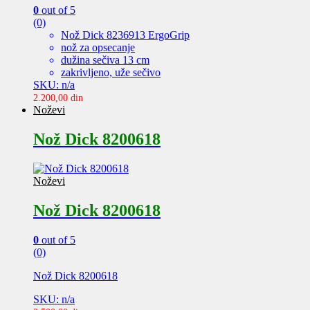
0
out of 5
(0)
Nož Dick 8236913 ErgoGrip
nož za opsecanje
dužina sečiva 13 cm
zakrivljeno, uže sečivo
SKU: n/a
2.200,00
din
Noževi
Nož Dick 8200618
Noževi
Nož Dick 8200618
0
out of 5
(0)
Nož Dick 8200618
SKU: n/a