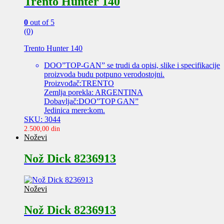
Trento Hunter 140
0
out of 5
(0)
Trento Hunter 140
DOO”TOP-GAN” se trudi da opisi, slike i specifikacije
proizvoda budu potpuno verodostojni.
Proizvođač:TRENTO
Zemlja porekla: ARGENTINA
Dobavljač:DOO”TOP GAN”
Jedinica mere:kom.
SKU: 3044
2.500,00
din
Noževi
Nož Dick 8236913
Noževi
Nož Dick 8236913