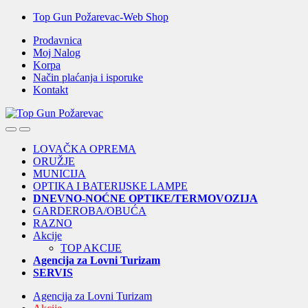
Skip
Skip
Top Gun Požarevac-Web Shop
to
to
Prodavnica
navigation
content
Moj Nalog
Korpa
Način plaćanja i isporuke
Kontakt
Open
Close
LOVAČKA OPREMA
ORUŽJE
MUNICIJA
OPTIKA I BATERIJSKE LAMPE
DNEVNO-NOĆNE OPTIKE/TERMOVOZIJA
GARDEROBA/OBUĆA
RAZNO
Akcije
TOP AKCIJE
Agencija za Lovni Turizam
SERVIS
Agencija za Lovni Turizam