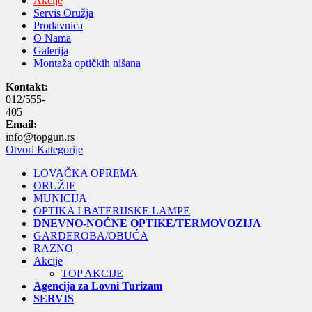
Akcije
Servis Oružja
Prodavnica
O Nama
Galerija
Montaža optičkih nišana
Kontakt:
012/555-
405
Email:
info@topgun.rs
Otvori Kategorije
LOVAČKA OPREMA
ORUŽJE
MUNICIJA
OPTIKA I BATERIJSKE LAMPE
DNEVNO-NOĆNE OPTIKE/TERMOVOZIJA
GARDEROBA/OBUĆA
RAZNO
Akcije
TOP AKCIJE
Agencija za Lovni Turizam
SERVIS