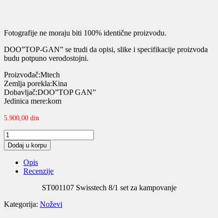
Fotografije ne moraju biti 100% identične proizvodu.
DOO”TOP-GAN” se trudi da opisi, slike i specifikacije proizvoda
budu potpuno verodostojni.
Proizvođač:Mtech
Zemlja porekla:Kina
Dobavljač:DOO”TOP GAN”
Jedinica mere:kom
5.900,00
din
ST001107
Swisstech
Dodaj u korpu
8/1
set
Opis
za
Recenzije
kampovanje
quantity
ST001107 Swisstech 8/1 set za kampovanje
Kategorija:
Noževi