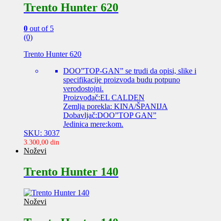
Trento Hunter 620
0
out of 5
(0)
Trento Hunter 620
DOO”TOP-GAN” se trudi da opisi, slike i
specifikacije proizvoda budu potpuno
verodostojni.
Proizvođač:EL CALDEN
Zemlja porekla: KINA/ŠPANIJA
Dobavljač:DOO”TOP GAN”
Jedinica mere:kom.
SKU: 3037
3.300,00
din
Noževi
Trento Hunter 140
Noževi