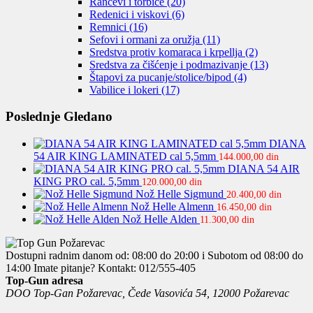
Rančevi i torbice
(20)
Redenici i viskovi
(6)
Remnici
(16)
Sefovi i ormani za oružja
(11)
Sredstva protiv komaraca i krpellja
(2)
Sredstva za čišćenje i podmazivanje
(13)
Štapovi za pucanje/stolice/bipod
(4)
Vabilice i lokeri
(17)
Poslednje Gledano
DIANA
54 AIR KING LAMINATED cal 5,5mm
144.000,00
din
DIANA 54 AIR
KING PRO cal. 5,5mm
120.000,00
din
Nož Helle Sigmund
20.400,00
din
Nož Helle Almenn
16.450,00
din
Nož Helle Alden
11.300,00
din
Dostupni radnim danom od: 08:00 do 20:00 i Subotom od 08:00 do
14:00
Imate pitanje? Kontakt: 012/555-405
Top-Gun adresa
DOO Top-Gan Požarevac, Čede Vasovića 54, 12000 Požarevac