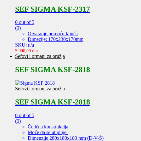
SEF SIGMA KSF-2317
0
out of 5
(0)
Otvaranje pomoću ključa
Dimezije: 170x230x170mm
SKU: n/a
5.900,00
din
Sefovi i ormani za oružja
SEF SIGMA KSF-2818
Sefovi i ormani za oružja
SEF SIGMA KSF-2818
0
out of 5
(0)
Čelična konstrukcija
Može da se utipluje.
Dimenzije 280x180x180 mm (D-V-Š)