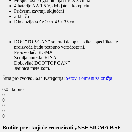
Mogućnost programiranja šifre 3-8 cifara
4 baterije AA 1,5 V, dobijate u kompletu
Pričvrsni zavrtnji uključeni
2 ključa
Dimenzije(vdš): 20 x 43 x 35 cm
DOO”TOP-GAN” se trudi da opisi, slike i specifikacije
proizvoda budu potpuno verodostojni.
Proizvođač: SIGMA
Zemlja porekla: KINA
Dobavljač:DOO”TOP GAN”
Jedinica mere:kom.
Šifra proizvoda:
3634
Kategorija:
Sefovi i ormani za oružja
0.0
ukupno
0
0
0
0
0
Budite prvi koji će recenzirati „SEF SIGMA KSF-