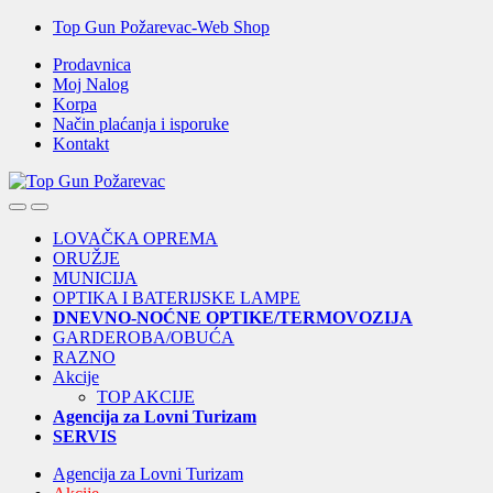
Skip
Skip
Top Gun Požarevac-Web Shop
to
to
Prodavnica
navigation
content
Moj Nalog
Korpa
Način plaćanja i isporuke
Kontakt
Open
Close
LOVAČKA OPREMA
ORUŽJE
MUNICIJA
OPTIKA I BATERIJSKE LAMPE
DNEVNO-NOĆNE OPTIKE/TERMOVOZIJA
GARDEROBA/OBUĆA
RAZNO
Akcije
TOP AKCIJE
Agencija za Lovni Turizam
SERVIS
Agencija za Lovni Turizam