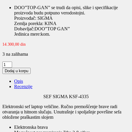
DOO”TOP-GAN” se trudi da opisi, slike i specifikacije
proizvoda budu potpuno verodostojni.
Proizvođač: SIGMA
Zemlja porekla: KINA
Dobavljač:DOO”TOP GAN”
Jedinica mere:kom.
14.300,00
din
3 na zalihama
SEF
SIGMA
Dodaj u korpu
KSF-
4335
Opis
quantity
Recenzije
SEF SIGMA KSF-4335
Elektronski sef laptop veličine. Ručno premošćenje brave radi
otvaranja u hitnom slučaju. Unutrašnje i spoljašnje površine sefa
obložene praškastim slojem
Elektronska brava