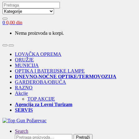
Search
for:
0
0,00
din
Nema proizvoda u korpi.
Open
Close
LOVAČKA OPREMA
ORUŽJE
MUNICIJA
OPTIKA I BATERIJSKE LAMPE
DNEVNO-NOĆNE OPTIKE/TERMOVOZIJA
GARDEROBA/OBUĆA
RAZNO
Akcije
TOP AKCIJE
Agencija za Lovni Turizam
SERVIS
Search
Pretraga
Pretraži