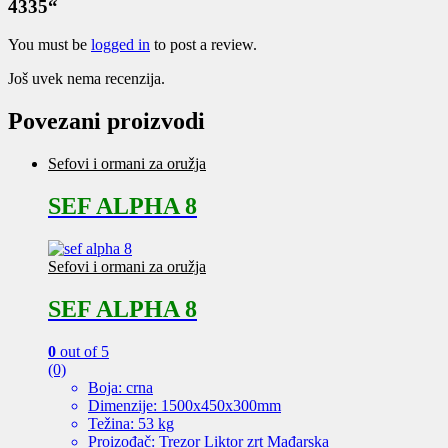
4335“
You must be
logged in
to post a review.
Još uvek nema recenzija.
Povezani proizvodi
Sefovi i ormani za oružja
SEF ALPHA 8
Sefovi i ormani za oružja
SEF ALPHA 8
0
out of 5
(0)
Boja: crna
Dimenzije: 1500x450x300mm
Težina: 53 kg
Proizođač: Trezor Liktor zrt Mađarska