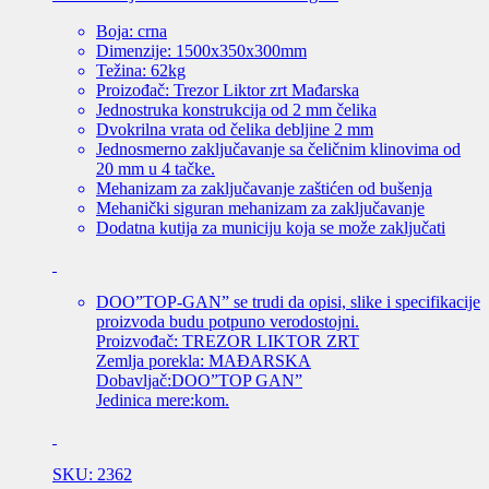
Boja: crna
Dimenzije: 1500x350x300mm
Težina: 62kg
Proizođač: Trezor Liktor zrt Mađarska
Jednostruka konstrukcija od 2 mm čelika
Dvokrilna vrata od čelika debljine 2 mm
Jednosmerno zaključavanje sa čeličnim klinovima od
20 mm u 4 tačke.
Mehanizam za zaključavanje zaštićen od bušenja
Mehanički siguran mehanizam za zaključavanje
Dodatna kutija za municiju koja se može zaključati
DOO”TOP-GAN” se trudi da opisi, slike i specifikacije
proizvoda budu potpuno verodostojni.
Proizvođač: TREZOR LIKTOR ZRT
Zemlja porekla: MAĐARSKA
Dobavljač:DOO”TOP GAN”
Jedinica mere:kom.
SKU: 2362