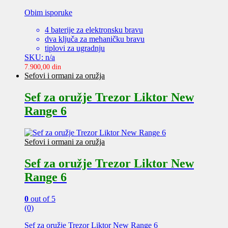
Obim isporuke
4 baterije za elektronsku bravu
dva ključa za mehaničku bravu
tiplovi za ugradnju
SKU: n/a
7.900,00
din
Sefovi i ormani za oružja
Sef za oružje Trezor Liktor New
Range 6
Sefovi i ormani za oružja
Sef za oružje Trezor Liktor New
Range 6
0
out of 5
(0)
Sef za oružje Trezor Liktor New Range 6