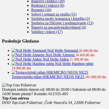
Rančevi i torbice
(20)
Redenici i viskovi
(6)
Remnici
(16)
Sefovi i ormani za oružja
(11)
Sredstva protiv komaraca i krpellja
(2)
Sredstva za čišćenje i podmazivanje
(13)
Štapovi za pucanje/stolice/bipod
(4)
Vabilice i lokeri
(17)
Poslednje Gledano
Nož Helle Sigmund
20.400,00
din
Nož Helle Almenn
16.450,00
din
Nož Helle Alden
11.300,00
din
Nož Helle Harding rubin
19.900,00
din
Termovizijski nišan HIKMICRO NEOS NE25
101.880,00
din
Dostupni radnim danom od: 08:00 do 20:00 i Subotom od 08:00 do
14:00
Imate pitanje? Kontakt: 012/555-405
Top-Gun adresa
DOO Top-Gan Požarevac, Čede Vasovića 54, 12000 Požarevac