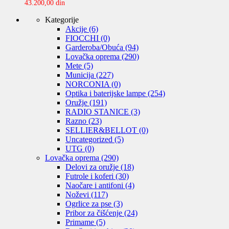
43.200,00
din
Kategorije
Akcije
(6)
FIOCCHI
(0)
Garderoba/Obuća
(94)
Lovačka oprema
(290)
Mete
(5)
Municija
(227)
NORCONIA
(0)
Optika i baterijske lampe
(254)
Oružje
(191)
RADIO STANICE
(3)
Razno
(23)
SELLIER&BELLOT
(0)
Uncategorized
(5)
UTG
(0)
Lovačka oprema
(290)
Delovi za oružje
(18)
Futrole i koferi
(30)
Naočare i antifoni
(4)
Noževi
(117)
Ogrlice za pse
(3)
Pribor za čišćenje
(24)
Primame
(5)