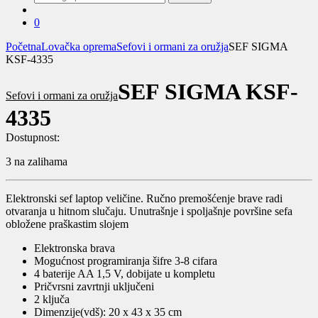
za:
0
Početna
Lovačka oprema
Sefovi i ormani za oružja
SEF SIGMA
KSF-4335
SEF SIGMA KSF-
Sefovi i ormani za oružja
4335
Dostupnost:
3 na zalihama
Elektronski sef laptop veličine. Ručno premošćenje brave radi
otvaranja u hitnom slučaju. Unutrašnje i spoljašnje površine sefa
obložene praškastim slojem
Elektronska brava
Mogućnost programiranja šifre 3-8 cifara
4 baterije AA 1,5 V, dobijate u kompletu
Pričvrsni zavrtnji uključeni
2 ključa
Dimenzije(vdš): 20 x 43 x 35 cm