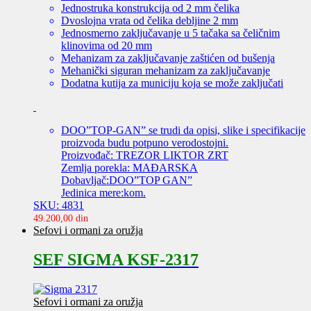
Jednostruka konstrukcija od 2 mm čelika
Dvoslojna vrata od čelika debljine 2 mm
Jednosmerno zaključavanje u 5 tačaka sa čeličnim
klinovima od 20 mm
Mehanizam za zaključavanje zaštićen od bušenja
Mehanički siguran mehanizam za zaključavanje
Dodatna kutija za municiju koja se može zaključati
DOO”TOP-GAN” se trudi da opisi, slike i specifikacije
proizvoda budu potpuno verodostojni.
Proizvođač: TREZOR LIKTOR ZRT
Zemlja porekla: MAĐARSKA
Dobavljač:DOO”TOP GAN”
Jedinica mere:kom.
SKU: 4831
49.200,00
din
Sefovi i ormani za oružja
SEF SIGMA KSF-2317
Sefovi i ormani za oružja