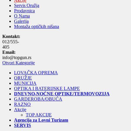
Akcije
Servis Oružja
Prodavnica
O Nama
Galerija
Montaža optičkih nišana
Kontakt:
012/555-
405
Email:
info@topgun.rs
Otvori Kategorije
LOVAČKA OPREMA
ORUŽJE
MUNICIJA
OPTIKA I BATERIJSKE LAMPE
DNEVNO-NOĆNE OPTIKE/TERMOVOZIJA
GARDEROBA/OBUĆA
RAZNO
Akcije
TOP AKCIJE
Agencija za Lovni Turizam
SERVIS