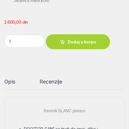
Jedinica mere:kom.
2.600,00
din
Remnik BLANC pleteni quantity
Dodaj u korpu
Opis
Recenzije
Remnik BLANC pleteni
DOO”TOP-GAN” se trudi da opisi, slike i