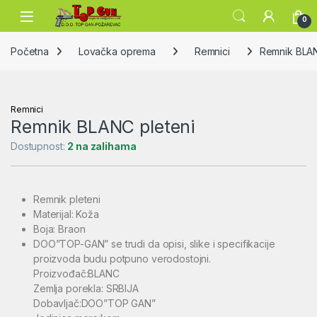
Skip to navigation
Skip to content
Open
0
Početna
Lovačka oprema
Remnici
Remnik BLAN
Remnici
Remnik BLANC pleteni
Dostupnost:
2 na zalihama
Remnik pleteni
Materijal: Koža
Boja: Braon
DOO”TOP-GAN” se trudi da opisi, slike i specifikacije
proizvoda budu potpuno verodostojni.
Proizvođač:BLANC
Zemlja porekla: SRBIJA
Dobavljač:DOO”TOP GAN”