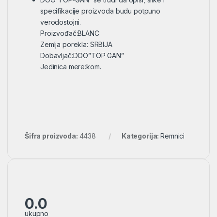
specifikacije proizvoda budu potpuno
verodostojni.
Proizvođač:BLANC
Zemlja porekla: SRBIJA
Dobavljač:DOO”TOP GAN”
Jedinica mere:kom.
Šifra proizvoda:
4438
Kategorija:
Remnici
0.0
ukupno