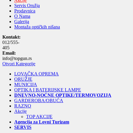
Akcije
Servis Oružja
Prodavnica
O Nama
Galerija
Montaža optičkih nišana
Kontakt:
012/555-
405
Email:
info@topgun.rs
Otvori Kategorije
LOVAČKA OPREMA
ORUŽJE
MUNICIJA
OPTIKA I BATERIJSKE LAMPE
DNEVNO-NOĆNE OPTIKE/TERMOVOZIJA
GARDEROBA/OBUĆA
RAZNO
Akcije
TOP AKCIJE
Agencija za Lovni Turizam
SERVIS