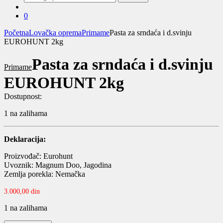
za:
0
Početna
Lovačka oprema
Primame
Pasta za srndaća i d.svinju
EUROHUNT 2kg
Pasta za srndaća i d.svinju
Primame
EUROHUNT 2kg
Dostupnost:
1 na zalihama
Deklaracija:
Proizvođač: Eurohunt
Uvoznik: Magnum Doo, Jagodina
Zemlja porekla: Nemačka
3.000,00
din
1 na zalihama