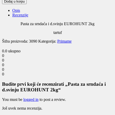
Pasta
Dodaj u korpu
za
srndaća
Opis
i
Recenzije
d.svinju
EUROHUNT
Pasta za srndaća i d.svinju EUROHUNT 2kg
2kg
tartuf
quantity
Šifra proizvoda:
3090
Kategorija:
Primame
0.0
ukupno
0
0
0
0
0
Budite prvi koji će recenzirati „Pasta za srndaća i
d.svinju EUROHUNT 2kg“
You must be
logged in
to post a review.
Još uvek nema recenzija.