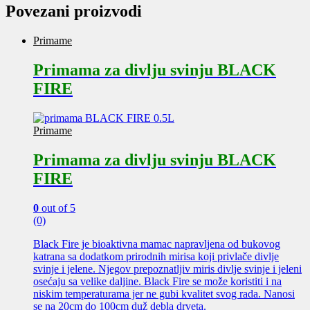
Povezani proizvodi
Primame
Primama za divlju svinju BLACK
FIRE
Primame
Primama za divlju svinju BLACK
FIRE
0
out of 5
(0)
Black Fire je bioaktivna mamac napravljena od bukovog
katrana sa dodatkom prirodnih mirisa koji privlače divlje
svinje i jelene. Njegov prepoznatljiv miris divlje svinje i jeleni
osećaju sa velike daljine. Black Fire se može koristiti i na
niskim temperaturama jer ne gubi kvalitet svog rada. Nanosi
se na 20cm do 100cm duž debla drveta.