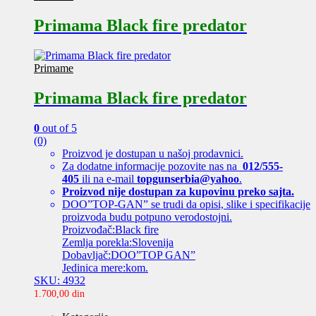
Primama Black fire predator
Primame
Primama Black fire predator
0
out of 5
(0)
Proizvod je dostupan u našoj prodavnici.
Za dodatne informacije pozovite nas na
012/555-
405
ili na e-mail
topgunserbia@yahoo
.
Proizvod nije dostupan za kupovinu preko sajta.
DOO”TOP-GAN” se trudi da opisi, slike i specifikacije
proizvoda budu potpuno verodostojni.
Proizvođač:Black fire
Zemlja porekla:Slovenija
Dobavljač:DOO”TOP GAN”
Jedinica mere:kom.
SKU: 4932
1.700,00
din