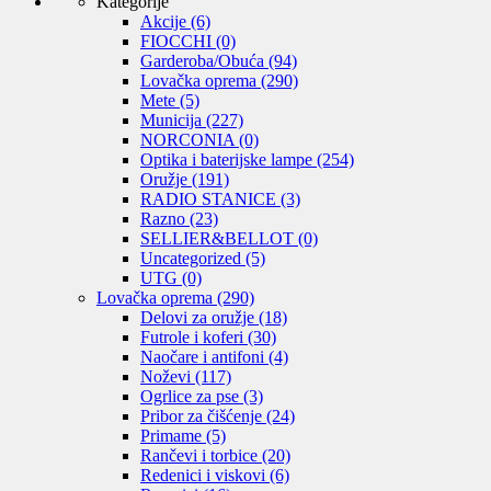
Kategorije
Akcije
(6)
FIOCCHI
(0)
Garderoba/Obuća
(94)
Lovačka oprema
(290)
Mete
(5)
Municija
(227)
NORCONIA
(0)
Optika i baterijske lampe
(254)
Oružje
(191)
RADIO STANICE
(3)
Razno
(23)
SELLIER&BELLOT
(0)
Uncategorized
(5)
UTG
(0)
Lovačka oprema
(290)
Delovi za oružje
(18)
Futrole i koferi
(30)
Naočare i antifoni
(4)
Noževi
(117)
Ogrlice za pse
(3)
Pribor za čišćenje
(24)
Primame
(5)
Rančevi i torbice
(20)
Redenici i viskovi
(6)