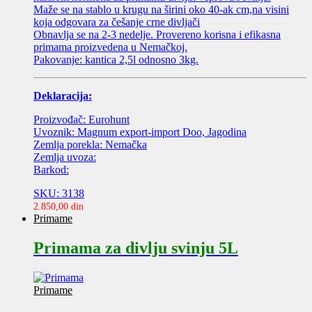
Maže se na stablo u krugu na širini oko 40-ak cm,na visini
koja odgovara za češanje crne divljači
Obnavlja se na 2-3 nedelje. Provereno korisna i efikasna
primama proizvedena u Nemačkoj.
Pakovanje: kantica 2,5l odnosno 3kg.
Deklaracija:
Proizvođač: Eurohunt
Uvoznik: Magnum export-import Doo, Jagodina
Zemlja porekla: Nemačka
Zemlja uvoza:
Barkod:
SKU: 3138
2.850,00
din
Primame
Primama za divlju svinju 5L
Primame