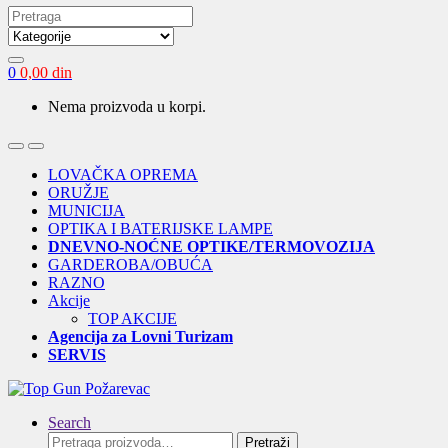
Search
for:
0
0,00
din
Nema proizvoda u korpi.
Open
Close
LOVAČKA OPREMA
ORUŽJE
MUNICIJA
OPTIKA I BATERIJSKE LAMPE
DNEVNO-NOĆNE OPTIKE/TERMOVOZIJA
GARDEROBA/OBUĆA
RAZNO
Akcije
TOP AKCIJE
Agencija za Lovni Turizam
SERVIS
Search
Pretraga
Pretraži