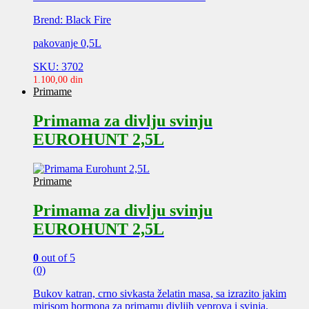
Brend: Black Fire
pakovanje 0,5L
SKU: 3702
1.100,00
din
Primame
Primama za divlju svinju
EUROHUNT 2,5L
Primame
Primama za divlju svinju
EUROHUNT 2,5L
0
out of 5
(0)
Bukov katran, crno sivkasta želatin masa, sa izrazito jakim
mirisom hormona za primamu divljih veprova i svinja.