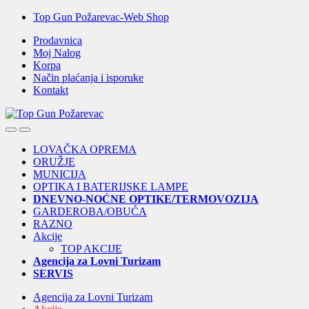
Skip
Skip
Top Gun Požarevac-Web Shop
to
to
Prodavnica
navigation
content
Moj Nalog
Korpa
Način plaćanja i isporuke
Kontakt
Open
Close
LOVAČKA OPREMA
ORUŽJE
MUNICIJA
OPTIKA I BATERIJSKE LAMPE
DNEVNO-NOĆNE OPTIKE/TERMOVOZIJA
GARDEROBA/OBUĆA
RAZNO
Akcije
TOP AKCIJE
Agencija za Lovni Turizam
SERVIS
Agencija za Lovni Turizam