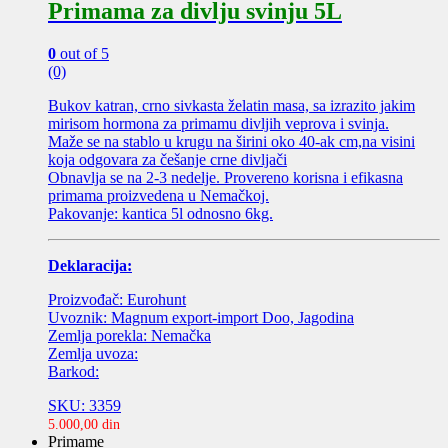
Primama za divlju svinju 5L
0
out of 5
(0)
Bukov katran, crno sivkasta želatin masa, sa izrazito jakim
mirisom hormona za primamu divljih veprova i svinja.
Maže se na stablo u krugu na širini oko 40-ak cm,na visini
koja odgovara za češanje crne divljači
Obnavlja se na 2-3 nedelje. Provereno korisna i efikasna
primama proizvedena u Nemačkoj.
Pakovanje: kantica 5l odnosno 6kg.
Deklaracija:
Proizvođač: Eurohunt
Uvoznik: Magnum export-import Doo, Jagodina
Zemlja porekla: Nemačka
Zemlja uvoza:
Barkod:
SKU: 3359
5.000,00
din
Primame