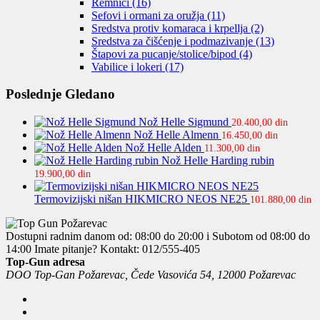
Remnici
(16)
Sefovi i ormani za oružja
(11)
Sredstva protiv komaraca i krpellja
(2)
Sredstva za čišćenje i podmazivanje
(13)
Štapovi za pucanje/stolice/bipod
(4)
Vabilice i lokeri
(17)
Poslednje Gledano
Nož Helle Sigmund
20.400,00
din
Nož Helle Almenn
16.450,00
din
Nož Helle Alden
11.300,00
din
Nož Helle Harding rubin
19.900,00
din
Termovizijski nišan HIKMICRO NEOS NE25
101.880,00
din
Dostupni radnim danom od: 08:00 do 20:00 i Subotom od 08:00 do
14:00
Imate pitanje? Kontakt: 012/555-405
Top-Gun adresa
DOO Top-Gan Požarevac, Čede Vasovića 54, 12000 Požarevac