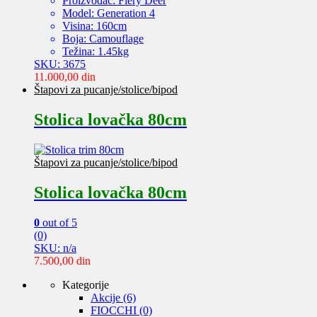
Proizvođač: Fiery Deer
Model: Generation 4
Visina: 160cm
Boja: Camouflage
Težina: 1.45kg
SKU: 3675
11.000,00
din
Štapovi za pucanje/stolice/bipod
Stolica lovačka 80cm
Štapovi za pucanje/stolice/bipod
Stolica lovačka 80cm
0
out of 5
(0)
SKU: n/a
7.500,00
din
Kategorije
Akcije
(6)
FIOCCHI
(0)