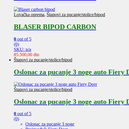
Lovačka oprema
,
Štapovi za pucanje/stolice/bipod
BLASER BIPOD CARBON
0
out of 5
(0)
SKU: n/a
85.500,00
din
Štapovi za pucanje/stolice/bipod
Oslonac za pucanje 3 noge auto Fiery 
Štapovi za pucanje/stolice/bipod
Oslonac za pucanje 3 noge auto Fiery 
0
out of 5
(0)
Oslonac za pucanje 3 noge