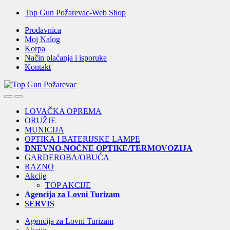
Skip
Skip
Top Gun Požarevac-Web Shop
to
to
Prodavnica
navigation
content
Moj Nalog
Korpa
Način plaćanja i isporuke
Kontakt
Open
Close
LOVAČKA OPREMA
ORUŽJE
MUNICIJA
OPTIKA I BATERIJSKE LAMPE
DNEVNO-NOĆNE OPTIKE/TERMOVOZIJA
GARDEROBA/OBUĆA
RAZNO
Akcije
TOP AKCIJE
Agencija za Lovni Turizam
SERVIS
Agencija za Lovni Turizam