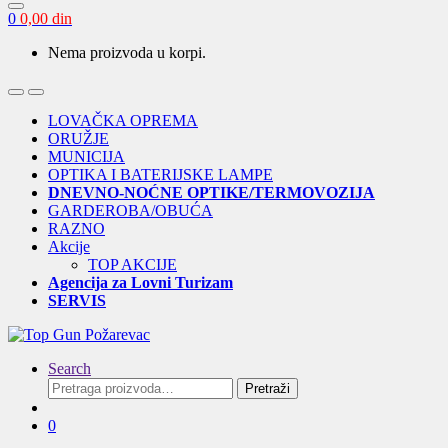
0
0,00
din
Nema proizvoda u korpi.
Open
Close
LOVAČKA OPREMA
ORUŽJE
MUNICIJA
OPTIKA I BATERIJSKE LAMPE
DNEVNO-NOĆNE OPTIKE/TERMOVOZIJA
GARDEROBA/OBUĆA
RAZNO
Akcije
TOP AKCIJE
Agencija za Lovni Turizam
SERVIS
Search
Pretraga
Pretraži
za:
0