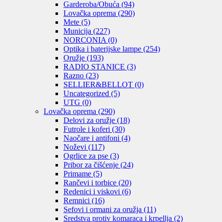
Garderoba/Obuća
(94)
Lovačka oprema
(290)
Mete
(5)
Municija
(227)
NORCONIA
(0)
Optika i baterijske lampe
(254)
Oružje
(193)
RADIO STANICE
(3)
Razno
(23)
SELLIER&BELLOT
(0)
Uncategorized
(5)
UTG
(0)
Lovačka oprema
(290)
Delovi za oružje
(18)
Futrole i koferi
(30)
Naočare i antifoni
(4)
Noževi
(117)
Ogrlice za pse
(3)
Pribor za čišćenje
(24)
Primame
(5)
Rančevi i torbice
(20)
Redenici i viskovi
(6)
Remnici
(16)
Sefovi i ormani za oružja
(11)
Sredstva protiv komaraca i krpellja
(2)