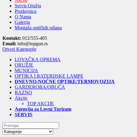
Akcije
Servis Oružja
Prodavnica
O Nama
Galerija
Montaža optičkih nišana
Kontakt:
012/555-405
Email:
info@topgun.rs
Otvori Kategorije
LOVAČKA OPREMA
ORUŽJE
MUNICIJA
OPTIKA I BATERIJSKE LAMPE
DNEVNO-NOĆNE OPTIKE/TERMOVOZIJA
GARDEROBA/OBUĆA
RAZNO
Akcije
TOP AKCIJE
Agencija za Lovni Turizam
SERVIS
Search
for: