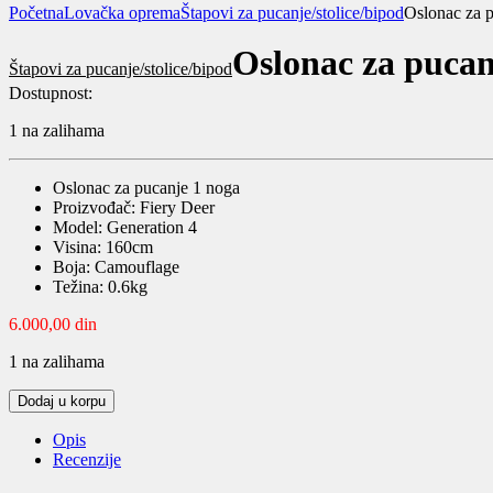
Početna
Lovačka oprema
Štapovi za pucanje/stolice/bipod
Oslonac za p
Oslonac za pucan
Štapovi za pucanje/stolice/bipod
Dostupnost:
1 na zalihama
Oslonac za pucanje 1 noga
Proizvođač: Fiery Deer
Model: Generation 4
Visina: 160cm
Boja: Camouflage
Težina: 0.6kg
6.000,00
din
1 na zalihama
Oslonac
Dodaj u korpu
za
pucanje
Opis
1
Recenzije
noga