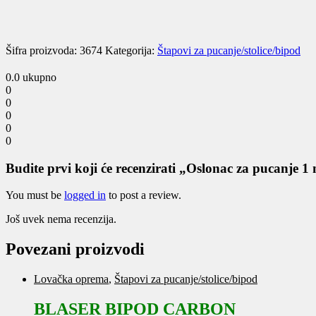
auto
Fiery
Deer
quantity
Šifra proizvoda:
3674
Kategorija:
Štapovi za pucanje/stolice/bipod
0.0
ukupno
0
0
0
0
0
Budite prvi koji će recenzirati „Oslonac za pucanje 1
You must be
logged in
to post a review.
Još uvek nema recenzija.
Povezani proizvodi
Lovačka oprema
,
Štapovi za pucanje/stolice/bipod
BLASER BIPOD CARBON