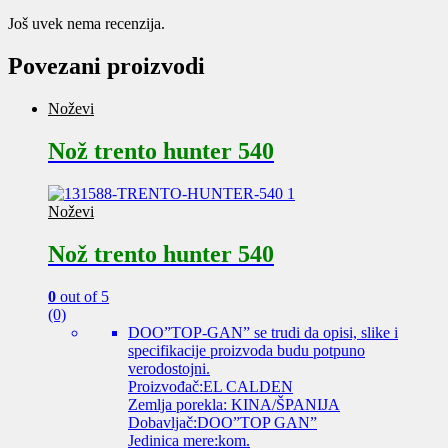
Još uvek nema recenzija.
Povezani proizvodi
Noževi
Nož trento hunter 540
Noževi
Nož trento hunter 540
0
out of 5
(0)
DOO”TOP-GAN” se trudi da opisi, slike i
specifikacije proizvoda budu potpuno
verodostojni.
Proizvođač:EL CALDEN
Zemlja porekla: KINA/ŠPANIJA
Dobavljač:DOO”TOP GAN”
Jedinica mere:kom.