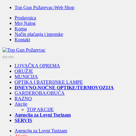
Skip
Skip
Top Gun Požarevac-Web Shop
to
to
Prodavnica
navigation
content
Moj Nalog
Korpa
Način plaćanja i isporuke
Kontakt
Open
Close
LOVAČKA OPREMA
ORUŽJE
MUNICIJA
OPTIKA I BATERIJSKE LAMPE
DNEVNO-NOĆNE OPTIKE/TERMOVOZIJA
GARDEROBA/OBUĆA
RAZNO
Akcije
TOP AKCIJE
Agencija za Lovni Turizam
SERVIS
Agencija za Lovni Turizam