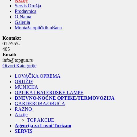
Akcije
Servis Oružja
Prodavnica
O Nama
Galerija
Montaža optičkih nišana
Kontakt:
012/555-
405
Email:
info@topgun.rs
Otvori Kategorije
LOVAČKA OPREMA
ORUŽJE
MUNICIJA
OPTIKA I BATERIJSKE LAMPE
DNEVNO-NOĆNE OPTIKE/TERMOVOZIJA
GARDEROBA/OBUĆA
RAZNO
Akcije
TOP AKCIJE
Agencija za Lovni Turizam
SERVIS