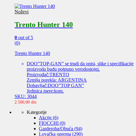
Noževi
Trento Hunter 140
0
out of 5
(0)
Trento Hunter 140
DOO”TOP-GAN” se trudi da opisi, slike i specifikacije
proizvoda budu potpuno verodostojni.
Proizvođač:TRENTO
Zemlja porekla: ARGENTINA
Dobavljač:DOO”TOP GAN”
Jedinica mere:kom.
SKU: 3044
2.500,00
din
Kategorije
Akcije
(6)
FIOCCHI
(0)
Garderoba/Obuća
(94)
Lovačka oprema
(290)