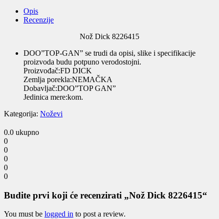
quantity
Opis
Recenzije
Nož Dick 8226415
DOO”TOP-GAN” se trudi da opisi, slike i specifikacije
proizvoda budu potpuno verodostojni.
Proizvođač:FD DICK
Zemlja porekla:NEMAČKA
Dobavljač:DOO”TOP GAN”
Jedinica mere:kom.
Kategorija:
Noževi
0.0
ukupno
0
0
0
0
0
Budite prvi koji će recenzirati „Nož Dick 8226415“
You must be
logged in
to post a review.