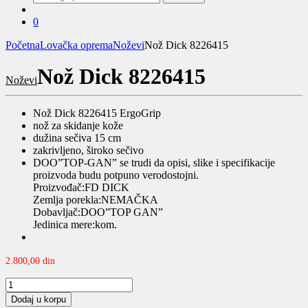
za:
0
Početna
Lovačka oprema
Noževi
Nož Dick 8226415
Nož Dick 8226415
Noževi
Nož Dick 8226415 ErgoGrip
nož za skidanje kože
dužina sečiva 15 cm
zakrivljeno, široko sečivo
DOO”TOP-GAN” se trudi da opisi, slike i specifikacije
proizvoda budu potpuno verodostojni.
Proizvođač:FD DICK
Zemlja porekla:NEMAČKA
Dobavljač:DOO”TOP GAN”
Jedinica mere:kom.
2.800,00
din
Nož
Dick
Dodaj u korpu
8226415