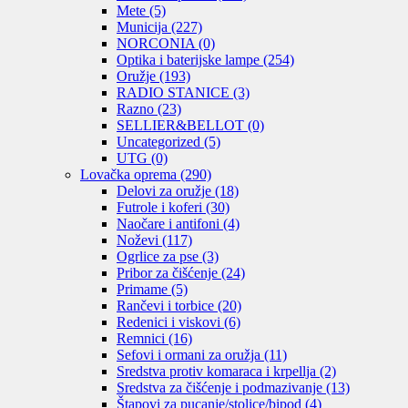
Mete
(5)
Municija
(227)
NORCONIA
(0)
Optika i baterijske lampe
(254)
Oružje
(193)
RADIO STANICE
(3)
Razno
(23)
SELLIER&BELLOT
(0)
Uncategorized
(5)
UTG
(0)
Lovačka oprema
(290)
Delovi za oružje
(18)
Futrole i koferi
(30)
Naočare i antifoni
(4)
Noževi
(117)
Ogrlice za pse
(3)
Pribor za čišćenje
(24)
Primame
(5)
Rančevi i torbice
(20)
Redenici i viskovi
(6)
Remnici
(16)
Sefovi i ormani za oružja
(11)
Sredstva protiv komaraca i krpellja
(2)
Sredstva za čišćenje i podmazivanje
(13)
Štapovi za pucanje/stolice/bipod
(4)