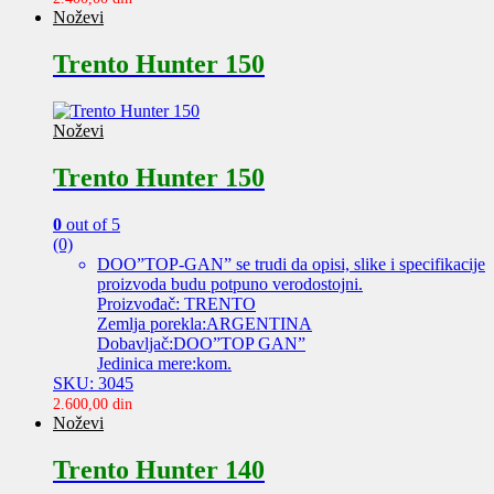
Noževi
Trento Hunter 150
Noževi
Trento Hunter 150
0
out of 5
(0)
DOO”TOP-GAN” se trudi da opisi, slike i specifikacije
proizvoda budu potpuno verodostojni.
Proizvođač: TRENTO
Zemlja porekla:ARGENTINA
Dobavljač:DOO”TOP GAN”
Jedinica mere:kom.
SKU: 3045
2.600,00
din
Noževi
Trento Hunter 140