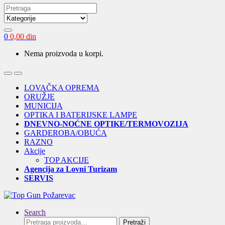
Search
for:
0
0,00
din
Nema proizvoda u korpi.
Open
Close
LOVAČKA OPREMA
ORUŽJE
MUNICIJA
OPTIKA I BATERIJSKE LAMPE
DNEVNO-NOĆNE OPTIKE/TERMOVOZIJA
GARDEROBA/OBUĆA
RAZNO
Akcije
TOP AKCIJE
Agencija za Lovni Turizam
SERVIS
Search
Pretraga
Pretraži