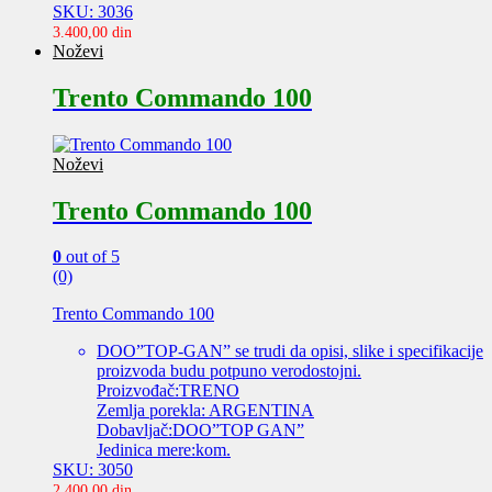
SKU: 3036
3.400,00
din
Noževi
Trento Commando 100
Noževi
Trento Commando 100
0
out of 5
(0)
Trento Commando 100
DOO”TOP-GAN” se trudi da opisi, slike i specifikacije
proizvoda budu potpuno verodostojni.
Proizvođač:TRENO
Zemlja porekla: ARGENTINA
Dobavljač:DOO”TOP GAN”
Jedinica mere:kom.
SKU: 3050
2.400,00
din