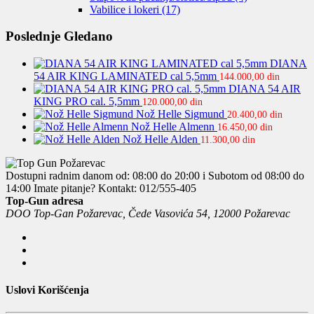
Vabilice i lokeri
(17)
Poslednje Gledano
DIANA
54 AIR KING LAMINATED cal 5,5mm
144.000,00
din
DIANA 54 AIR
KING PRO cal. 5,5mm
120.000,00
din
Nož Helle Sigmund
20.400,00
din
Nož Helle Almenn
16.450,00
din
Nož Helle Alden
11.300,00
din
Dostupni radnim danom od: 08:00 do 20:00 i Subotom od 08:00 do
14:00
Imate pitanje? Kontakt: 012/555-405
Top-Gun adresa
DOO Top-Gan Požarevac, Čede Vasovića 54, 12000 Požarevac
Uslovi Korišćenja