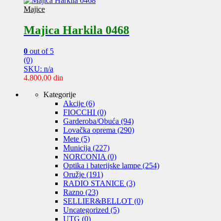
Majice
Majica Harkila 0468
0
out of 5
(0)
SKU: n/a
4.800,00
din
Kategorije
Akcije
(6)
FIOCCHI
(0)
Garderoba/Obuća
(94)
Lovačka oprema
(290)
Mete
(5)
Municija
(227)
NORCONIA
(0)
Optika i baterijske lampe
(254)
Oružje
(191)
RADIO STANICE
(3)
Razno
(23)
SELLIER&BELLOT
(0)
Uncategorized
(5)
UTG
(0)