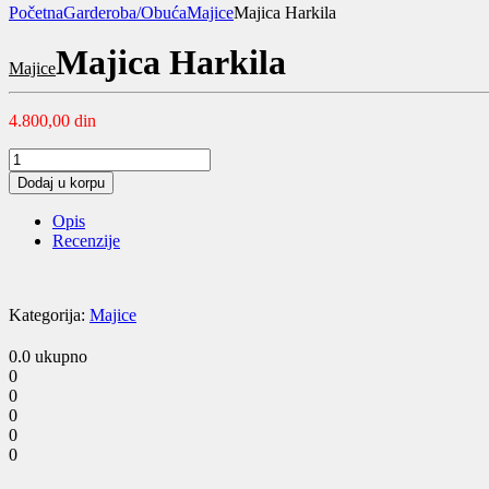
Početna
Garderoba/Obuća
Majice
Majica Harkila
Majica Harkila
Majice
4.800,00
din
Majica
Harkila
Dodaj u korpu
quantity
Opis
Recenzije
Kategorija:
Majice
0.0
ukupno
0
0
0
0
0