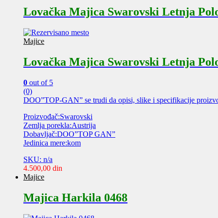
Lovačka Majica Swarovski Letnja Pol
Majice
Lovačka Majica Swarovski Letnja Pol
0
out of 5
(0)
DOO”TOP-GAN” se trudi da opisi, slike i specifikacije proizv
Proizvođač:Swarovski
Zemlja porekla:Austrija
Dobavljač:DOO”TOP GAN”
Jedinica mere:kom
SKU: n/a
4.500,00
din
Majice
Majica Harkila 0468