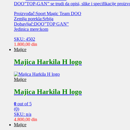
DOO”TOP-GAN” se trudi da opisi, slike i specifikacije proizv
Proizvođač:Sport Magic Team DOO
Zemlja porekla:Srbija
Dobavljač:DOO”TOP GAN”
Jedinica mere:kom
SKU: 4502
1.800,00
din
Majice
Majica Harkila H logo
Majice
Majica Harkila H logo
0
out of 5
(0)
SKU: n/a
4.800,00
din
Majice