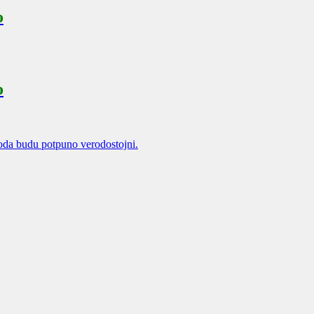
o
o
oda budu potpuno verodostojni.