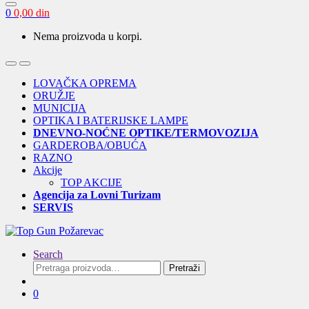
0
0,00
din
Nema proizvoda u korpi.
Open
Close
LOVAČKA OPREMA
ORUŽJE
MUNICIJA
OPTIKA I BATERIJSKE LAMPE
DNEVNO-NOĆNE OPTIKE/TERMOVOZIJA
GARDEROBA/OBUĆA
RAZNO
Akcije
TOP AKCIJE
Agencija za Lovni Turizam
SERVIS
Search
Pretraga
Pretraži
za:
0