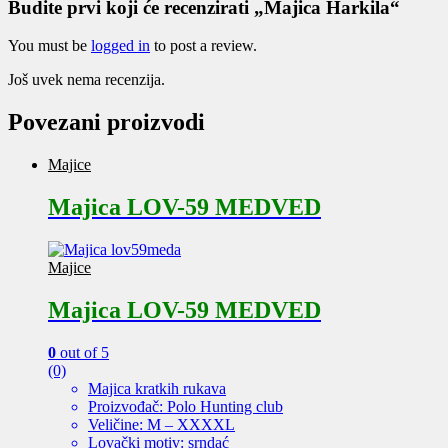
Budite prvi koji će recenzirati „Majica Harkila“
You must be
logged in
to post a review.
Još uvek nema recenzija.
Povezani proizvodi
Majice
Majica LOV-59 MEDVED
Majice
Majica LOV-59 MEDVED
0
out of 5
(0)
Majica kratkih rukava
Proizvođač: Polo Hunting club
Veličine: M – XXXXL
Lovački motiv: srndać