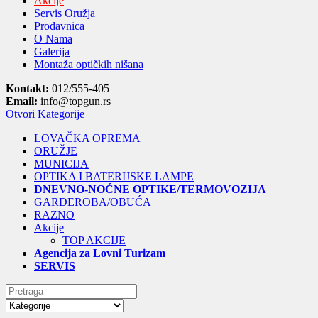
Akcije
Servis Oružja
Prodavnica
O Nama
Galerija
Montaža optičkih nišana
Kontakt:
012/555-405
Email:
info@topgun.rs
Otvori Kategorije
LOVAČKA OPREMA
ORUŽJE
MUNICIJA
OPTIKA I BATERIJSKE LAMPE
DNEVNO-NOĆNE OPTIKE/TERMOVOZIJA
GARDEROBA/OBUĆA
RAZNO
Akcije
TOP AKCIJE
Agencija za Lovni Turizam
SERVIS
Search
for: