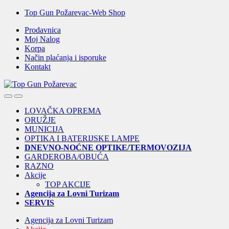
Skip
Skip
Top Gun Požarevac-Web Shop
to
to
Prodavnica
navigation
content
Moj Nalog
Korpa
Način plaćanja i isporuke
Kontakt
Open
Close
LOVAČKA OPREMA
ORUŽJE
MUNICIJA
OPTIKA I BATERIJSKE LAMPE
DNEVNO-NOĆNE OPTIKE/TERMOVOZIJA
GARDEROBA/OBUĆA
RAZNO
Akcije
TOP AKCIJE
Agencija za Lovni Turizam
SERVIS
Agencija za Lovni Turizam