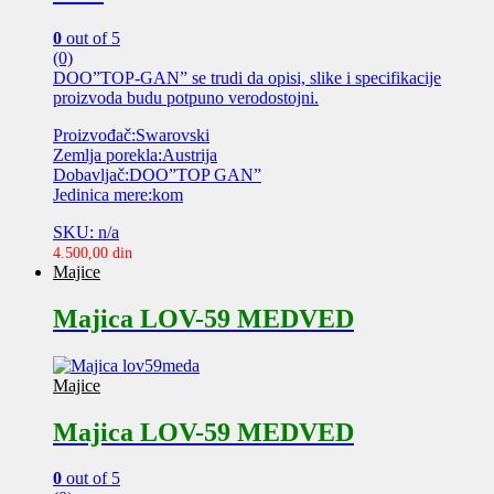
0
out of 5
(0)
DOO”TOP-GAN” se trudi da opisi, slike i specifikacije
proizvoda budu potpuno verodostojni.
Proizvođač:Swarovski
Zemlja porekla:Austrija
Dobavljač:DOO”TOP GAN”
Jedinica mere:kom
SKU: n/a
4.500,00
din
Majice
Majica LOV-59 MEDVED
Majice
Majica LOV-59 MEDVED
0
out of 5