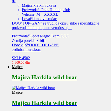
(0)
Majica kratkih rukava
Proizvođač: Polo Hunting club
Veličine: M – XXXXL
Lovački motiv: srndać
DOO”TOP-GAN” se trudi da opisi, slike i specifikacije
proizvoda budu potpuno verodostojni.
Proizvođač:Sport Magic Team DOO
Zemlja porekla:Srbija
Dobavljač:DOO”TOP GAN”
Jedinica mere:kom
SKU: 4502
1.800,00
din
Majice
Majica Harkila wild boar
Majice
Majica Harkila wild boar