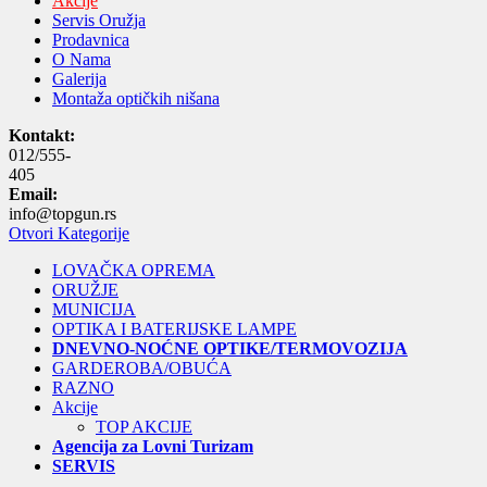
Akcije
Servis Oružja
Prodavnica
O Nama
Galerija
Montaža optičkih nišana
Kontakt:
012/555-
405
Email:
info@topgun.rs
Otvori Kategorije
LOVAČKA OPREMA
ORUŽJE
MUNICIJA
OPTIKA I BATERIJSKE LAMPE
DNEVNO-NOĆNE OPTIKE/TERMOVOZIJA
GARDEROBA/OBUĆA
RAZNO
Akcije
TOP AKCIJE
Agencija za Lovni Turizam
SERVIS