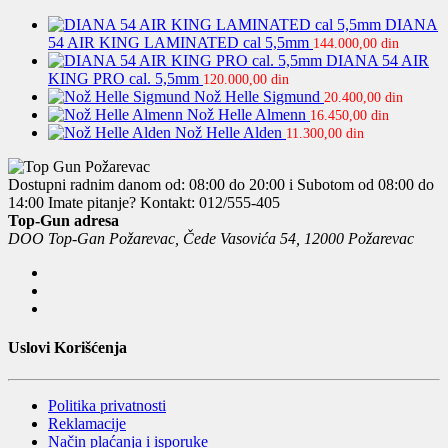
DIANA
54 AIR KING LAMINATED cal 5,5mm
144.000,00
din
DIANA 54 AIR
KING PRO cal. 5,5mm
120.000,00
din
Nož Helle Sigmund
20.400,00
din
Nož Helle Almenn
16.450,00
din
Nož Helle Alden
11.300,00
din
Dostupni radnim danom od: 08:00 do 20:00 i Subotom od 08:00 do
14:00
Imate pitanje? Kontakt: 012/555-405
Top-Gun adresa
DOO Top-Gan Požarevac, Čede Vasovića 54, 12000 Požarevac
Uslovi Korišćenja
Politika privatnosti
Reklamacije
Način plaćanja i isporuke