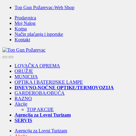
Skip
Skip
Top Gun Požarevac-Web Shop
to
to
Prodavnica
navigation
content
Moj Nalog
Korpa
Način plaćanja i isporuke
Kontakt
Open
Close
LOVAČKA OPREMA
ORUŽJE
MUNICIJA
OPTIKA I BATERIJSKE LAMPE
DNEVNO-NOĆNE OPTIKE/TERMOVOZIJA
GARDEROBA/OBUĆA
RAZNO
Akcije
TOP AKCIJE
Agencija za Lovni Turizam
SERVIS
Agencija za Lovni Turizam