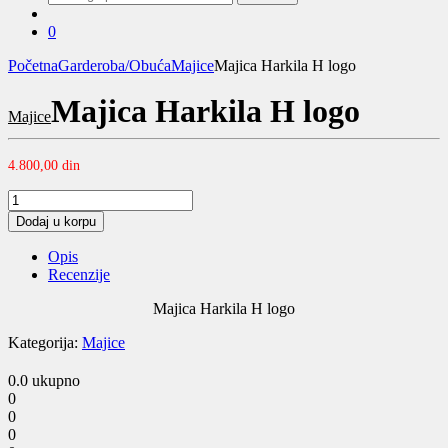
za:
0
Početna
Garderoba/Obuća
Majice
Majica Harkila H logo
Majica Harkila H logo
Majice
4.800,00
din
Majica
Harkila
Dodaj u korpu
H
logo
Opis
quantity
Recenzije
Majica Harkila H logo
Kategorija:
Majice
0.0
ukupno
0
0
0