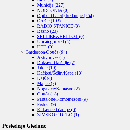
Municija
(227)
NORCONIA
(0)
Optika i baterijske lampe
(254)
Oružje
(193)
RADIO STANICE
(3)
Razno
(23)
SELLIER&BELLOT
(0)
Uncategorized
(5)
UTG
(0)
Garderoba/Obuća
(94)
Aktivni veš
(1)
Duksevi i košulje
(2)
Jakne
(19)
Kačketi/Šeširi/Kape
(13)
Kaiš
(4)
Majice
(7)
Nogavice/Kamašne
(2)
Obuća
(18)
Pantalone/Kombinezoni
(9)
Prsluci
(9)
Rukavice i čarape
(9)
ZIMSKO ODELO
(1)
Poslednje Gledano