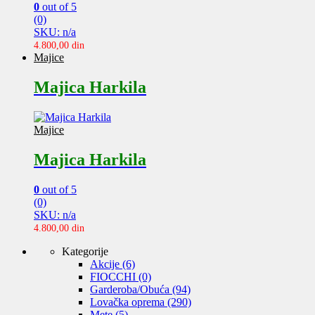
0
out of 5
(0)
SKU: n/a
4.800,00
din
Majice
Majica Harkila
Majice
Majica Harkila
0
out of 5
(0)
SKU: n/a
4.800,00
din
Kategorije
Akcije
(6)
FIOCCHI
(0)
Garderoba/Obuća
(94)
Lovačka oprema
(290)
Mete
(5)