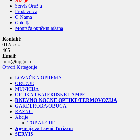
Akcije
Servis Oružja
Prodavnica
O Nama
Galerija
Montaža optičkih nišana
Kontakt:
012/555-
405
Email:
info@topgun.rs
Otvori Kategorije
LOVAČKA OPREMA
ORUŽJE
MUNICIJA
OPTIKA I BATERIJSKE LAMPE
DNEVNO-NOĆNE OPTIKE/TERMOVOZIJA
GARDEROBA/OBUĆA
RAZNO
Akcije
TOP AKCIJE
Agencija za Lovni Turizam
SERVIS