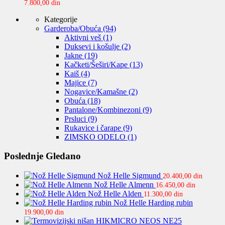
7.800,00
din
Kategorije
Garderoba/Obuća
(94)
Aktivni veš
(1)
Duksevi i košulje
(2)
Jakne
(19)
Kačketi/Šeširi/Kape
(13)
Kaiš
(4)
Majice
(7)
Nogavice/Kamašne
(2)
Obuća
(18)
Pantalone/Kombinezoni
(9)
Prsluci
(9)
Rukavice i čarape
(9)
ZIMSKO ODELO
(1)
Poslednje Gledano
Nož Helle Sigmund
20.400,00
din
Nož Helle Almenn
16.450,00
din
Nož Helle Alden
11.300,00
din
Nož Helle Harding rubin
19.900,00
din