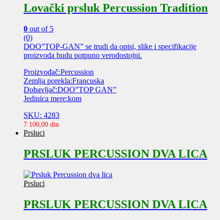
Lovački prsluk Percussion Tradition
0
out of 5
(0)
DOO”TOP-GAN” se trudi da opisi, slike i specifikacije
proizvoda budu potpuno verodostojni.
Proizvođač:Percussion
Zemlja porekla:Francuska
Dobavljač:DOO”TOP GAN”
Jedinica mere:kom
SKU: 4283
7.100,00
din
Prsluci
PRSLUK PERCUSSION DVA LICA
Prsluci
PRSLUK PERCUSSION DVA LICA