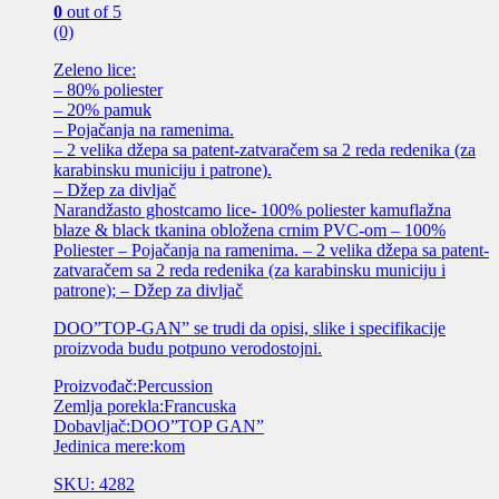
0
out of 5
(0)
Zeleno lice:
– 80% poliester
– 20% pamuk
– Pojačanja na ramenima.
– 2 velika džepa sa patent-zatvaračem sa 2 reda redenika (za
karabinsku municiju i patrone).
– Džep za divljač
Narandžasto ghostcamo lice- 100% poliester kamuflažna
blaze & black tkanina obložena crnim PVC-om – 100%
Poliester – Pojačanja na ramenima. – 2 velika džepa sa patent-
zatvaračem sa 2 reda redenika (za karabinsku municiju i
patrone); – Džep za divljač
DOO”TOP-GAN” se trudi da opisi, slike i specifikacije
proizvoda budu potpuno verodostojni.
Proizvođač:Percussion
Zemlja porekla:Francuska
Dobavljač:DOO”TOP GAN”
Jedinica mere:kom
SKU: 4282