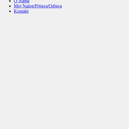
O Nama
Moj Nalog/Prijava/Odjava
Kontakt