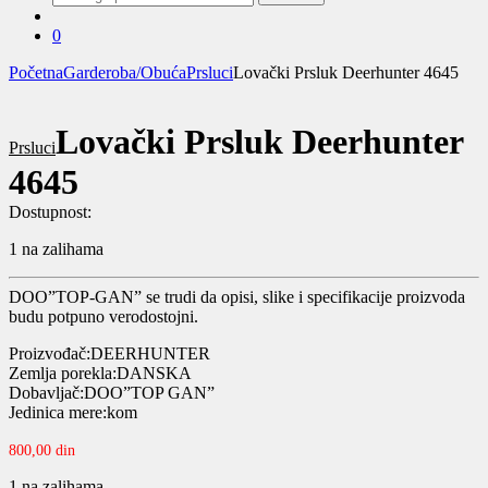
za:
0
Početna
Garderoba/Obuća
Prsluci
Lovački Prsluk Deerhunter 4645
Lovački Prsluk Deerhunter
Prsluci
4645
Dostupnost:
1 na zalihama
DOO”TOP-GAN” se trudi da opisi, slike i specifikacije proizvoda
budu potpuno verodostojni.
Proizvođač:DEERHUNTER
Zemlja porekla:DANSKA
Dobavljač:DOO”TOP GAN”
Jedinica mere:kom
800,00
din
1 na zalihama