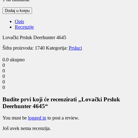
Lovački
Dodaj u korpu
Prsluk
Deerhunter
Opis
4645
Recenzije
quantity
Lovački Prsluk Deerhunter 4645
Šifra proizvoda:
1740
Kategorija:
Prsluci
0.0
ukupno
0
0
0
0
0
Budite prvi koji će recenzirati „Lovački Prsluk
Deerhunter 4645“
You must be
logged in
to post a review.
Još uvek nema recenzija.