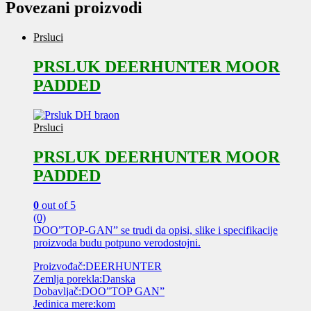
Povezani proizvodi
Prsluci
PRSLUK DEERHUNTER MOOR
PADDED
Prsluci
PRSLUK DEERHUNTER MOOR
PADDED
0
out of 5
(0)
DOO”TOP-GAN” se trudi da opisi, slike i specifikacije
proizvoda budu potpuno verodostojni.
Proizvođač:DEERHUNTER
Zemlja porekla:Danska
Dobavljač:DOO”TOP GAN”
Jedinica mere:kom