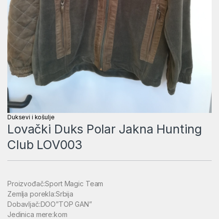
Duksevi i košulje
Lovački Duks Polar Jakna Hunting
Club LOV003
Proizvođač:Sport Magic Team
Zemlja porekla:Srbija
Dobavljač:DOO”TOP GAN”
Jedinica mere:kom