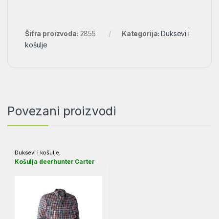
Šifra proizvoda:
2855
Kategorija:
Duksevi i
košulje
Povezani proizvodi
Duksevi i košulje
,
Garderoba/Obuća
Košulja deerhunter Carter