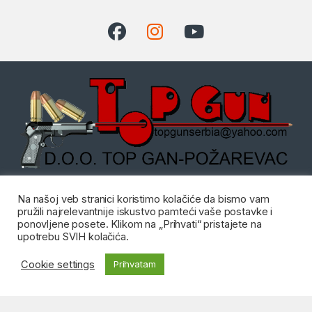
Dostupni radnim danom od:
Na našoj veb stranici koristimo kolačiće da bismo vam
08:00 do 20:00 i Subotom od
pružili najrelevantnije iskustvo pamteći vaše postavke i
08:00 do 14:00
ponovljene posete. Klikom na „Prihvati“ pristajete na
Imate pitanje?
upotrebu SVIH kolačića.
Kontakt: 012/555-
Cookie settings
Prihvatam
405