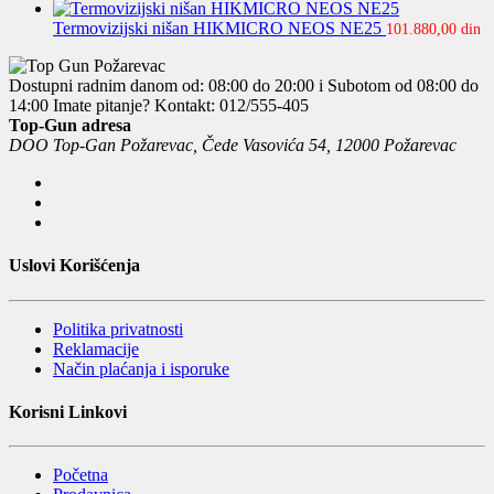
Termovizijski nišan HIKMICRO NEOS NE25
101.880,00
din
Dostupni radnim danom od: 08:00 do 20:00 i Subotom od 08:00 do
14:00
Imate pitanje? Kontakt: 012/555-405
Top-Gun adresa
DOO Top-Gan Požarevac, Čede Vasovića 54, 12000 Požarevac
Uslovi Korišćenja
Politika privatnosti
Reklamacije
Način plaćanja i isporuke
Korisni Linkovi
Početna