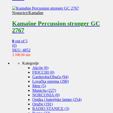
Nogavice/Kamašne
Kamašne Percussion stronger GC
2767
0
out of 5
(0)
SKU: 4852
3.100,00
din
Kategorije
Akcije
(6)
FIOCCHI
(0)
Garderoba/Obuća
(94)
Lovačka oprema
(290)
Mete
(5)
Municija
(227)
NORCONIA
(0)
Optika i baterijske lampe
(254)
Oružje
(191)
RADIO STANICE
(3)