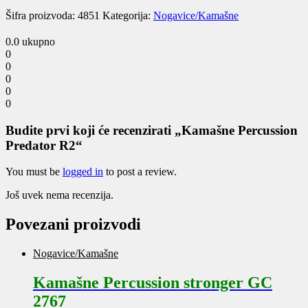
Šifra proizvoda:
4851
Kategorija:
Nogavice/Kamašne
0.0
ukupno
0
0
0
0
0
Budite prvi koji će recenzirati „Kamašne Percussion
Predator R2“
You must be
logged in
to post a review.
Još uvek nema recenzija.
Povezani proizvodi
Nogavice/Kamašne
Kamašne Percussion stronger GC
2767