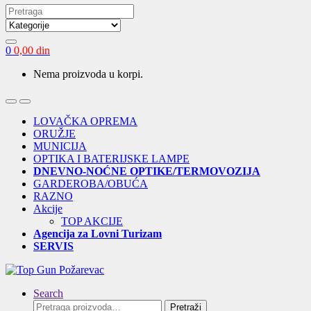
Search
for:
0
0,00
din
Nema proizvoda u korpi.
Open
Close
LOVAČKA OPREMA
ORUŽJE
MUNICIJA
OPTIKA I BATERIJSKE LAMPE
DNEVNO-NOĆNE OPTIKE/TERMOVOZIJA
GARDEROBA/OBUĆA
RAZNO
Akcije
TOP AKCIJE
Agencija za Lovni Turizam
SERVIS
Search
Pretraga
Pretraži