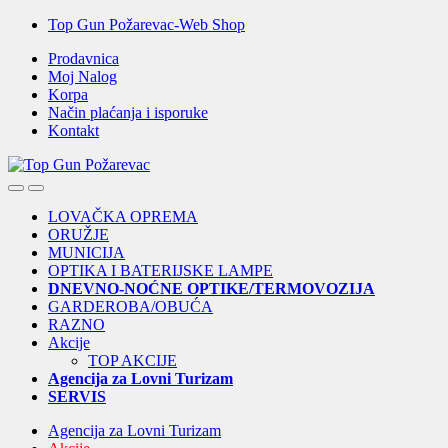
Skip
Skip
Top Gun Požarevac-Web Shop
to
to
Prodavnica
navigation
content
Moj Nalog
Korpa
Način plaćanja i isporuke
Kontakt
Open
Close
LOVAČKA OPREMA
ORUŽJE
MUNICIJA
OPTIKA I BATERIJSKE LAMPE
DNEVNO-NOĆNE OPTIKE/TERMOVOZIJA
GARDEROBA/OBUĆA
RAZNO
Akcije
TOP AKCIJE
Agencija za Lovni Turizam
SERVIS
Agencija za Lovni Turizam