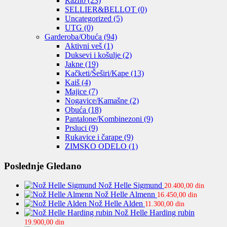
Razno
(23)
SELLIER&BELLOT
(0)
Uncategorized
(5)
UTG
(0)
Garderoba/Obuća
(94)
Aktivni veš
(1)
Duksevi i košulje
(2)
Jakne
(19)
Kačketi/Šeširi/Kape
(13)
Kaiš
(4)
Majice
(7)
Nogavice/Kamašne
(2)
Obuća
(18)
Pantalone/Kombinezoni
(9)
Prsluci
(9)
Rukavice i čarape
(9)
ZIMSKO ODELO
(1)
Poslednje Gledano
Nož Helle Sigmund
20.400,00
din
Nož Helle Almenn
16.450,00
din
Nož Helle Alden
11.300,00
din
Nož Helle Harding rubin
19.900,00
din