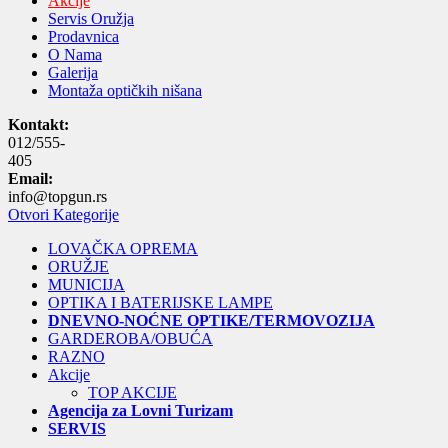
Akcije
Servis Oružja
Prodavnica
O Nama
Galerija
Montaža optičkih nišana
Kontakt:
012/555-
405
Email:
info@topgun.rs
Otvori Kategorije
LOVAČKA OPREMA
ORUŽJE
MUNICIJA
OPTIKA I BATERIJSKE LAMPE
DNEVNO-NOĆNE OPTIKE/TERMOVOZIJA
GARDEROBA/OBUĆA
RAZNO
Akcije
TOP AKCIJE
Agencija za Lovni Turizam
SERVIS