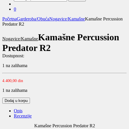
za:
0
Početna
Garderoba/Obuća
Nogavice/Kamašne
Kamašne Percussion
Predator R2
Kamašne Percussion
Nogavice/Kamašne
Predator R2
Dostupnost:
1 na zalihama
4.400,00
din
1 na zalihama
Kamašne
Dodaj u korpu
Percussion
Predator
Opis
R2
Recenzije
quantity
Kamašne Percussion Predator R2