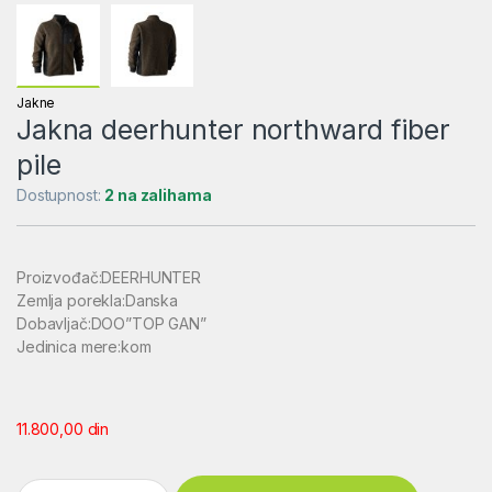
Jakne
Jakna deerhunter northward fiber
pile
Dostupnost:
2 na zalihama
Proizvođač:DEERHUNTER
Zemlja porekla:Danska
Dobavljač:DOO”TOP GAN”
Jedinica mere:kom
11.800,00
din
Jakna deerhunter northward fiber pile quantity