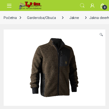
Skip to navigation
Skip to content
Open
0
Početna
Garderoba/Obuća
Jakne
Jakna deerhu
🔍