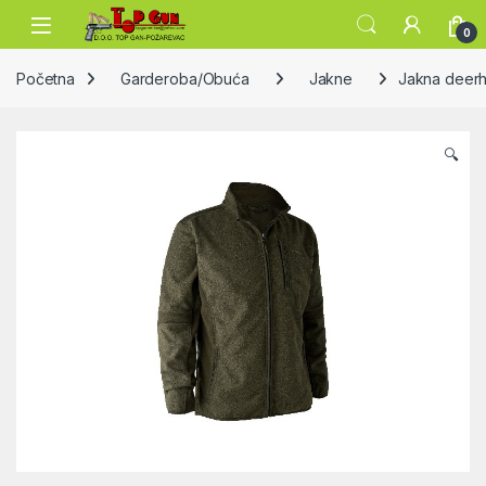
Skip to navigation
Skip to content
Open
0
Početna
Garderoba/Obuća
Jakne
Jakna deer
🔍