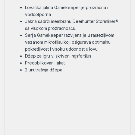
Lovačka jakna Gamekeeper je prozračna i
vodootporna.
Jakna sadrži membranu Deerhunter Stormliner®
sa visokom prozračnošću.
Serija Gamekeeper razvijena je u rastezljivom
vezanom mikroflisu koji osigurava optimalnu
pokretljivost i visoku udobnost u lovu.
Džep za igru v. skriveni rajsferšlus
Predoblikovani lakat
2 unutrašnja džepa