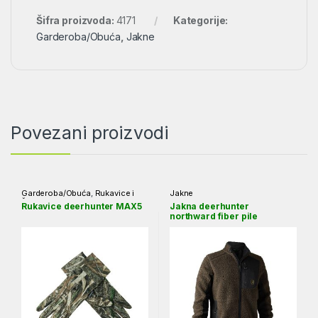
Šifra proizvoda:
4171
Kategorije:
Garderoba/Obuća
,
Jakne
Povezani proizvodi
Garderoba/Obuća
,
Rukavice i
Jakne
čarape
Rukavice deerhunter MAX5
Jakna deerhunter
northward fiber pile