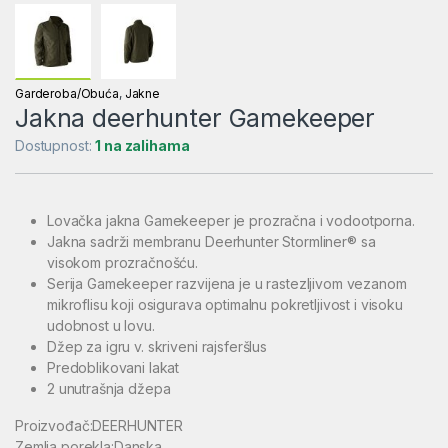
Garderoba/Obuća
,
Jakne
Jakna deerhunter Gamekeeper
Dostupnost:
1 na zalihama
Lovačka jakna Gamekeeper je prozračna i vodootporna.
Jakna sadrži membranu Deerhunter Stormliner® sa
visokom prozračnošću.
Serija Gamekeeper razvijena je u rastezljivom vezanom
mikroflisu koji osigurava optimalnu pokretljivost i visoku
udobnost u lovu.
Džep za igru v. skriveni rajsferšlus
Predoblikovani lakat
2 unutrašnja džepa
Proizvođač:DEERHUNTER
Zemlja porekla:Danska