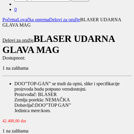
za:
0
Početna
Lovačka oprema
Delovi za oružje
BLASER UDARNA
GLAVA MAG
BLASER UDARNA
Delovi za oružje
GLAVA MAG
Dostupnost:
1 na zalihama
DOO”TOP-GAN” se trudi da opisi, slike i specifikacije
proizvoda budu potpuno verodostojni.
Proizvođač: BLASER
Zemlja porekla: NEMAČKA
Dobavljač:DOO”TOP GAN”
Jedinica mere:kom.
42.400,00
din
1 na zalihama