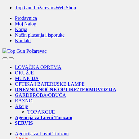
Skip
Skip
Top Gun Požarevac-Web Shop
to
to
Prodavnica
navigation
content
Moj Nalog
Korpa
Način plaćanja i isporuke
Kontakt
Open
Close
LOVAČKA OPREMA
ORUŽJE
MUNICIJA
OPTIKA I BATERIJSKE LAMPE
DNEVNO-NOĆNE OPTIKE/TERMOVOZIJA
GARDEROBA/OBUĆA
RAZNO
Akcije
TOP AKCIJE
Agencija za Lovni Turizam
SERVIS
Agencija za Lovni Turizam