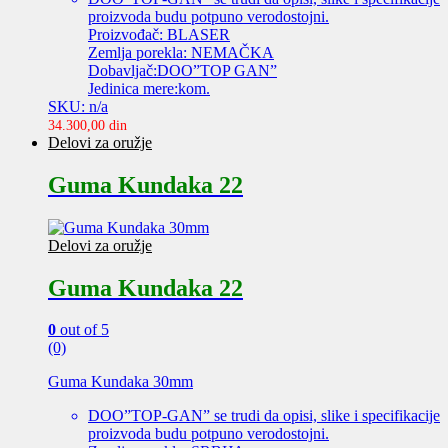
proizvoda budu potpuno verodostojni.
Proizvođač: BLASER
Zemlja porekla: NEMAČKA
Dobavljač:DOO”TOP GAN”
Jedinica mere:kom.
SKU: n/a
34.300,00
din
Delovi za oružje
Guma Kundaka 22
Delovi za oružje
Guma Kundaka 22
0
out of 5
(0)
Guma Kundaka 30mm
DOO”TOP-GAN” se trudi da opisi, slike i specifikacije
proizvoda budu potpuno verodostojni.