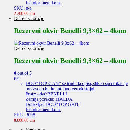
Jedinica mere:kom.
SKU: n/a
2.200,00
din
Delovi za oružje
Rezervni okvir Benelli 9,3×62 – 4kom
Delovi za oružje
Rezervni okvir Benelli 9,3×62 – 4kom
0
out of 5
(0)
DOO”TOP-GAN” se trudi da opisi, slike i specifikacije
proizvoda budu potpuno verodostojni.
Proizvođač:BENELLI
Zemlja porekla: ITALIJA
Dobavljač:DOO”TOP GAN”
Jedinica mere:kom.
SKU: 3098
8.800,00
din
Kategorije