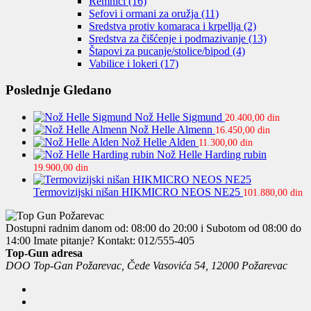
Remnici
(16)
Sefovi i ormani za oružja
(11)
Sredstva protiv komaraca i krpellja
(2)
Sredstva za čišćenje i podmazivanje
(13)
Štapovi za pucanje/stolice/bipod
(4)
Vabilice i lokeri
(17)
Poslednje Gledano
Nož Helle Sigmund
20.400,00
din
Nož Helle Almenn
16.450,00
din
Nož Helle Alden
11.300,00
din
Nož Helle Harding rubin
19.900,00
din
Termovizijski nišan HIKMICRO NEOS NE25
101.880,00
din
Dostupni radnim danom od: 08:00 do 20:00 i Subotom od 08:00 do
14:00
Imate pitanje? Kontakt: 012/555-405
Top-Gun adresa
DOO Top-Gan Požarevac, Čede Vasovića 54, 12000 Požarevac