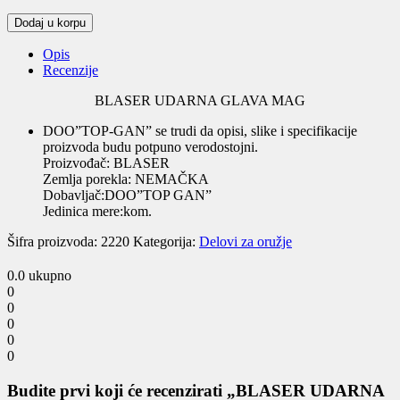
BLASER
Dodaj u korpu
UDARNA
GLAVA
Opis
MAG
Recenzije
quantity
BLASER UDARNA GLAVA MAG
DOO”TOP-GAN” se trudi da opisi, slike i specifikacije
proizvoda budu potpuno verodostojni.
Proizvođač: BLASER
Zemlja porekla: NEMAČKA
Dobavljač:DOO”TOP GAN”
Jedinica mere:kom.
Šifra proizvoda:
2220
Kategorija:
Delovi za oružje
0.0
ukupno
0
0
0
0
0
Budite prvi koji će recenzirati „BLASER UDARNA