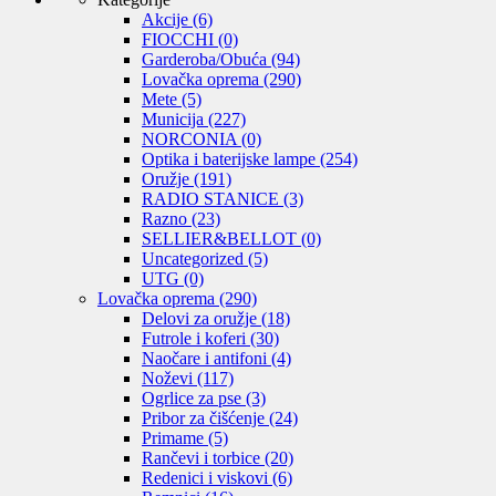
Akcije
(6)
FIOCCHI
(0)
Garderoba/Obuća
(94)
Lovačka oprema
(290)
Mete
(5)
Municija
(227)
NORCONIA
(0)
Optika i baterijske lampe
(254)
Oružje
(191)
RADIO STANICE
(3)
Razno
(23)
SELLIER&BELLOT
(0)
Uncategorized
(5)
UTG
(0)
Lovačka oprema
(290)
Delovi za oružje
(18)
Futrole i koferi
(30)
Naočare i antifoni
(4)
Noževi
(117)
Ogrlice za pse
(3)
Pribor za čišćenje
(24)
Primame
(5)
Rančevi i torbice
(20)
Redenici i viskovi
(6)