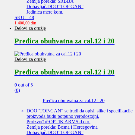
Zemlja porekla: SRBIJA
Dobavljač:DOO”TOP GAN”
Jedinica mere:kom.
SKU: 148
1.400,00
din
Delovi za oružje
Pređica obuhvatna za cal.12 i 20
Delovi za oružje
Pređica obuhvatna za cal.12 i 20
0
out of 5
(0)
Pređica obuhvatna za cal.12 i 20
DOO”TOP-GAN” se trudi da opisi, slike i specifikacije
proizvoda budu potpuno verodostojni.
Proizvođač:OPTIK ARMS d.o.o.
Zemlja porekla: Bosna i Hercegovina
Dobavljač:DOO”TOP GAN”