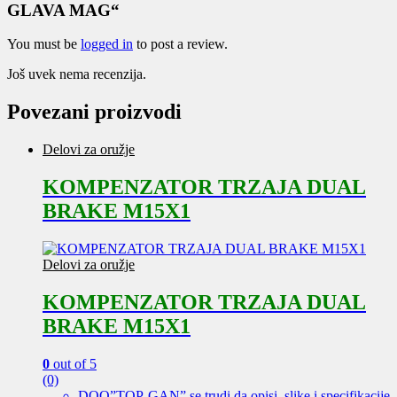
GLAVA MAG“
You must be
logged in
to post a review.
Još uvek nema recenzija.
Povezani proizvodi
Delovi za oružje
KOMPENZATOR TRZAJA DUAL
BRAKE M15X1
Delovi za oružje
KOMPENZATOR TRZAJA DUAL
BRAKE M15X1
0
out of 5
(0)
DOO”TOP-GAN” se trudi da opisi, slike i specifikacije