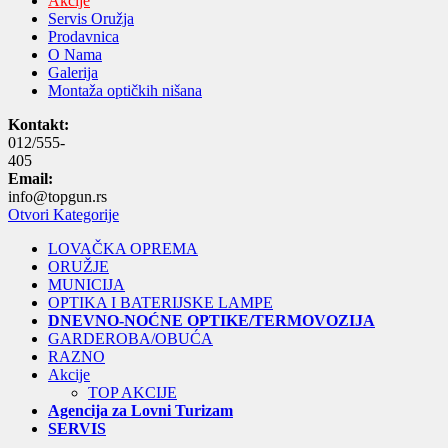
Akcije
Servis Oružja
Prodavnica
O Nama
Galerija
Montaža optičkih nišana
Kontakt:
012/555-
405
Email:
info@topgun.rs
Otvori Kategorije
LOVAČKA OPREMA
ORUŽJE
MUNICIJA
OPTIKA I BATERIJSKE LAMPE
DNEVNO-NOĆNE OPTIKE/TERMOVOZIJA
GARDEROBA/OBUĆA
RAZNO
Akcije
TOP AKCIJE
Agencija za Lovni Turizam
SERVIS