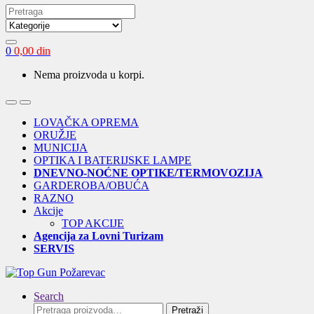
Search
for:
0
0,00
din
Nema proizvoda u korpi.
Open
Close
LOVAČKA OPREMA
ORUŽJE
MUNICIJA
OPTIKA I BATERIJSKE LAMPE
DNEVNO-NOĆNE OPTIKE/TERMOVOZIJA
GARDEROBA/OBUĆA
RAZNO
Akcije
TOP AKCIJE
Agencija za Lovni Turizam
SERVIS
Search
Pretraga
Pretraži