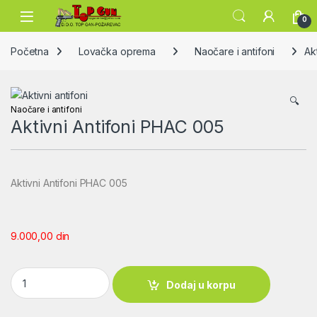
Skip to navigation
Skip to content
Open
0
Početna
Lovačka oprema
Naočare i antifoni
Ak
🔍
Naočare i antifoni
Aktivni Antifoni PHAC 005
Aktivni Antifoni PHAC 005
9.000,00
din
Aktivni Antifoni PHAC 005 quantity
Dodaj u korpu