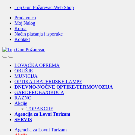
Skip
Skip
Top Gun Požarevac-Web Shop
to
to
Prodavnica
navigation
content
Moj Nalog
Korpa
Način plaćanja i isporuke
Kontakt
Open
Close
LOVAČKA OPREMA
ORUŽJE
MUNICIJA
OPTIKA I BATERIJSKE LAMPE
DNEVNO-NOĆNE OPTIKE/TERMOVOZIJA
GARDEROBA/OBUĆA
RAZNO
Akcije
TOP AKCIJE
Agencija za Lovni Turizam
SERVIS
Agencija za Lovni Turizam