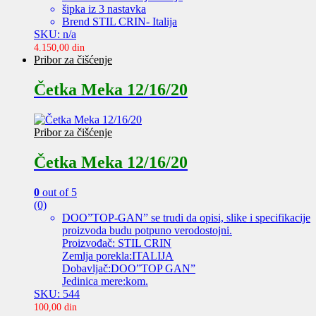
šipka iz 3 nastavka
Brend STIL CRIN- Italija
SKU: n/a
4.150,00
din
Pribor za čišćenje
Četka Meka 12/16/20
Pribor za čišćenje
Četka Meka 12/16/20
0
out of 5
(0)
DOO”TOP-GAN” se trudi da opisi, slike i specifikacije
proizvoda budu potpuno verodostojni.
Proizvođač: STIL CRIN
Zemlja porekla:ITALIJA
Dobavljač:DOO”TOP GAN”
Jedinica mere:kom.
SKU: 544
100,00
din