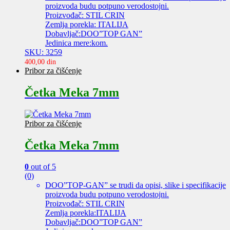
proizvoda budu potpuno verodostojni.
Proizvođač: STIL CRIN
Zemlja porekla: ITALIJA
Dobavljač:DOO”TOP GAN”
Jedinica mere:kom.
SKU: 3259
400,00
din
Pribor za čišćenje
Četka Meka 7mm
Pribor za čišćenje
Četka Meka 7mm
0
out of 5
(0)
DOO”TOP-GAN” se trudi da opisi, slike i specifikacije
proizvoda budu potpuno verodostojni.
Proizvođač: STIL CRIN
Zemlja porekla:ITALIJA
Dobavljač:DOO”TOP GAN”