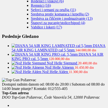
Redenici i viskovi
(6)
Remnici
(16)
Sefovi i ormani za oružja
(11)
Sredstva protiv komaraca i krpellja
(2)
Sredstva za čišćenje i podmazivanje
(13)
Štapovi za pucanje/stolice/bipod
(4)
Vabilice i lokeri
(17)
Poslednje Gledano
DIANA
54 AIR KING LAMINATED cal 5,5mm
144.000,00
din
DIANA 54 AIR
KING PRO cal. 5,5mm
120.000,00
din
Nož Helle Sigmund
20.400,00
din
Nož Helle Almenn
16.450,00
din
Nož Helle Alden
11.300,00
din
Dostupni radnim danom od: 08:00 do 20:00 i Subotom od 08:00 do
14:00
Imate pitanje? Kontakt: 012/555-405
Top-Gun adresa
DOO Top-Gan Požarevac, Čede Vasovića 54, 12000 Požarevac