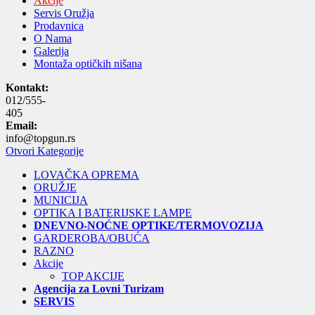
Akcije
Servis Oružja
Prodavnica
O Nama
Galerija
Montaža optičkih nišana
Kontakt:
012/555-
405
Email:
info@topgun.rs
Otvori Kategorije
LOVAČKA OPREMA
ORUŽJE
MUNICIJA
OPTIKA I BATERIJSKE LAMPE
DNEVNO-NOĆNE OPTIKE/TERMOVOZIJA
GARDEROBA/OBUĆA
RAZNO
Akcije
TOP AKCIJE
Agencija za Lovni Turizam
SERVIS