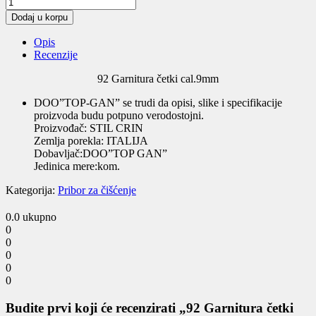
92
Garnitura
Dodaj u korpu
četki
cal.9mm
Opis
quantity
Recenzije
92 Garnitura četki cal.9mm
DOO”TOP-GAN” se trudi da opisi, slike i specifikacije
proizvoda budu potpuno verodostojni.
Proizvođač: STIL CRIN
Zemlja porekla: ITALIJA
Dobavljač:DOO”TOP GAN”
Jedinica mere:kom.
Kategorija:
Pribor za čišćenje
0.0
ukupno
0
0
0
0
0
Budite prvi koji će recenzirati „92 Garnitura četki