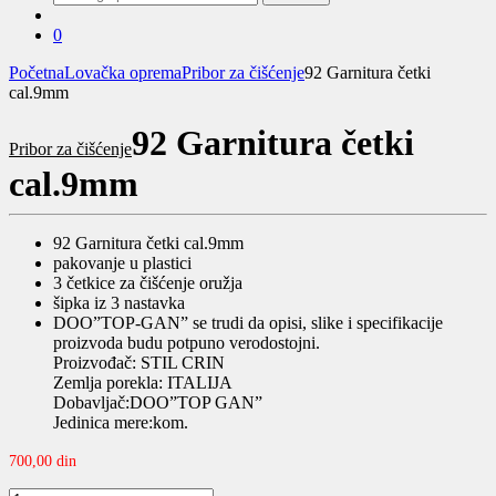
za:
0
Početna
Lovačka oprema
Pribor za čišćenje
92 Garnitura četki
cal.9mm
92 Garnitura četki
Pribor za čišćenje
cal.9mm
92 Garnitura četki cal.9mm
pakovanje u plastici
3 četkice za čišćenje oružja
šipka iz 3 nastavka
DOO”TOP-GAN” se trudi da opisi, slike i specifikacije
proizvoda budu potpuno verodostojni.
Proizvođač: STIL CRIN
Zemlja porekla: ITALIJA
Dobavljač:DOO”TOP GAN”
Jedinica mere:kom.
700,00
din