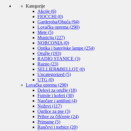
Kategorije
Akcije
(6)
FIOCCHI
(0)
Garderoba/Obuća
(94)
Lovačka oprema
(290)
Mete
(5)
Municija
(227)
NORCONIA
(0)
Optika i baterijske lampe
(254)
Oružje
(193)
RADIO STANICE
(3)
Razno
(23)
SELLIER&BELLOT
(0)
Uncategorized
(5)
UTG
(0)
Lovačka oprema
(290)
Delovi za oružje
(18)
Futrole i koferi
(30)
Naočare i antifoni
(4)
Noževi
(117)
Ogrlice za pse
(3)
Pribor za čišćenje
(24)
Primame
(5)
Rančevi i torbice
(20)