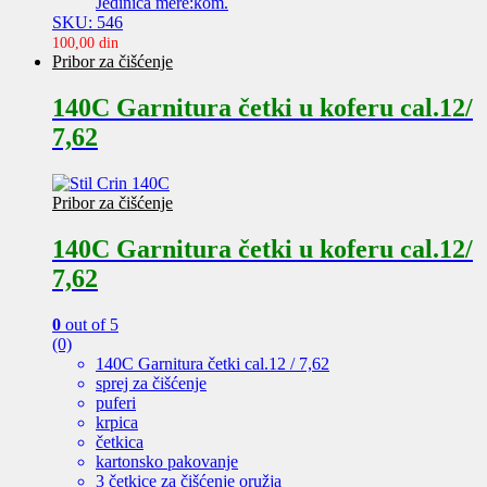
Jedinica mere:kom.
SKU: 546
100,00
din
Pribor za čišćenje
140C Garnitura četki u koferu cal.12/
7,62
Pribor za čišćenje
140C Garnitura četki u koferu cal.12/
7,62
0
out of 5
(0)
140C Garnitura četki cal.12 / 7,62
sprej za čišćenje
puferi
krpica
četkica
kartonsko pakovanje
3 četkice za čišćenje oružja