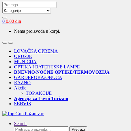
Search
for:
0
0,00
din
Nema proizvoda u korpi.
Open
Close
LOVAČKA OPREMA
ORUŽJE
MUNICIJA
OPTIKA I BATERIJSKE LAMPE
DNEVNO-NOĆNE OPTIKE/TERMOVOZIJA
GARDEROBA/OBUĆA
RAZNO
Akcije
TOP AKCIJE
Agencija za Lovni Turizam
SERVIS
Search
Pretraga
Pretraži