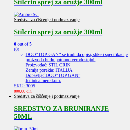
Stilcrin sprej za oružje 300ml
Sredstva za čišćenje i podmazivanje
Stilcrin sprej za oružje 300ml
0
out of 5
(0)
DOO”TOP-GAN” se trudi da opisi, slike i specifikacije
proizvoda budu potpuno verodostojni.
Proizvođač: STIL CRIN
Zemlja porekla: ITALIJA
Dobavljač:DOO”TOP GAN”
Jedinica mere:kom.
SKU: 3005
800,00
din
Sredstva za čišćenje i podmazivanje
SREDSTVO ZA BRUNIRANJE
50ML