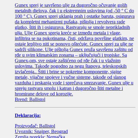
Gunex sprej je savršeno ulje za dugoročno očuvanje golih
metalnih dielova, čak i u ekstremnim uslovima (od -50 ° C do
100 ° C). Gunex sprej uklanja prah i ostatke baruta, osigurava
da kompletni mehanizmi pušaka, pištolja i revolvera rade
glatko, štiti ih i osigurava. Rastvaraju se smole neprikladnih
ulja. Ulje Gunex spreja kreće se između metala i vlage,
infiltrira se na pukotinama, čisti, održava površine glatkim, ne
ostaje lepljivo niti se ponovo oštećuje. Gunex sprej za ulje ne
sadrži silikone. Ulje pištolja Gunex pruža savršenu zaštitu od
rđe u svim klimatskim zonama – uključujući i tropiske. Sa
Gunex-om, sve ostaje zaštićeno od rđe čak i u vlažnim
uslovima. Takođe pogodno za negu štapova, teleskopskih
izvlačenja.. Štiti i brine se pokretne komponente, sjajne
metale, vijačne spojeve i vučne sisteme, takođe od slanog
vazduha i prskanja vode i sprečava smrzavanje. Gunex ulje u
spreju rastvara smolu i katran i dugoročno štiti metalne i
hromirane delove od korozije.
Brend: Ballistol
Deklaracija:
Proizvođač: Ballistol
Uvoznik: Snajper, Beograd
Zemlja porekla: Nemačka