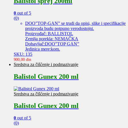
Balistol sprej 200ml
0
out of 5
(0)
DOO”TOP-GAN” se trudi da opisi, slike i specifikacije
proizvoda budu potpuno verodostojni.
Proizvođač: BALLISTOL
Zemlja porekla: NEMAČKA
Dobavljač:DOO”TOP GAN”
Jedinica mere:kom.
SKU: 135
900,00
din
Sredstva za čišćenje i podmazivanje
Balistol Gunex 200 ml
Sredstva za čišćenje i podmazivanje
Balistol Gunex 200 ml
0
out of 5
(0)