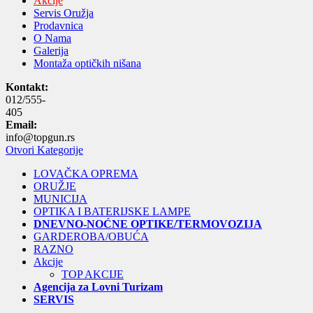
Akcije
Servis Oružja
Prodavnica
O Nama
Galerija
Montaža optičkih nišana
Kontakt:
012/555-
405
Email:
info@topgun.rs
Otvori Kategorije
LOVAČKA OPREMA
ORUŽJE
MUNICIJA
OPTIKA I BATERIJSKE LAMPE
DNEVNO-NOĆNE OPTIKE/TERMOVOZIJA
GARDEROBA/OBUĆA
RAZNO
Akcije
TOP AKCIJE
Agencija za Lovni Turizam
SERVIS