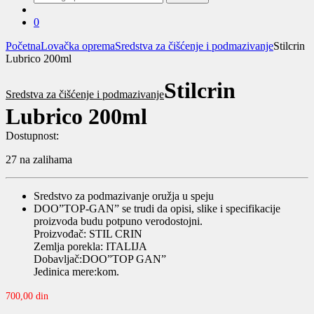
za:
0
Početna
Lovačka oprema
Sredstva za čišćenje i podmazivanje
Stilcrin
Lubrico 200ml
Stilcrin
Sredstva za čišćenje i podmazivanje
Lubrico 200ml
Dostupnost:
27 na zalihama
Sredstvo za podmazivanje oružja u speju
DOO”TOP-GAN” se trudi da opisi, slike i specifikacije
proizvoda budu potpuno verodostojni.
Proizvođač: STIL CRIN
Zemlja porekla: ITALIJA
Dobavljač:DOO”TOP GAN”
Jedinica mere:kom.
700,00
din