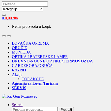
Search
for:
0
0,00
din
Nema proizvoda u korpi.
Open
Close
LOVAČKA OPREMA
ORUŽJE
MUNICIJA
OPTIKA I BATERIJSKE LAMPE
DNEVNO-NOĆNE OPTIKE/TERMOVOZIJA
GARDEROBA/OBUĆA
RAZNO
Akcije
TOP AKCIJE
Agencija za Lovni Turizam
SERVIS
Search
Pretraga
Pretraži