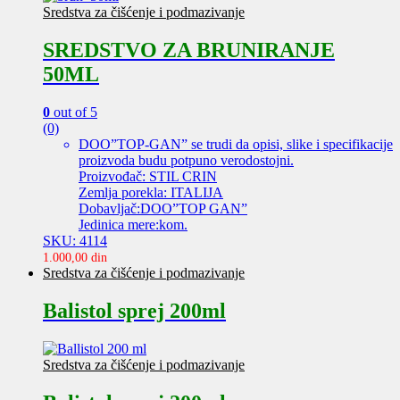
Sredstva za čišćenje i podmazivanje
SREDSTVO ZA BRUNIRANJE
50ML
0
out of 5
(0)
DOO”TOP-GAN” se trudi da opisi, slike i specifikacije
proizvoda budu potpuno verodostojni.
Proizvođač: STIL CRIN
Zemlja porekla: ITALIJA
Dobavljač:DOO”TOP GAN”
Jedinica mere:kom.
SKU: 4114
1.000,00
din
Sredstva za čišćenje i podmazivanje
Balistol sprej 200ml
Sredstva za čišćenje i podmazivanje