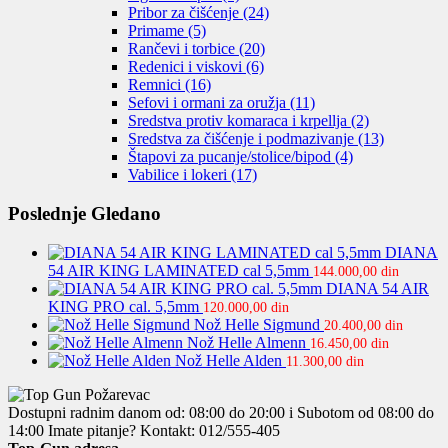
Pribor za čišćenje
(24)
Primame
(5)
Rančevi i torbice
(20)
Redenici i viskovi
(6)
Remnici
(16)
Sefovi i ormani za oružja
(11)
Sredstva protiv komaraca i krpellja
(2)
Sredstva za čišćenje i podmazivanje
(13)
Štapovi za pucanje/stolice/bipod
(4)
Vabilice i lokeri
(17)
Poslednje Gledano
DIANA
54 AIR KING LAMINATED cal 5,5mm
144.000,00
din
DIANA 54 AIR
KING PRO cal. 5,5mm
120.000,00
din
Nož Helle Sigmund
20.400,00
din
Nož Helle Almenn
16.450,00
din
Nož Helle Alden
11.300,00
din
Dostupni radnim danom od: 08:00 do 20:00 i Subotom od 08:00 do
14:00
Imate pitanje? Kontakt: 012/555-405