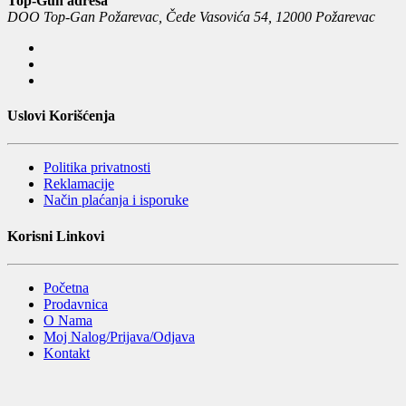
Top-Gun adresa
DOO Top-Gan Požarevac, Čede Vasovića 54, 12000 Požarevac
Uslovi Korišćenja
Politika privatnosti
Reklamacije
Način plaćanja i isporuke
Korisni Linkovi
Početna
Prodavnica
O Nama
Moj Nalog/Prijava/Odjava
Kontakt