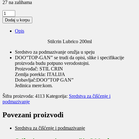
27 na zalihama
Stilcrin
Lubrico
Dodaj u korpu
200ml
quantity
Opis
Stilcrin Lubrico 200ml
Sredstvo za podmazivanje oružja u speju
DOO”TOP-GAN” se trudi da opisi, slike i specifikacije
proizvoda budu potpuno verodostojni.
Proizvođač: STIL CRIN
Zemlja porekla: ITALIJA
Dobavljač:DOO”TOP GAN”
Jedinica mere:kom.
Šifra proizvoda:
4113
Kategorija:
Sredstva za čišćenje i
podmazivanje
Povezani proizvodi
Sredstva za čišćenje i podmazivanje