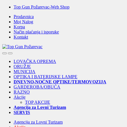
Skip
Skip
Top Gun Požarevac-Web Shop
to
to
Prodavnica
navigation
content
Moj Nalog
Korpa
Način plaćanja i isporuke
Kontakt
Open
Close
LOVAČKA OPREMA
ORUŽJE
MUNICIJA
OPTIKA I BATERIJSKE LAMPE
DNEVNO-NOĆNE OPTIKE/TERMOVOZIJA
GARDEROBA/OBUĆA
RAZNO
Akcije
TOP AKCIJE
Agencija za Lovni Turizam
SERVIS
Agencija za Lovni Turizam