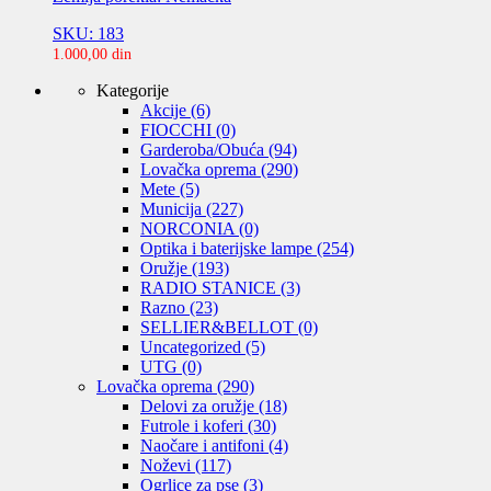
SKU: 183
1.000,00
din
Kategorije
Akcije
(6)
FIOCCHI
(0)
Garderoba/Obuća
(94)
Lovačka oprema
(290)
Mete
(5)
Municija
(227)
NORCONIA
(0)
Optika i baterijske lampe
(254)
Oružje
(193)
RADIO STANICE
(3)
Razno
(23)
SELLIER&BELLOT
(0)
Uncategorized
(5)
UTG
(0)
Lovačka oprema
(290)
Delovi za oružje
(18)
Futrole i koferi
(30)
Naočare i antifoni
(4)
Noževi
(117)
Ogrlice za pse
(3)