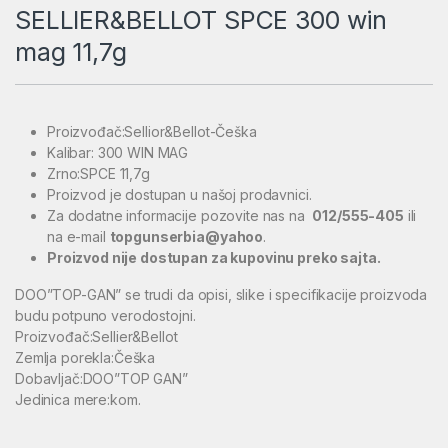
SELLIER&BELLOT SPCE 300 win
mag 11,7g
Proizvođač:Sellior&Bellot-Češka
Kalibar: 300 WIN MAG
Zrno:SPCE 11,7g
Proizvod je dostupan u našoj prodavnici.
Za dodatne informacije pozovite nas na
012/555-405
ili
na e-mail
topgunserbia@yahoo
.
Proizvod nije dostupan za kupovinu preko sajta.
DOO”TOP-GAN” se trudi da opisi, slike i specifikacije proizvoda
budu potpuno verodostojni.
Proizvođač:Sellier&Bellot
Zemlja porekla:Češka
Dobavljač:DOO”TOP GAN”
Jedinica mere:kom.