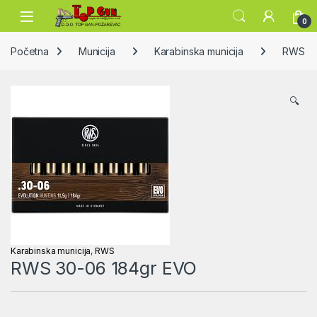
Skip to navigation
Skip to content
Open
0
Početna
Municija
Karabinska municija
RWS
🔍
Karabinska municija
,
RWS
RWS 30-06 184gr EVO