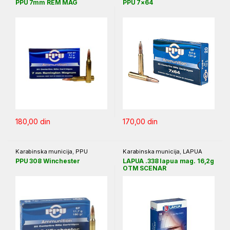
PPU 7mm REM MAG
PPU 7×64
180,00
din
170,00
din
Karabinska municija
,
PPU
Karabinska municija
,
LAPUA
PPU 308 Winchester
LAPUA .338 lapua mag. 16,2g
OTM SCENAR