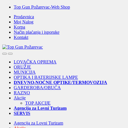
Skip
Skip
Top Gun Požarevac-Web Shop
to
to
Prodavnica
navigation
content
Moj Nalog
Korpa
Način plaćanja i isporuke
Kontakt
Open
Close
LOVAČKA OPREMA
ORUŽJE
MUNICIJA
OPTIKA I BATERIJSKE LAMPE
DNEVNO-NOĆNE OPTIKE/TERMOVOZIJA
GARDEROBA/OBUĆA
RAZNO
Akcije
TOP AKCIJE
Agencija za Lovni Turizam
SERVIS
Agencija za Lovni Turizam