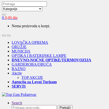
Search
for:
0
0,00
din
Nema proizvoda u korpi.
Open
Close
LOVAČKA OPREMA
ORUŽJE
MUNICIJA
OPTIKA I BATERIJSKE LAMPE
DNEVNO-NOĆNE OPTIKE/TERMOVOZIJA
GARDEROBA/OBUĆA
RAZNO
Akcije
TOP AKCIJE
Agencija za Lovni Turizam
SERVIS
Search
Pretraga
Pretraži