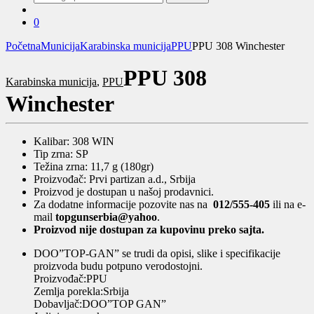
za:
0
Početna
Municija
Karabinska municija
PPU
PPU 308 Winchester
PPU 308
Karabinska municija
,
PPU
Winchester
Kalibar: 308 WIN
Tip zrna: SP
Težina zrna: 11,7 g (180gr)
Proizvođač: Prvi partizan a.d., Srbija
Proizvod je dostupan u našoj prodavnici.
Za dodatne informacije pozovite nas na
012/555-405
ili na e-
mail
topgunserbia@yahoo
.
Proizvod nije dostupan za kupovinu preko sajta.
DOO”TOP-GAN” se trudi da opisi, slike i specifikacije
proizvoda budu potpuno verodostojni.
Proizvođač:PPU
Zemlja porekla:Srbija
Dobavljač:DOO”TOP GAN”