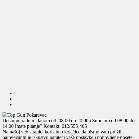
Dostupni radnim danom od: 08:00 do 20:00 i Subotom od 08:00 do
14:00
Imate pitanje? Kontakt: 012/555-405
Na našoj veb stranici koristimo kolačiće da bismo vam pružili
najrelevantnije iskustvo pamteći vaše postavke i ponovljene posete.