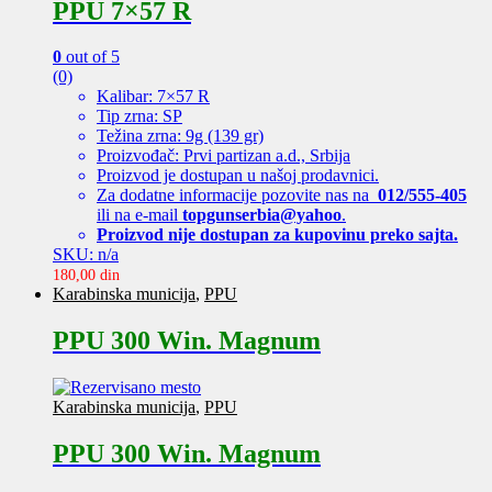
PPU 7×57 R
0
out of 5
(0)
Kalibar: 7×57 R
Tip zrna: SP
Težina zrna: 9g (139 gr)
Proizvođač: Prvi partizan a.d., Srbija
Proizvod je dostupan u našoj prodavnici.
Za dodatne informacije pozovite nas na
012/555-405
ili na e-mail
topgunserbia@yahoo
.
Proizvod nije dostupan za kupovinu preko sajta.
SKU: n/a
180,00
din
Karabinska municija
,
PPU
PPU 300 Win. Magnum
Karabinska municija
,
PPU
PPU 300 Win. Magnum