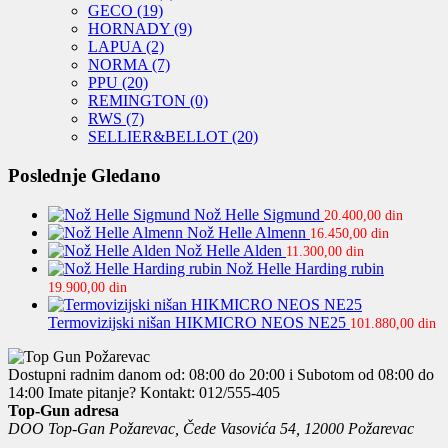
GECO
(19)
HORNADY
(9)
LAPUA
(2)
NORMA
(7)
PPU
(20)
REMINGTON
(0)
RWS
(7)
SELLIER&BELLOT
(20)
Poslednje Gledano
Nož Helle Sigmund
20.400,00
din
Nož Helle Almenn
16.450,00
din
Nož Helle Alden
11.300,00
din
Nož Helle Harding rubin
19.900,00
din
Termovizijski nišan HIKMICRO NEOS NE25
101.880,00
din
Dostupni radnim danom od: 08:00 do 20:00 i Subotom od 08:00 do
14:00
Imate pitanje? Kontakt: 012/555-405
Top-Gun adresa
DOO Top-Gan Požarevac, Čede Vasovića 54, 12000 Požarevac