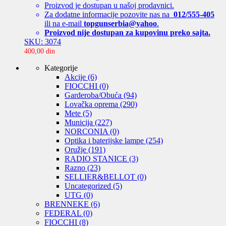
Proizvod je dostupan u našoj prodavnici.
Za dodatne informacije pozovite nas na
012/555-405
ili na e-mail
topgunserbia@yahoo
.
Proizvod nije dostupan za kupovinu preko sajta.
SKU: 3074
400,00
din
Kategorije
Akcije
(6)
FIOCCHI
(0)
Garderoba/Obuća
(94)
Lovačka oprema
(290)
Mete
(5)
Municija
(227)
NORCONIA
(0)
Optika i baterijske lampe
(254)
Oružje
(191)
RADIO STANICE
(3)
Razno
(23)
SELLIER&BELLOT
(0)
Uncategorized
(5)
UTG
(0)
BRENNEKE
(6)
FEDERAL
(0)
FIOCCHI
(8)