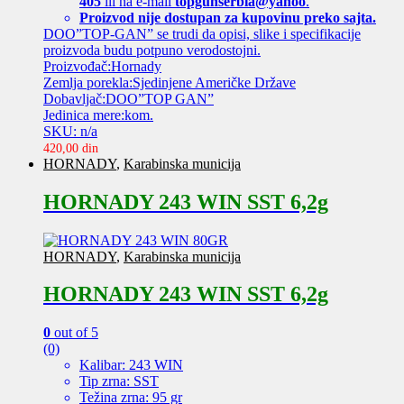
405
ili na e-mail
topgunserbia@yahoo
.
Proizvod nije dostupan za kupovinu preko sajta.
DOO”TOP-GAN” se trudi da opisi, slike i specifikacije
proizvoda budu potpuno verodostojni.
Proizvođač:Hornady
Zemlja porekla:Sjedinjene Američke Države
Dobavljač:DOO”TOP GAN”
Jedinica mere:kom.
SKU: n/a
420,00
din
HORNADY
,
Karabinska municija
HORNADY 243 WIN SST 6,2g
HORNADY
,
Karabinska municija
HORNADY 243 WIN SST 6,2g
0
out of 5
(0)
Kalibar: 243 WIN
Tip zrna: SST
Težina zrna: 95 gr