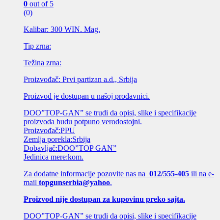
0
out of 5
(0)
Kalibar: 300 WIN. Mag.
Tip zrna:
Težina zrna:
Proizvođač: Prvi partizan a.d., Srbija
Proizvod je dostupan u našoj prodavnici.
DOO”TOP-GAN” se trudi da opisi, slike i specifikacije
proizvoda budu potpuno verodostojni.
Proizvođač:PPU
Zemlja porekla:Srbija
Dobavljač:DOO”TOP GAN”
Jedinica mere:kom.
Za dodatne informacije pozovite nas na
012/555-405
ili na e-
mail
topgunserbia@yahoo
.
Proizvod nije dostupan za kupovinu preko sajta.
DOO”TOP-GAN” se trudi da opisi, slike i specifikacije