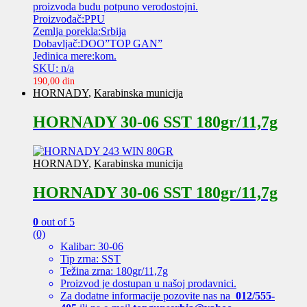
proizvoda budu potpuno verodostojni.
Proizvođač:PPU
Zemlja porekla:Srbija
Dobavljač:DOO”TOP GAN”
Jedinica mere:kom.
SKU: n/a
190,00
din
HORNADY
,
Karabinska municija
HORNADY 30-06 SST 180gr/11,7g
HORNADY
,
Karabinska municija
HORNADY 30-06 SST 180gr/11,7g
0
out of 5
(0)
Kalibar: 30-06
Tip zrna: SST
Težina zrna: 180gr/11,7g
Proizvod je dostupan u našoj prodavnici.
Za dodatne informacije pozovite nas na
012/555-