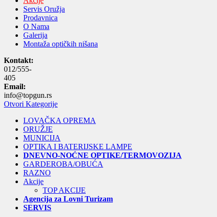
Akcije
Servis Oružja
Prodavnica
O Nama
Galerija
Montaža optičkih nišana
Kontakt:
012/555-
405
Email:
info@topgun.rs
Otvori Kategorije
LOVAČKA OPREMA
ORUŽJE
MUNICIJA
OPTIKA I BATERIJSKE LAMPE
DNEVNO-NOĆNE OPTIKE/TERMOVOZIJA
GARDEROBA/OBUĆA
RAZNO
Akcije
TOP AKCIJE
Agencija za Lovni Turizam
SERVIS