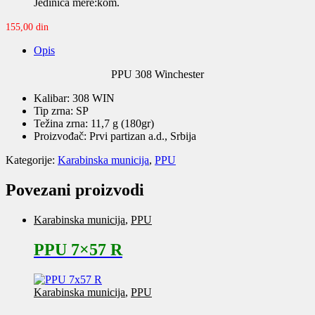
Jedinica mere:kom.
155,00
din
Opis
PPU 308 Winchester
Kalibar: 308 WIN
Tip zrna: SP
Težina zrna: 11,7 g (180gr)
Proizvođač: Prvi partizan a.d., Srbija
Kategorije:
Karabinska municija
,
PPU
Povezani proizvodi
Karabinska municija
,
PPU
PPU 7×57 R
Karabinska municija
,
PPU