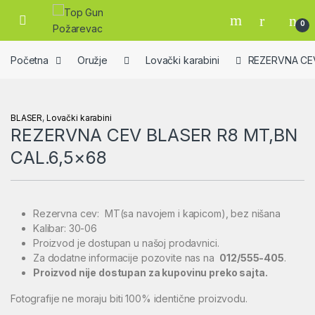
Skip to navigation
Skip to content
Open
0
Početna
Oružje
Lovački karabini
REZERVNA CEV
BLASER
,
Lovački karabini
REZERVNA CEV BLASER R8 MT,BN
CAL.6,5×68
Rezervna cev: MT(sa navojem i kapicom), bez nišana
Kalibar: 30-06
Proizvod je dostupan u našoj prodavnici.
Za dodatne informacije pozovite nas na
012/555-405
.
Proizvod nije dostupan za kupovinu preko sajta.
Fotografije ne moraju biti 100% identične proizvodu.