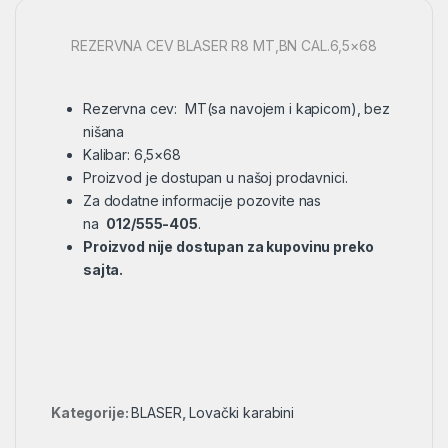
REZERVNA CEV BLASER R8 MT,BN CAL.6,5×68
Rezervna cev: MT(sa navojem i kapicom), bez
nišana
Kalibar: 6,5×68
Proizvod je dostupan u našoj prodavnici.
Za dodatne informacije pozovite nas
na
012/555-405
.
Proizvod nije dostupan za kupovinu preko
sajta.
Kategorije:
BLASER
,
Lovački karabini