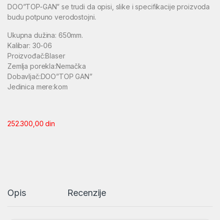
DOO”TOP-GAN” se trudi da opisi, slike i specifikacije proizvoda
budu potpuno verodostojni.
Ukupna dužina: 650mm.
Kalibar: 30-06
Proizvođač:Blaser
Zemlja porekla:Nemačka
Dobavljač:DOO”TOP GAN”
Jedinica mere:kom
252.300,00
din
Opis
Recenzije