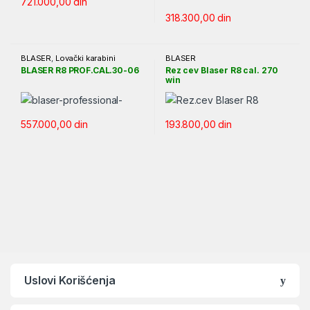
721.000,00
din
318.300,00
din
BLASER
,
Lovački karabini
BLASER
BLASER R8 PROF.CAL.30-06
Rez cev Blaser R8 cal. 270
win
557.000,00
din
193.800,00
din
Uslovi Korišćenja