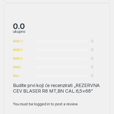
0.0
ukupno
0
0
0
0
0
Budite prvi koji će recenzirati „REZERVNA
CEV BLASER R8 MT,BN CAL.6,5×68“
You must be
logged in
to post a review.