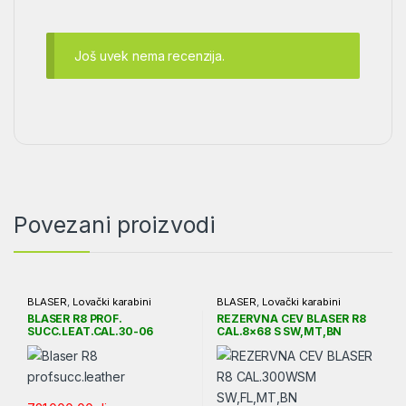
Još uvek nema recenzija.
Povezani proizvodi
BLASER
,
Lovački karabini
BLASER
,
Lovački karabini
BLASER R8 PROF.
REZERVNA CEV BLASER R8
SUCC.LEAT.CAL.30-06
CAL.8×68 S SW,MT,BN
MT,BN