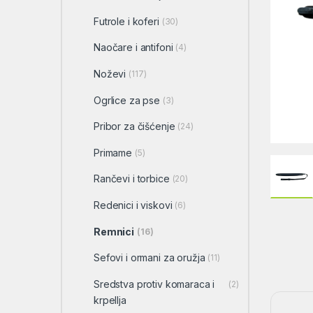
Futrole i koferi
(30)
Naočare i antifoni
(4)
Noževi
(117)
Ogrlice za pse
(3)
Pribor za čišćenje
(24)
Primame
(5)
Rančevi i torbice
(20)
Redenici i viskovi
(6)
Remnici
(16)
Sefovi i ormani za oružja
(11)
Sredstva protiv komaraca i
(2)
krpellja