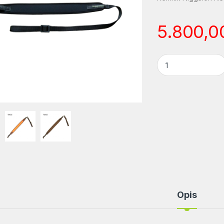
5.800,
Remnik Niggeloh N
Opis