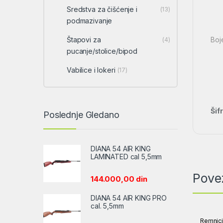
Sredstva za čišćenje i
(13)
podmazivanje
Štapovi za
Boje
(4)
pucanje/stolice/bipod
Vabilice i lokeri
(17)
Šif
Poslednje Gledano
DIANA 54 AIR KING
LAMINATED cal 5,5mm
Pove
144.000,00
din
DIANA 54 AIR KING PRO
cal. 5,5mm
Remnic