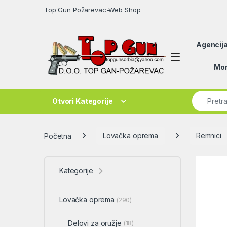
Skip to navigation
Skip to content
Top Gun Požarevac-Web Shop
Agencija
Open
Mon
Search fo
Otvori Kategorije
Početna
Lovačka oprema
Remnici
Kategorije
Lovačka oprema
(290)
Delovi za oružje
(18)