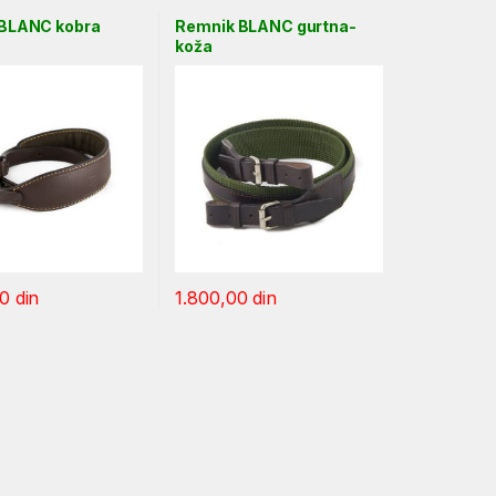
BLANC kobra
Remnik BLANC gurtna-
koža
00
din
1.800,00
din