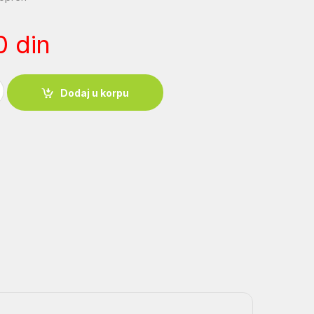
00
din
eopren quantity
Dodaj u korpu