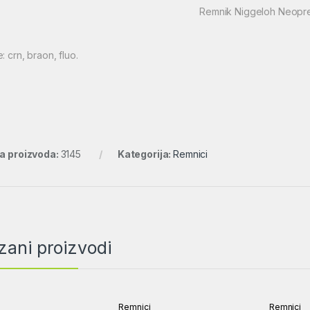
Remnik Niggeloh Neopr
: crn, braon, fluo.
ra proizvoda:
3145
Kategorija:
Remnici
zani proizvodi
i
Remnici
Remnici