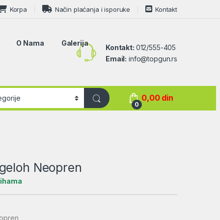
Korpa
Način plaćanja i isporuke
Kontakt
O Nama
Galerija
Kontakt:
012/555-405
Email:
info@topgun.rs
0,00
din
0
geloh Neopren
lihama
eopren