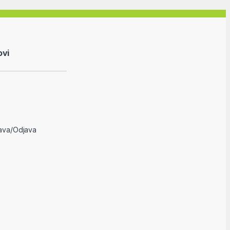
ovi
java/Odjava