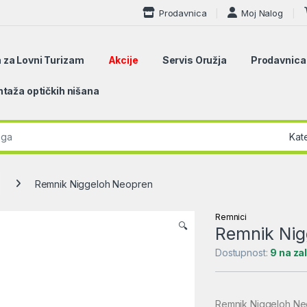
Prodavnica
Moj Nalog
 za Lovni Turizam
Akcije
Servis Oružja
Prodavnica
taža optičkih nišana
r:
Remnik Niggeloh Neopren
Remnici
🔍
Remnik Nig
Dostupnost:
9 na za
Remnik Niggeloh N