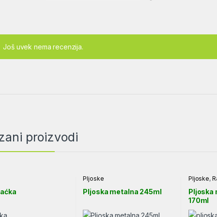
Još uvek nema recenzija.
zani proizvodi
Pljoske
Pljoske
,
R
raćka
Pljoska metalna 245ml
Pljoska
170ml