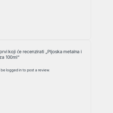
prvi koji će recenzirati „Pljoska metalna i
za 100ml“
t be
logged in
to post a review.