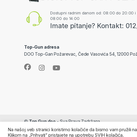
Dostupni radnim danom od: 08:00 do 20:00 i
08:00 do 14:00
Imate pitanje? Kontakt: 01
Top-Gun adresa
DOO Top-Gan Požarevac, Čede Vasovića 54, 12000 Po
©
Top Gun doo
- Sva Prava Zadržana
Na našoj veb stranici koristimo kolačiće da bismo vam pružili 
Klikom na „Prihvati“ pristajete na upotrebu SVIH kolačića.