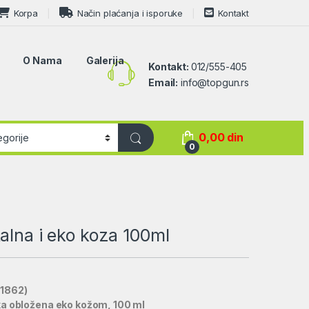
Korpa
Način plaćanja i isporuke
Kontakt
O Nama
Galerija
Kontakt:
012/555-405
Email:
info@topgun.rs
0,00
din
0
alna i eko koza 100ml
1862)
ka obložena eko kožom, 100 ml