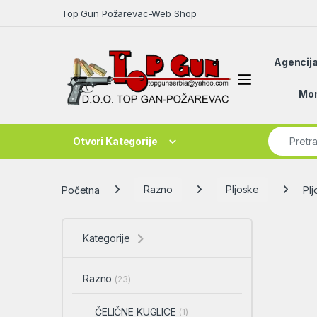
Skip to navigation
Skip to content
Top Gun Požarevac-Web Shop
Agencija
Open
Mon
Search fo
Otvori Kategorije
Početna
Razno
Pljoske
Plj
Kategorije
Razno
(23)
ČELIČNE KUGLICE
(1)