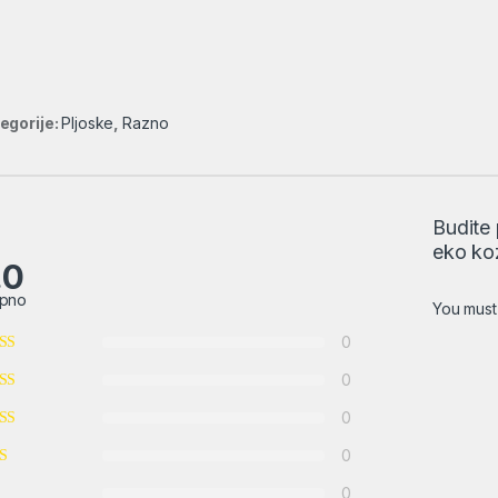
egorije:
Pljoske
,
Razno
Budite 
eko ko
.0
pno
You mus
0
0
0
0
0