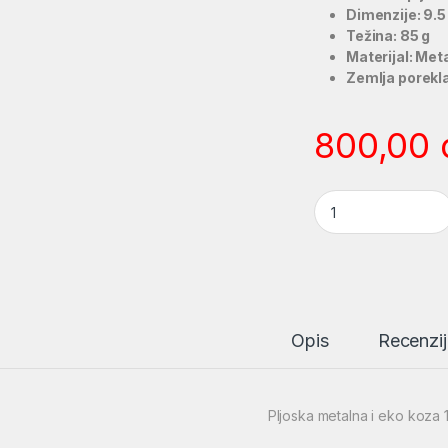
Dimenzije: 9.5
Težina: 85 g
Materijal: Met
Zemlja porekla
800,00
Pljoska metalna i 
Opis
Recenzij
Pljoska metalna i eko koza 