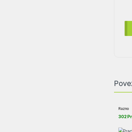
Pove
Razno
302 P