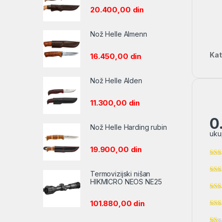
20.400,00
din
Nož Helle Almenn
Kat
16.450,00
din
Nož Helle Alden
11.300,00
din
0
Nož Helle Harding rubin
uku
19.900,00
din
Termovizijski nišan
HIKMICRO NEOS NE25
101.880,00
din