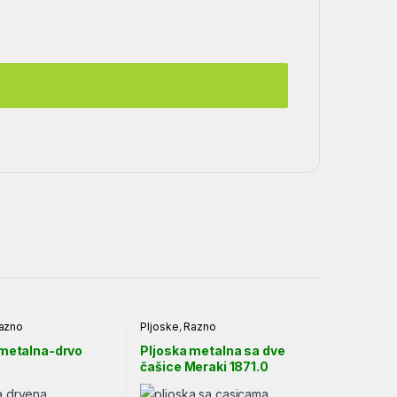
azno
Pljoske
,
Razno
 metalna-drvo
Pljoska metalna sa dve
čašice Meraki 1871.0