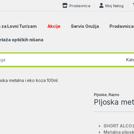
Prodavnica
Moj Nalog
 za Lovni Turizam
Akcije
Servis Oružja
Prodavnica
taža optičkih nišana
r:
oska metalna i eko koza 100ml
Pljoske
,
Razno
Pljoska met
SHORT ALCO (
Metalna pljos