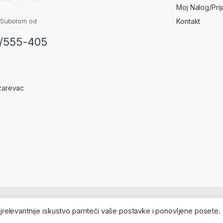
Moj Nalog/Pri
 Subotom od
Kontakt
2/555-405
žarevac
najrelevantnije iskustvo pamteći vaše postavke i ponovljene posete.