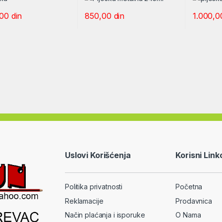
,00
din
850,00
din
1.000,
Uslovi Korišćenja
Korisni Link
Politika privatnosti
Početna
Reklamacije
Prodavnica
Način plaćanja i isporuke
O Nama