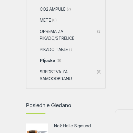
CO2 AMPULE
(2)
METE
(0)
OPREMA ZA
(2)
PIKADO/STRELICE
PIKADO TABLE
(2)
Pljoske
(5)
SREDSTVA ZA
(8)
SAMOODBRANU
Poslednje Gledano
Nož Helle Sigmund