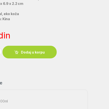
 x 6.9 x 2.2 cm
al, eko koža
: Kina
din
eko koza 100ml quantity
Dodaj u korpu
e
100ml