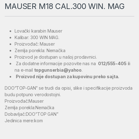
MAUSER M18 CAL.300 WIN. MAG
Lovački karabin Mauser
Kalibar: 300 WIN MAG.
Proizvođač: Mauser
Zemlja porekla: Nemačka
Proizvod je dostupan u našoj prodavnici.
Za dodatne informacije pozovite nas na
012/555-405
ili
na e-mail
topgunserbia@yahoo
.
Proizvod nije dostupan za kupovinu preko sajta.
DOO”TOP-GAN” se trudi da opisi, slike i specifikacije proizvoda
budu potpuno verodostojni.
Proizvođač:Mauser
Zemlja porekla:Nemačka
Dobavljač:DOO”TOP GAN”
Jedinica mere:kom