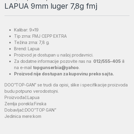
LAPUA 9mm luger 7,8g fmj
Kalibar: 9×19
Tip zrna: FMJ CEPP EXTRA
Težina zrna: 7,8 g.
Brend: Lapua
Proizvod je dostupan u našoj prodavnici.
Za dodatne informacije pozovite nas na
012/555-405
ili
na e-mail
topgunserbia@yahoo
.
Proizvod nije dostupan za kupovinu preko sajta.
DOO”TOP-GAN” se trudi da opisi, slike i specifikacije proizvoda
budu potpuno verodostojni.
Proizvođač:Lapua
Zemlja porekla:Finska
Dobavljač:DOO”TOP GAN”
Jedinica mere:kom