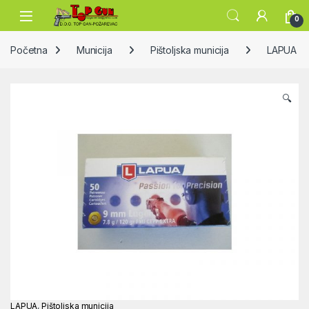
Skip to navigation
Skip to content
Open
0
Početna
Municija
Pištoljska municija
LAPUA
🔍
LAPUA
,
Pištoljska municija