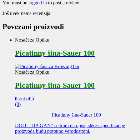
You must be
logged in
to post a review.
Još uvek nema recenzija.
Povezani proizvodi
Nosači za Optiku
Picatinny šina-Sauer 100
Nosači za Optiku
Picatinny šina-Sauer 100
0
out of 5
(0)
Picatinny šina-Sauer 100
DOO”TOP-GAN” se trudi da opisi, slike i specifikacije
proizvoda budu potpuno verodostojni.