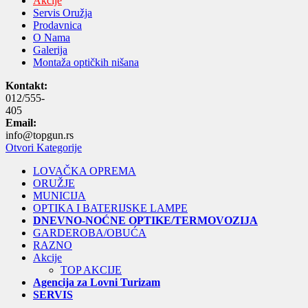
Akcije
Servis Oružja
Prodavnica
O Nama
Galerija
Montaža optičkih nišana
Kontakt:
012/555-
405
Email:
info@topgun.rs
Otvori Kategorije
LOVAČKA OPREMA
ORUŽJE
MUNICIJA
OPTIKA I BATERIJSKE LAMPE
DNEVNO-NOĆNE OPTIKE/TERMOVOZIJA
GARDEROBA/OBUĆA
RAZNO
Akcije
TOP AKCIJE
Agencija za Lovni Turizam
SERVIS