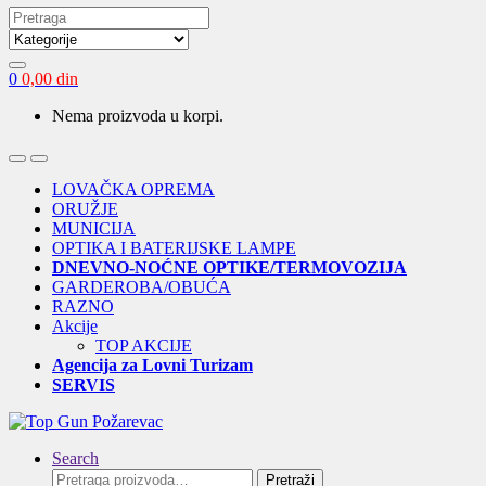
Search
for:
0
0,00
din
Nema proizvoda u korpi.
Open
Close
LOVAČKA OPREMA
ORUŽJE
MUNICIJA
OPTIKA I BATERIJSKE LAMPE
DNEVNO-NOĆNE OPTIKE/TERMOVOZIJA
GARDEROBA/OBUĆA
RAZNO
Akcije
TOP AKCIJE
Agencija za Lovni Turizam
SERVIS
Search
Pretraga
Pretraži