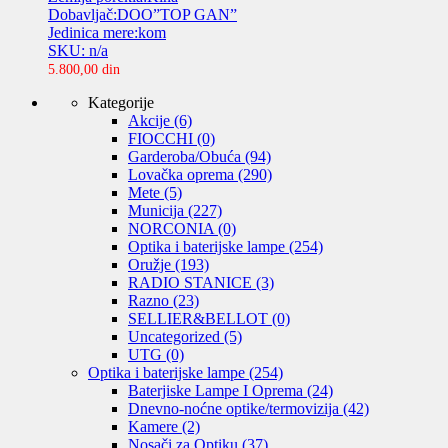
Dobavljač:DOO”TOP GAN”
Jedinica mere:kom
SKU: n/a
5.800,00
din
Kategorije
Akcije
(6)
FIOCCHI
(0)
Garderoba/Obuća
(94)
Lovačka oprema
(290)
Mete
(5)
Municija
(227)
NORCONIA
(0)
Optika i baterijske lampe
(254)
Oružje
(193)
RADIO STANICE
(3)
Razno
(23)
SELLIER&BELLOT
(0)
Uncategorized
(5)
UTG
(0)
Optika i baterijske lampe
(254)
Baterjiske Lampe I Oprema
(24)
Dnevno-noćne optike/termovizija
(42)
Kamere
(2)
Nosači za Optiku
(37)