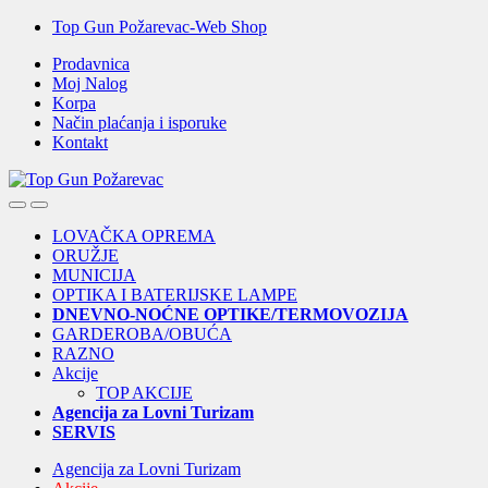
Skip
Skip
Top Gun Požarevac-Web Shop
to
to
Prodavnica
navigation
content
Moj Nalog
Korpa
Način plaćanja i isporuke
Kontakt
Open
Close
LOVAČKA OPREMA
ORUŽJE
MUNICIJA
OPTIKA I BATERIJSKE LAMPE
DNEVNO-NOĆNE OPTIKE/TERMOVOZIJA
GARDEROBA/OBUĆA
RAZNO
Akcije
TOP AKCIJE
Agencija za Lovni Turizam
SERVIS
Agencija za Lovni Turizam