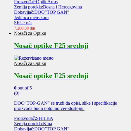
Proizvođač:Optik Arms
Zemlja porekla:Bosna i Hercegovina
Dobavljač:DOO”TOP GAN”
Jedinica mere:kom
SKU: n/a
7.200,00
din
Nosači za Optiku
Nosač optike F25 srednji
Nosači za Optiku
Nosač optike F25 srednji
0
out of 5
(0)
DOO”TOP-GAN” se trudi da opisi, slike i specifikacije
proizvoda budu potpuno verodostojni.
Proizvođač:SHILBA
Zemlja porekla:Kina
Dobavljač:DOO”TOP GAN”