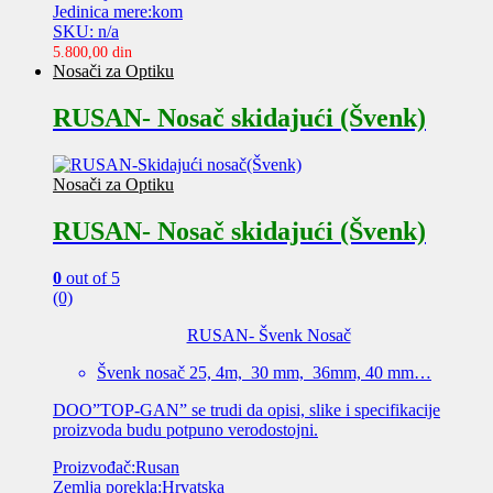
Jedinica mere:kom
SKU: n/a
5.800,00
din
Nosači za Optiku
RUSAN- Nosač skidajući (Švenk)
Nosači za Optiku
RUSAN- Nosač skidajući (Švenk)
0
out of 5
(0)
RUSAN- Švenk Nosač
Švenk nosač 25, 4m, 30 mm, 36mm, 40 mm…
DOO”TOP-GAN” se trudi da opisi, slike i specifikacije
proizvoda budu potpuno verodostojni.
Proizvođač:Rusan
Zemlja porekla:Hrvatska