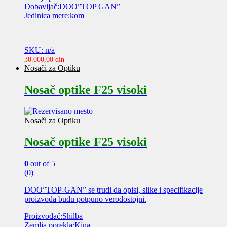
Dobavljač:DOO”TOP GAN”
Jedinica mere:kom
SKU: n/a
30.000,00
din
Nosači za Optiku
Nosač optike F25 visoki
Nosači za Optiku
Nosač optike F25 visoki
0
out of 5
(0)
DOO”TOP-GAN” se trudi da opisi, slike i specifikacije
proizvoda budu potpuno verodostojni.
Proizvođač:Shilba
Zemlja porekla:Kina