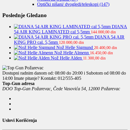
Optički nišani/ dvogledi/teleskopi
(147)
Poslednje Gledano
DIANA
54 AIR KING LAMINATED cal 5,5mm
144.000,00
din
DIANA 54 AIR
KING PRO cal. 5,5mm
120.000,00
din
Nož Helle Sigmund
20.400,00
din
Nož Helle Almenn
16.450,00
din
Nož Helle Alden
11.300,00
din
Dostupni radnim danom od: 08:00 do 20:00 i Subotom od 08:00 do
14:00
Imate pitanje? Kontakt: 012/555-405
Top-Gun adresa
DOO Top-Gan Požarevac, Čede Vasovića 54, 12000 Požarevac
Uslovi Korišćenja