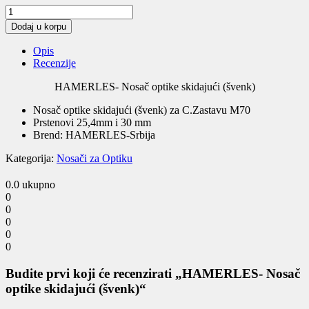
HAMERLES-
Nosač
Dodaj u korpu
optike
skidajući
Opis
(švenk)
Recenzije
quantity
HAMERLES- Nosač optike skidajući (švenk)
Nosač optike skidajući (švenk) za C.Zastavu M70
Prstenovi 25,4mm i 30 mm
Brend: HAMERLES-Srbija
Kategorija:
Nosači za Optiku
0.0
ukupno
0
0
0
0
0
Budite prvi koji će recenzirati „HAMERLES- Nosač
optike skidajući (švenk)“