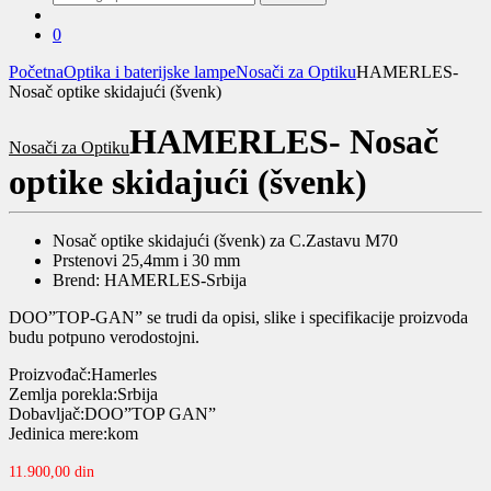
za:
0
Početna
Optika i baterijske lampe
Nosači za Optiku
HAMERLES-
Nosač optike skidajući (švenk)
HAMERLES- Nosač
Nosači za Optiku
optike skidajući (švenk)
Nosač optike skidajući (švenk) za C.Zastavu M70
Prstenovi 25,4mm i 30 mm
Brend: HAMERLES-Srbija
DOO”TOP-GAN” se trudi da opisi, slike i specifikacije proizvoda
budu potpuno verodostojni.
Proizvođač:Hamerles
Zemlja porekla:Srbija
Dobavljač:DOO”TOP GAN”
Jedinica mere:kom
11.900,00
din