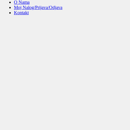
O Nama
Moj Nalog/Prijava/Odjava
Kontakt