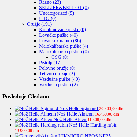
Razno
(23)
SELLIER&BELLOT
(0)
Uncategorized
(5)
UTG
(0)
Oružje
(191)
Kombinovane puške
(0)
Lovačke puške
(40)
Lovački karabini
(86)
Malokalibarske puške
(4)
Malokalibarski pištolji
(0)
GSG
(0)
Pištolji
(17)
Polovno oružje
(0)
Tetivno oružije
(2)
Vazdušne puške
(40)
Vazdušni pištolji
(2)
Poslednje Gledano
Nož Helle Sigmund
20.400,00
din
Nož Helle Almenn
16.450,00
din
Nož Helle Alden
11.300,00
din
Nož Helle Harding rubin
19.900,00
din