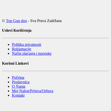
©
Top Gun doo
- Sva Prava Zadržana
Uslovi Korišćenja
Politika privatnosti
Reklamacije
Način plaćanja i isporuke
Korisni Linkovi
Početna
Prodavnica
O Nama
Moj Nalog/Prijava/Odjava
Kontakt