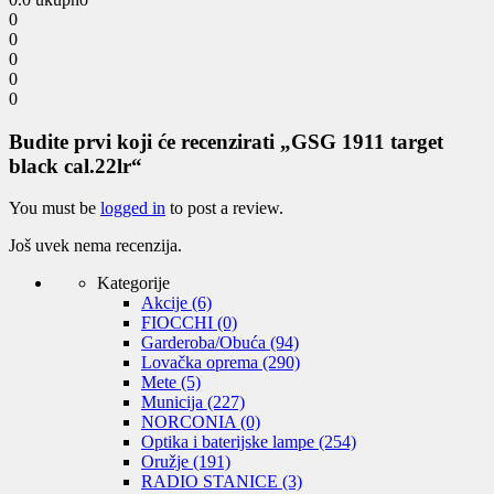
0
0
0
0
0
Budite prvi koji će recenzirati „GSG 1911 target
black cal.22lr“
You must be
logged in
to post a review.
Još uvek nema recenzija.
Kategorije
Akcije
(6)
FIOCCHI
(0)
Garderoba/Obuća
(94)
Lovačka oprema
(290)
Mete
(5)
Municija
(227)
NORCONIA
(0)
Optika i baterijske lampe
(254)
Oružje
(191)
RADIO STANICE
(3)