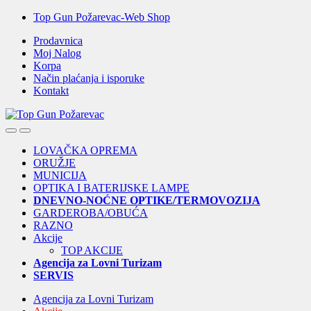
Skip
Skip
Top Gun Požarevac-Web Shop
to
to
Prodavnica
navigation
content
Moj Nalog
Korpa
Način plaćanja i isporuke
Kontakt
Open
Close
LOVAČKA OPREMA
ORUŽJE
MUNICIJA
OPTIKA I BATERIJSKE LAMPE
DNEVNO-NOĆNE OPTIKE/TERMOVOZIJA
GARDEROBA/OBUĆA
RAZNO
Akcije
TOP AKCIJE
Agencija za Lovni Turizam
SERVIS
Agencija za Lovni Turizam