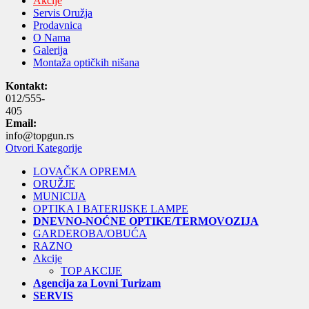
Akcije
Servis Oružja
Prodavnica
O Nama
Galerija
Montaža optičkih nišana
Kontakt:
012/555-
405
Email:
info@topgun.rs
Otvori Kategorije
LOVAČKA OPREMA
ORUŽJE
MUNICIJA
OPTIKA I BATERIJSKE LAMPE
DNEVNO-NOĆNE OPTIKE/TERMOVOZIJA
GARDEROBA/OBUĆA
RAZNO
Akcije
TOP AKCIJE
Agencija za Lovni Turizam
SERVIS