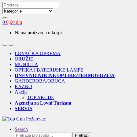
Search
for:
0
0,00
din
Nema proizvoda u korpi.
Open
Close
LOVAČKA OPREMA
ORUŽJE
MUNICIJA
OPTIKA I BATERIJSKE LAMPE
DNEVNO-NOĆNE OPTIKE/TERMOVOZIJA
GARDEROBA/OBUĆA
RAZNO
Akcije
TOP AKCIJE
Agencija za Lovni Turizam
SERVIS
Search
Pretraga
Pretraži