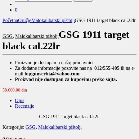
za:
0
Početna
Oružje
Malokalibarski pištolji
GSG 1911 target black cal.22lr
GSG 1911 target
GSG
,
Malokalibarski pištolji
black cal.22lr
Proizvod je dostupan u našoj prodavnici.
Za dodatne informacije pozovite nas na
012/555-405
ili na e-
mail
topgunserbia@yahoo.com.
Proizvod nije dostupan za kupovinu preko sajta.
58.600,00
din
Opis
Recenzije
GSG 1911 target black cal.22lr
Kategorije:
GSG
,
Malokalibarski pištolji
0.0
ukupno