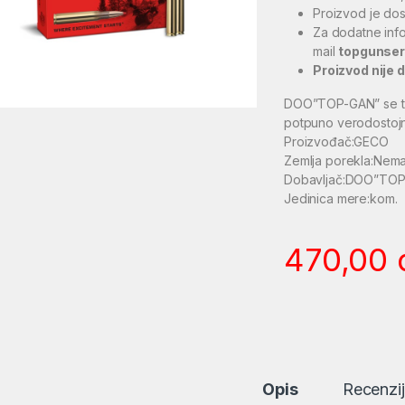
Proizvod je dos
Za dodatne inf
mail
topgunse
Proizvod nije 
DOO”TOP-GAN” se trud
potpuno verodostojn
Proizvođač:GECO
Zemlja porekla:Nem
Dobavljač:DOO”TOP
Jedinica mere:kom.
470,00
Opis
Recenzi