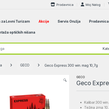
Prodavnica
Moj Nalog
 za Lovni Turizam
Akcije
Servis Oružja
Prodavnica
taža optičkih nišana
r:
ja
GECO
Geco Express 300 win. mag 10,7g
GECO
🔍
Geco Expre
Kalibar:300 win
Težina zrna: 1