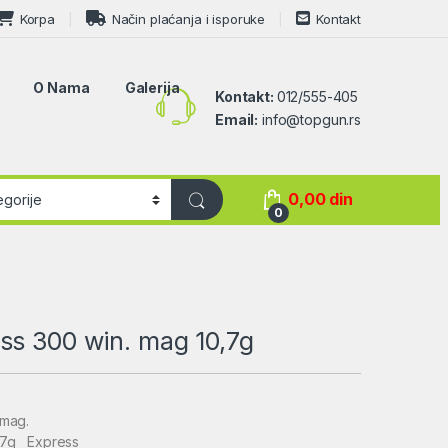
Korpa
Način plaćanja i isporuke
Kontakt
O Nama
Galerija
Kontakt:
012/555-405
Email:
info@topgun.rs
0,00
din
0
ss 300 win. mag 10,7g
.mag.
0,7g Express