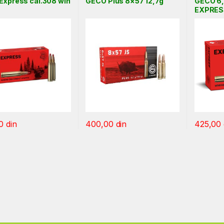
Express cal.308 win
GECO Plus 8×57 12,7g
GECO 6
EXPRESS
00
din
400,00
din
425,00