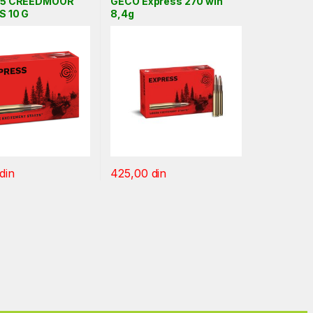
,5 CREEDMOOR
GECO Express 270 win
 10 G
8,4g
din
425,00
din