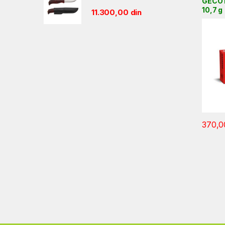
GECO 
10,7 g
11.300,00
din
370,