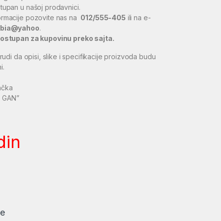
tupan u našoj prodavnici.
ormacije pozovite nas na
012/555-405
ili na e-
rbia@yahoo
.
dostupan za kupovinu preko sajta.
i da opisi, slike i specifikacije proizvoda budu
i.
ačka
 GAN”
din
je