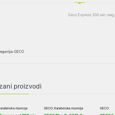
Geco Express 300 win. mag
egorija:
GECO
zani proizvodi
arabinska municija
GECO
,
Karabinska municija
GECO