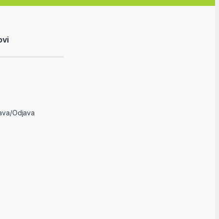
ovi
java/Odjava