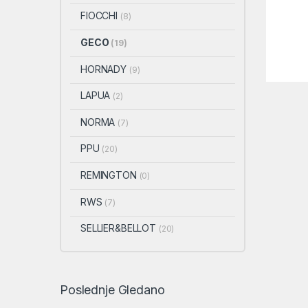
FIOCCHI
(8)
GECO
(19)
HORNADY
(9)
LAPUA
(2)
NORMA
(7)
PPU
(20)
REMINGTON
(0)
RWS
(7)
SELLIER&BELLOT
(20)
Poslednje Gledano