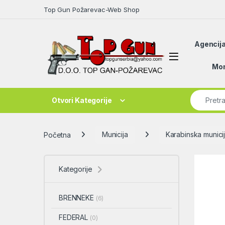
Skip to navigation
Skip to content
Top Gun Požarevac-Web Shop
Agencija
Open
Mon
Search fo
Otvori Kategorije
Početna
Municija
Karabinska munici
Kategorije
BRENNEKE
(6)
FEDERAL
(0)