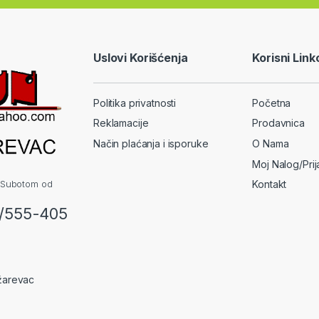
Uslovi Korišćenja
Korisni Link
Politika privatnosti
Početna
Reklamacije
Prodavnica
Način plaćanja i isporuke
O Nama
Moj Nalog/Pri
 Subotom od
Kontakt
2/555-405
žarevac