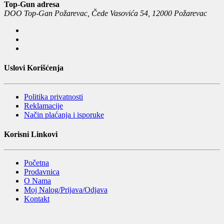
Top-Gun adresa
DOO Top-Gan Požarevac, Čede Vasovića 54, 12000 Požarevac
Uslovi Korišćenja
Politika privatnosti
Reklamacije
Način plaćanja i isporuke
Korisni Linkovi
Početna
Prodavnica
O Nama
Moj Nalog/Prijava/Odjava
Kontakt