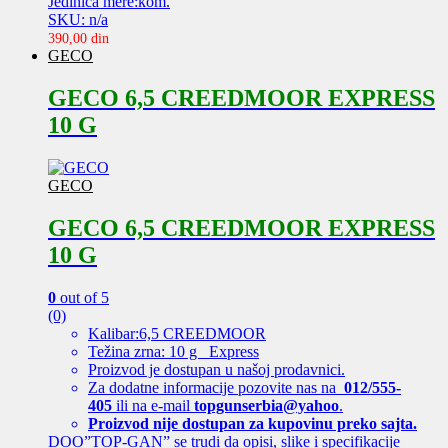
Jedinica mere:kom.
SKU: n/a
390,00
din
GECO
GECO 6,5 CREEDMOOR EXPRESS
10 G
GECO
GECO 6,5 CREEDMOOR EXPRESS
10 G
0
out of 5
(0)
Kalibar:6,5 CREEDMOOR
Težina zrna: 10 g Express
Proizvod je dostupan u našoj prodavnici.
Za dodatne informacije pozovite nas na
012/555-
405
ili na e-mail
topgunserbia@yahoo
.
Proizvod nije dostupan za kupovinu preko sajta.
DOO”TOP-GAN” se trudi da opisi, slike i specifikacije