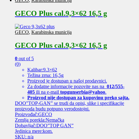
GECO
,
Karabinska municija
GECO Plus cal.9,3×62 16,5 g
GECO
,
Karabinska municija
GECO Plus cal.9,3×62 16,5 g
0
out of 5
(0)
Kalibar:9.3×62
Težina zrna: 16,5g
Proizvod je dostupan u našoj prodavnici.
Za dodatne informacije pozovite nas na
012/555-
405
ili na e-mail
topgunserbia@yahoo
.
Proizvod nije dostupan za kupovinu preko sajta.
DOO”TOP-GAN” se trudi da opisi, slike i specifikacije
proizvoda budu potpuno verodostojni.
Proizvođač:GECO
Zemlja porekla:Nemačka
Dobavljač:DOO”TOP GAN”
Jedinica mere:kom.
SKU: n/a