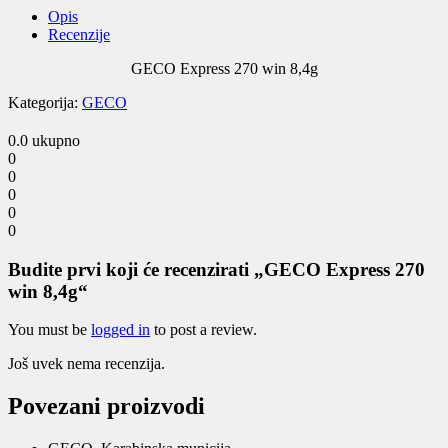
Opis
Recenzije
GECO Express 270 win 8,4g
Kategorija:
GECO
0.0
ukupno
0
0
0
0
0
Budite prvi koji će recenzirati „GECO Express 270
win 8,4g“
You must be
logged in
to post a review.
Još uvek nema recenzija.
Povezani proizvodi