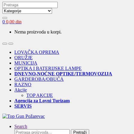
Search
for:
0
0,00
din
Nema proizvoda u korpi.
Open
Close
LOVAČKA OPREMA
ORUŽJE
MUNICIJA
OPTIKA I BATERIJSKE LAMPE
DNEVNO-NOĆNE OPTIKE/TERMOVOZIJA
GARDEROBA/OBUĆA
RAZNO
Akcije
TOP AKCIJE
Agencija za Lovni Turizam
SERVIS
Search
Pretraga
Pretraži