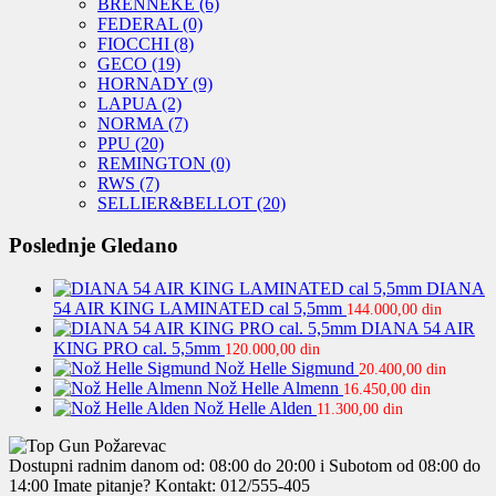
BRENNEKE
(6)
FEDERAL
(0)
FIOCCHI
(8)
GECO
(19)
HORNADY
(9)
LAPUA
(2)
NORMA
(7)
PPU
(20)
REMINGTON
(0)
RWS
(7)
SELLIER&BELLOT
(20)
Poslednje Gledano
DIANA
54 AIR KING LAMINATED cal 5,5mm
144.000,00
din
DIANA 54 AIR
KING PRO cal. 5,5mm
120.000,00
din
Nož Helle Sigmund
20.400,00
din
Nož Helle Almenn
16.450,00
din
Nož Helle Alden
11.300,00
din
Dostupni radnim danom od: 08:00 do 20:00 i Subotom od 08:00 do
14:00
Imate pitanje? Kontakt: 012/555-405