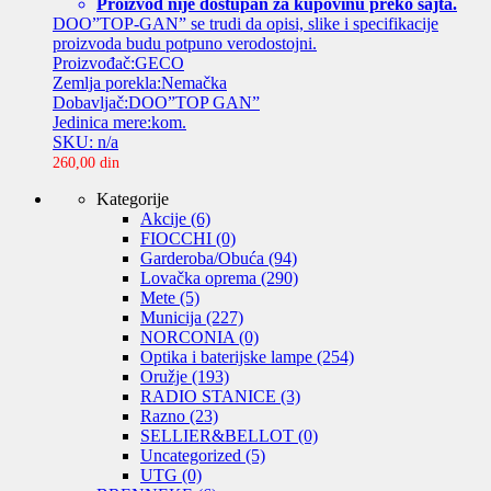
Proizvod nije dostupan za kupovinu preko sajta.
DOO”TOP-GAN” se trudi da opisi, slike i specifikacije
proizvoda budu potpuno verodostojni.
Proizvođač:GECO
Zemlja porekla:Nemačka
Dobavljač:DOO”TOP GAN”
Jedinica mere:kom.
SKU: n/a
260,00
din
Kategorije
Akcije
(6)
FIOCCHI
(0)
Garderoba/Obuća
(94)
Lovačka oprema
(290)
Mete
(5)
Municija
(227)
NORCONIA
(0)
Optika i baterijske lampe
(254)
Oružje
(193)
RADIO STANICE
(3)
Razno
(23)
SELLIER&BELLOT
(0)
Uncategorized
(5)
UTG
(0)