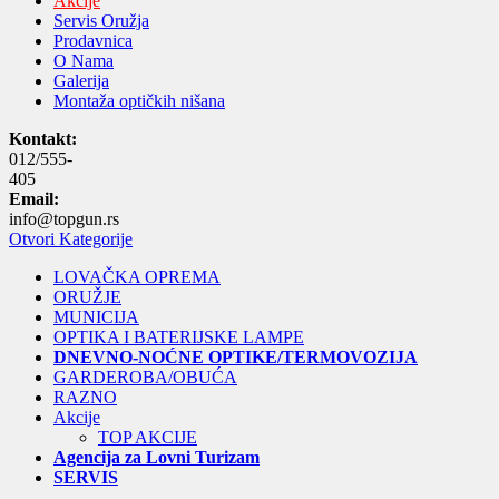
Akcije
Servis Oružja
Prodavnica
O Nama
Galerija
Montaža optičkih nišana
Kontakt:
012/555-
405
Email:
info@topgun.rs
Otvori Kategorije
LOVAČKA OPREMA
ORUŽJE
MUNICIJA
OPTIKA I BATERIJSKE LAMPE
DNEVNO-NOĆNE OPTIKE/TERMOVOZIJA
GARDEROBA/OBUĆA
RAZNO
Akcije
TOP AKCIJE
Agencija za Lovni Turizam
SERVIS