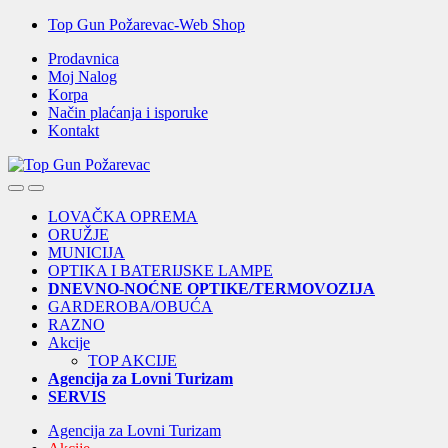
Skip
Skip
Top Gun Požarevac-Web Shop
to
to
Prodavnica
navigation
content
Moj Nalog
Korpa
Način plaćanja i isporuke
Kontakt
Open
Close
LOVAČKA OPREMA
ORUŽJE
MUNICIJA
OPTIKA I BATERIJSKE LAMPE
DNEVNO-NOĆNE OPTIKE/TERMOVOZIJA
GARDEROBA/OBUĆA
RAZNO
Akcije
TOP AKCIJE
Agencija za Lovni Turizam
SERVIS
Agencija za Lovni Turizam