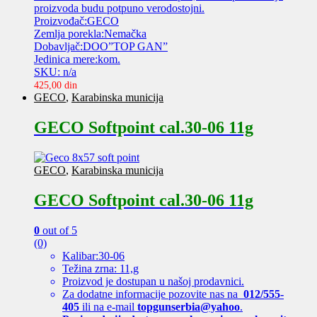
proizvoda budu potpuno verodostojni.
Proizvođač:GECO
Zemlja porekla:Nemačka
Dobavljač:DOO”TOP GAN”
Jedinica mere:kom.
SKU: n/a
425,00
din
GECO
,
Karabinska municija
GECO Softpoint cal.30-06 11g
GECO
,
Karabinska municija
GECO Softpoint cal.30-06 11g
0
out of 5
(0)
Kalibar:30-06
Težina zrna: 11,g
Proizvod je dostupan u našoj prodavnici.
Za dodatne informacije pozovite nas na
012/555-
405
ili na e-mail
topgunserbia@yahoo
.