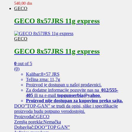
540,00
din
GECO
GECO 8x57JRS 11g express
GECO
GECO 8x57JRS 11g express
0
out of 5
(0)
Kalibar:8×57 JRS
Težina zrna: 11,7g
Proizvod je dostupan u našoj prodavnici.
Za dodatne informacije pozovite nas na
012/555-
405
ili na e-mail
topgunserbia@yahoo
.
Proizvod nije dostupan za kupovinu preko sajta.
DOO”TOP-GAN” se trudi da opisi, slike i specifikacije
proizvoda budu potpuno verodostojni.
Proizvođač:GECO
Zemlja porekla:Nemačka
Dobavljač:DOO”TOP GAN”