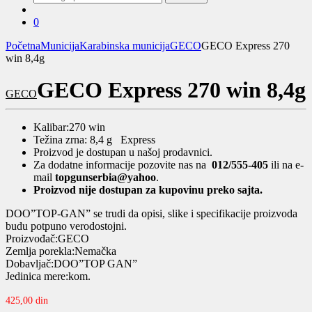
za:
0
Početna
Municija
Karabinska municija
GECO
GECO Express 270
win 8,4g
GECO Express 270 win 8,4g
GECO
Kalibar:270 win
Težina zrna: 8,4 g Express
Proizvod je dostupan u našoj prodavnici.
Za dodatne informacije pozovite nas na
012/555-405
ili na e-
mail
topgunserbia@yahoo
.
Proizvod nije dostupan za kupovinu preko sajta.
DOO”TOP-GAN” se trudi da opisi, slike i specifikacije proizvoda
budu potpuno verodostojni.
Proizvođač:GECO
Zemlja porekla:Nemačka
Dobavljač:DOO”TOP GAN”
Jedinica mere:kom.
425,00
din