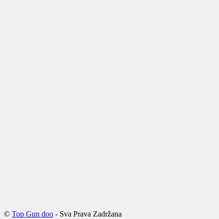
©
Top Gun doo
- Sva Prava Zadržana