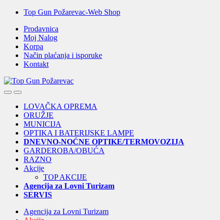
Skip
Skip
Top Gun Požarevac-Web Shop
to
to
Prodavnica
navigation
content
Moj Nalog
Korpa
Način plaćanja i isporuke
Kontakt
Open
Close
LOVAČKA OPREMA
ORUŽJE
MUNICIJA
OPTIKA I BATERIJSKE LAMPE
DNEVNO-NOĆNE OPTIKE/TERMOVOZIJA
GARDEROBA/OBUĆA
RAZNO
Akcije
TOP AKCIJE
Agencija za Lovni Turizam
SERVIS
Agencija za Lovni Turizam