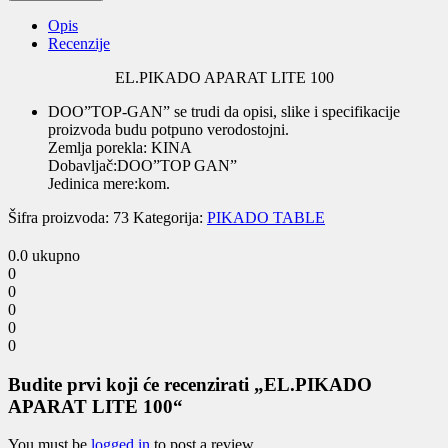
APARAT
LITE
Opis
100
Recenzije
quantity
EL.PIKADO APARAT LITE 100
DOO”TOP-GAN” se trudi da opisi, slike i specifikacije
proizvoda budu potpuno verodostojni.
Zemlja porekla: KINA
Dobavljač:DOO”TOP GAN”
Jedinica mere:kom.
Šifra proizvoda:
73
Kategorija:
PIKADO TABLE
0.0
ukupno
0
0
0
0
0
Budite prvi koji će recenzirati „EL.PIKADO
APARAT LITE 100“
You must be
logged in
to post a review.