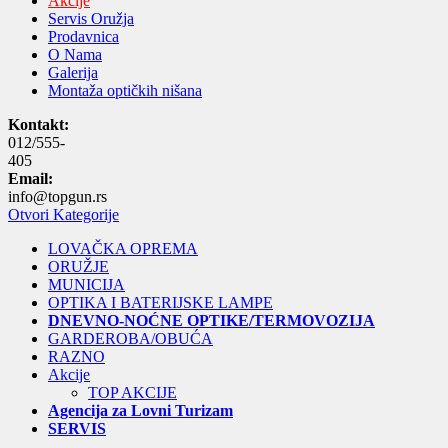
Akcije
Servis Oružja
Prodavnica
O Nama
Galerija
Montaža optičkih nišana
Kontakt:
012/555-
405
Email:
info@topgun.rs
Otvori Kategorije
LOVAČKA OPREMA
ORUŽJE
MUNICIJA
OPTIKA I BATERIJSKE LAMPE
DNEVNO-NOĆNE OPTIKE/TERMOVOZIJA
GARDEROBA/OBUĆA
RAZNO
Akcije
TOP AKCIJE
Agencija za Lovni Turizam
SERVIS