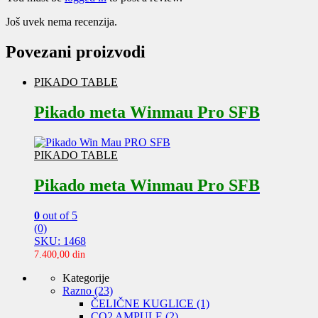
Još uvek nema recenzija.
Povezani proizvodi
PIKADO TABLE
Pikado meta Winmau Pro SFB
PIKADO TABLE
Pikado meta Winmau Pro SFB
0
out of 5
(0)
SKU: 1468
7.400,00
din
Kategorije
Razno
(23)
ČELIČNE KUGLICE
(1)
CO2 AMPULE
(2)