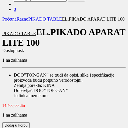
za:
0
Početna
Razno
PIKADO TABLE
EL.PIKADO APARAT LITE 100
EL.PIKADO APARAT
PIKADO TABLE
LITE 100
Dostupnost:
1 na zalihama
DOO”TOP-GAN” se trudi da opisi, slike i specifikacije
proizvoda budu potpuno verodostojni.
Zemlja porekla: KINA
Dobavljač:DOO”TOP GAN”
Jedinica mere:kom.
14.400,00
din
1 na zalihama
EL.PIKADO
Dodaj u korpu