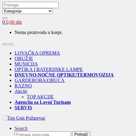
Search
for:
0
0,00
din
Nema proizvoda u korpi.
Open
Close
LOVAČKA OPREMA
ORUŽJE
MUNICIJA
OPTIKA I BATERIJSKE LAMPE
DNEVNO-NOĆNE OPTIKE/TERMOVOZIJA
GARDEROBA/OBUĆA
RAZNO
Akcije
TOP AKCIJE
Agencija za Lovni Turizam
SERVIS
Search
Pretraga
Pretraži