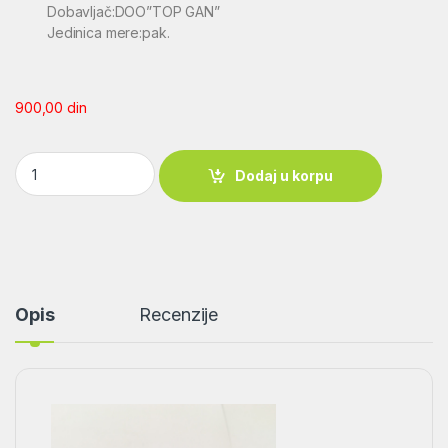
Dobavljač:DOO”TOP GAN”
Jedinica mere:pak.
900,00
din
Dijabola Mauser Real Semi-dome 4,5mm 1/500 quantity
Dodaj u korpu
Opis
Recenzije