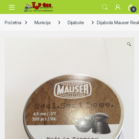
Skip to navigation
Skip to content
Open
0
Početna
Municija
Dijabole
Dijabola Mauser Re
🔍