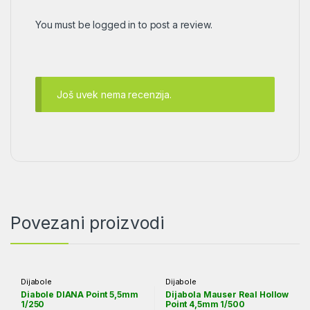
You must be
logged in
to post a review.
Još uvek nema recenzija.
Povezani proizvodi
Dijabole
Dijabole
Diabole DIANA Point 5,5mm
Dijabola Mauser Real Hollow
1/250
Point 4,5mm 1/500