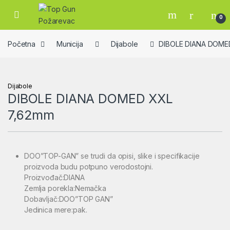
Skip to navigation
Skip to content
Open
0
Početna
Municija
Dijabole
DIBOLE DIANA DOME
Dijabole
DIBOLE DIANA DOMED XXL
7,62mm
DOO”TOP-GAN” se trudi da opisi, slike i specifikacije
proizvoda budu potpuno verodostojni.
Proizvođač:DIANA
Zemlja porekla:Nemačka
Dobavljač:DOO”TOP GAN”
Jedinica mere:pak.